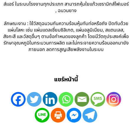
ส์แอร์ ในระบบโรงงานทุกประเภท สามารถหุ้มใยแก้วเซรามิกส์ไฟเบอร์
, ฉนวนยาง
ลักษณะงาน : ใช้วัสดุฉนวนกันความร้อนหุ้มทับท่อหรือถัง ปิดทับด้วย
แผ่นโลหะ เช่น แผ่นแดลเซี่ยมซิลิเกต, แผ่นอลูมิเนียม, สแตนเลส,
สังกะสี และวัสดุอื่นๆ ตามข้อกำหนดของลูกค้า โดยมีวัตถุประสงค์เพื่อ
รักษาอุณหภูมิในกระบวนการผลิต และไม่กระจายความร้อนออกมายัง
ภายนอก ลดการสูญเสียพลังงานในระบบ
แชร์หน้านี้