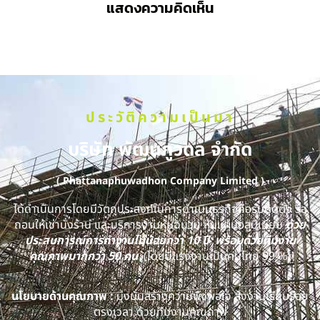
แสดงความคิดเห็น
ประวัติความเป็นมา
บริษัท พัฒนภูวดล จำกัด
( Phattanaphuwadhon Company Limited )
ได้ดำเนินการโดยมีวัตถุประสงค์ในการดำเนินธุรกิจคือรับติดตั้ง รื้อ
ถอนให้เช่านั่งร้าน และบริการงานหุ้มฉนวน หุ้มแผ่นอลูมิเนียม
ด้วย
ประสบการณ์การทำงานไม่น้อยกว่า 10 ปี พร้อมด้วยทีมงาน
คุณภาพมากกว่า 50 คน
(โดยมีแรงงานเป็นคนไทย 99 %)
นโยบายด้านคุณภาพ :
มุ่งมั่นสร้างความพึงพอใจ ส่งงานเรียบร้อย
ตรงเวลา ด้วยทีมงานคุณภาพ