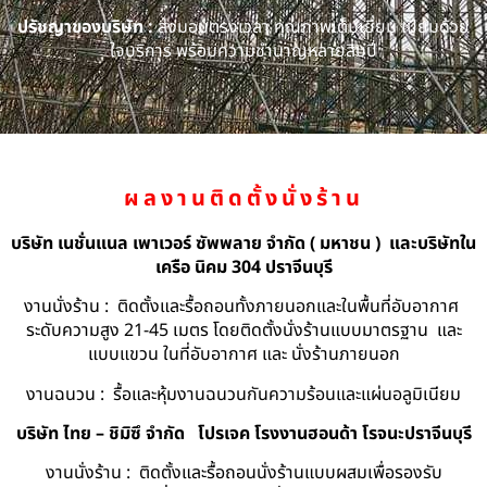
ปรัชญาของบริษัท :
ส่งมอบตรงเวลา คุณภาพเต็มเยี่ยม เปี่ยมด้วย
ใจบริการ พร้อมความชำนาญหลายสิบปี
ผลงานติดตั้งนั่งร้าน
บริษัท เนชั่นแนล เพาเวอร์ ซัพพลาย จำกัด ( มหาชน ) และบริษัทใน
เครือ นิคม 304 ปราจีนบุรี
งานนั่งร้าน : ติดตั้งและรื้อถอนทั้งภายนอกและในพื้นที่อับอากาศ
ระดับความสูง 21-45 เมตร โดยติดตั้งนั่งร้านแบบมาตรฐาน และ
แบบแขวน ในที่อับอากาศ และ นั่งร้านภายนอก
งานฉนวน : รื้อและหุ้มงานฉนวนกันความร้อนและแผ่นอลูมิเนียม
บริษัท ไทย – ชิมิซึ จำกัด
โปรเจค โรงงานฮอนด้า โรจนะปราจีนบุรี
งานนั่งร้าน : ติดตั้งและรื้อถอนนั่งร้านแบบผสมเพื่อรองรับ