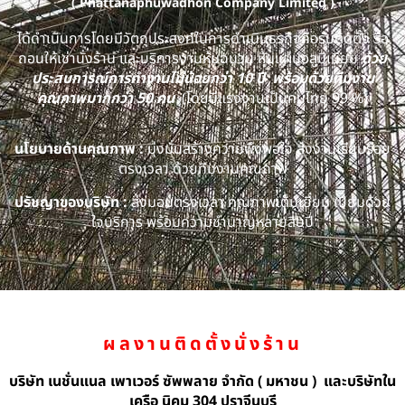
( Phattanaphuwadhon Company Limited )
ได้ดำเนินการโดยมีวัตถุประสงค์ในการดำเนินธุรกิจคือรับติดตั้ง รื้อ
ถอนให้เช่านั่งร้าน และบริการงานหุ้มฉนวน หุ้มแผ่นอลูมิเนียม
ด้วย
ประสบการณ์การทำงานไม่น้อยกว่า 10 ปี พร้อมด้วยทีมงาน
คุณภาพมากกว่า 50 คน
(โดยมีแรงงานเป็นคนไทย 99 %)
นโยบายด้านคุณภาพ :
มุ่งมั่นสร้างความพึงพอใจ ส่งงานเรียบร้อย
ตรงเวลา ด้วยทีมงานคุณภาพ
ปรัชญาของบริษัท :
ส่งมอบตรงเวลา คุณภาพเต็มเยี่ยม เปี่ยมด้วย
ใจบริการ พร้อมความชำนาญหลายสิบปี
ผลงานติดตั้งนั่งร้าน
บริษัท เนชั่นแนล เพาเวอร์ ซัพพลาย จำกัด ( มหาชน ) และบริษัทใน
เครือ นิคม 304 ปราจีนบุรี