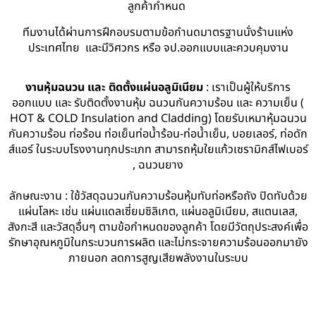
ลูกค้ากำหนด
ทีมงานได้ผ่านการฝึกอบรมตามข้อกำนดมาตรฐานนั่งร้านแห่ง
ประเทศไทย และมีวิศวกร หรือ จป.ออกแบบและควบคุมงาน
งานหุ้มฉนวน และ ติดตั้งแผ่นอลูมิเนียม
: เราเป็นผู้ให้บริการ
ออกแบบ และ รับติดตั้งงานหุ้ม ฉนวนกันความร้อน และ ความเย็น (
HOT & COLD Insulation and Cladding) โดยรับเหมาหุ้มฉนวน
กันความร้อน ท่อร้อน ท่อเย็นท่อน้ำร้อน-ท่อน้ำเย็น, บอยเลอร์, ท่อดัก
ส์แอร์ ในระบบโรงงานทุกประเภท สามารถหุ้มใยแก้วเซรามิกส์ไฟเบอร์
, ฉนวนยาง
ลักษณะงาน : ใช้วัสดุฉนวนกันความร้อนหุ้มทับท่อหรือถัง ปิดทับด้วย
แผ่นโลหะ เช่น แผ่นแดลเซี่ยมซิลิเกต, แผ่นอลูมิเนียม, สแตนเลส,
สังกะสี และวัสดุอื่นๆ ตามข้อกำหนดของลูกค้า โดยมีวัตถุประสงค์เพื่อ
รักษาอุณหภูมิในกระบวนการผลิต และไม่กระจายความร้อนออกมายัง
ภายนอก ลดการสูญเสียพลังงานในระบบ