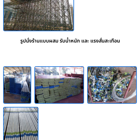
รูปนั่งร้านแบบผสม รับน้ำหนัก และ แรงสั่นสะเทือน