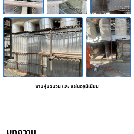
งานหุ้มฉนวน และ แผ่นอลูมิเนียม
บทความ