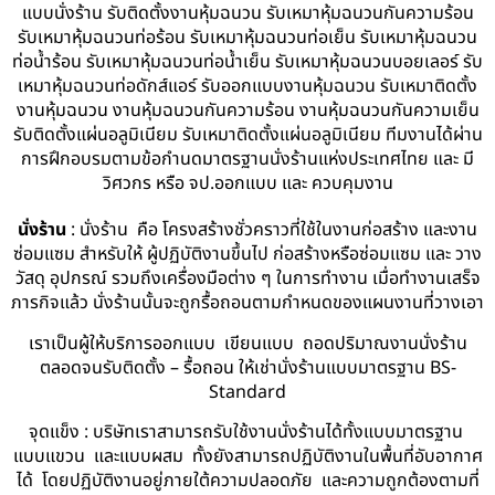
แบบนั่งร้าน รับติดตั้งงานหุ้มฉนวน รับเหมาหุ้มฉนวนกันความร้อน
รับเหมาหุ้มฉนวนท่อร้อน รับเหมาหุ้มฉนวนท่อเย็น รับเหมาหุ้มฉนวน
ท่อน้ำร้อน รับเหมาหุ้มฉนวนท่อน้ำเย็น รับเหมาหุ้มฉนวนบอยเลอร์ รับ
เหมาหุ้มฉนวนท่อดักส์แอร์ รับออกแบบงานหุ้มฉนวน รับเหมาติดตั้ง
งานหุ้มฉนวน งานหุ้มฉนวนกันความร้อน งานหุ้มฉนวนกันความเย็น
รับติดตั้งแผ่นอลูมิเนียม รับเหมาติดตั้งแผ่นอลูมิเนียม ทีมงานได้ผ่าน
การฝึกอบรมตามข้อกำนดมาตรฐานนั่งร้านแห่งประเทศไทย และ มี
วิศวกร หรือ จป.ออกแบบ และ ควบคุมงาน
นั่งร้าน
: นั่งร้าน คือ โครงสร้างชั่วคราวที่ใช้ในงานก่อสร้าง และงาน
ซ่อมแซม สำหรับให้ ผู้ปฏิบัติงานขึ้นไป ก่อสร้างหรือซ่อมแซม และ วาง
วัสดุ อุปกรณ์ รวมถึงเครื่องมือต่าง ๆ ในการทำงาน เมื่อทำงานเสร็จ
ภารกิจแล้ว นั่งร้านนั้นจะถูกรื้อถอนตามกำหนดของแผนงานที่วางเอา
เราเป็นผู้ให้บริการออกแบบ เขียนแบบ ถอดปริมาณงานนั่งร้าน
ตลอดจนรับติดตั้ง – รื้อถอน ให้เช่านั่งร้านแบบมาตรฐาน BS-
Standard
จุดแข็ง : บริษัทเราสามารถรับใช้งานนั่งร้านได้ทั้งแบบมาตรฐาน
แบบแขวน และแบบผสม ทั้งยังสามารถปฏิบัติงานในพื้นที่อับอากาศ
ได้ โดยปฏิบัติงานอยู่ภายใต้ความปลอดภัย และความถูกต้องตามที่