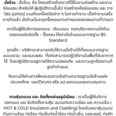
นั่งร้าน
: นั่งร้าน คือ โครงสร้างชั่วคราวที่ใช้ในงานก่อสร้าง และงาน
ซ่อมแซม สำหรับให้ ผู้ปฏิบัติงานขึ้นไป ก่อสร้างหรือซ่อมแซม และ วาง
วัสดุ อุปกรณ์ รวมถึงเครื่องมือต่าง ๆ ในการทำงาน เมื่อทำงานเสร็จ
ภารกิจแล้ว นั่งร้านนั้นจะถูกรื้อถอนตามกำหนดของแผนงานที่วางเอา
เราเป็นผู้ให้บริการออกแบบ เขียนแบบ ถอดปริมาณงานนั่งร้าน
ตลอดจนรับติดตั้ง – รื้อถอน ให้เช่านั่งร้านแบบมาตรฐาน BS-
Standard
จุดแข็ง : บริษัทเราสามารถรับใช้งานนั่งร้านได้ทั้งแบบมาตรฐาน
แบบแขวน และแบบผสม ทั้งยังสามารถปฏิบัติงานในพื้นที่อับอากาศ
ได้ โดยปฏิบัติงานอยู่ภายใต้ความปลอดภัย และความถูกต้องตามที่
ลูกค้ากำหนด
ทีมงานได้ผ่านการฝึกอบรมตามข้อกำนดมาตรฐานนั่งร้านแห่ง
ประเทศไทย และมีวิศวกร หรือ จป.ออกแบบและควบคุมงาน
งานหุ้มฉนวน และ ติดตั้งแผ่นอลูมิเนียม
: เราเป็นผู้ให้บริการ
ออกแบบ และ รับติดตั้งงานหุ้ม ฉนวนกันความร้อน และ ความเย็น (
HOT & COLD Insulation and Cladding) โดยรับเหมาหุ้มฉนวน
กันความร้อน ท่อร้อน ท่อเย็นท่อน้ำร้อน-ท่อน้ำเย็น, บอยเลอร์, ท่อดัก