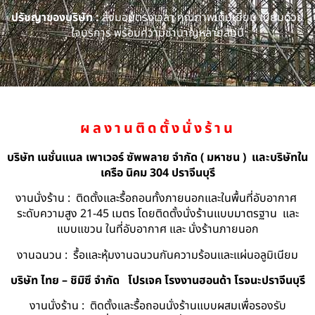
ปรัชญาของบริษัท :
ส่งมอบตรงเวลา คุณภาพเต็มเยี่ยม เปี่ยมด้วย
ใจบริการ พร้อมความชำนาญหลายสิบปี
ผลงานติดตั้งนั่งร้าน
บริษัท เนชั่นแนล เพาเวอร์ ซัพพลาย จำกัด ( มหาชน ) และบริษัทใน
เครือ นิคม 304 ปราจีนบุรี
งานนั่งร้าน : ติดตั้งและรื้อถอนทั้งภายนอกและในพื้นที่อับอากาศ
ระดับความสูง 21-45 เมตร โดยติดตั้งนั่งร้านแบบมาตรฐาน และ
แบบแขวน ในที่อับอากาศ และ นั่งร้านภายนอก
งานฉนวน : รื้อและหุ้มงานฉนวนกันความร้อนและแผ่นอลูมิเนียม
บริษัท ไทย – ชิมิซึ จำกัด
โปรเจค โรงงานฮอนด้า โรจนะปราจีนบุรี
งานนั่งร้าน : ติดตั้งและรื้อถอนนั่งร้านแบบผสมเพื่อรองรับ