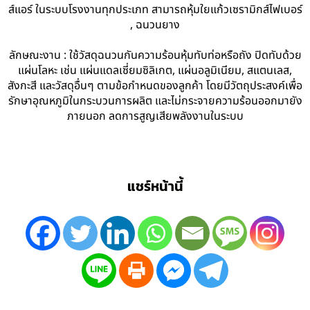
ส์แอร์ ในระบบโรงงานทุกประเภท สามารถหุ้มใยแก้วเซรามิกส์ไฟเบอร์
, ฉนวนยาง
ลักษณะงาน : ใช้วัสดุฉนวนกันความร้อนหุ้มทับท่อหรือถัง ปิดทับด้วย
แผ่นโลหะ เช่น แผ่นแดลเซี่ยมซิลิเกต, แผ่นอลูมิเนียม, สแตนเลส,
สังกะสี และวัสดุอื่นๆ ตามข้อกำหนดของลูกค้า โดยมีวัตถุประสงค์เพื่อ
รักษาอุณหภูมิในกระบวนการผลิต และไม่กระจายความร้อนออกมายัง
ภายนอก ลดการสูญเสียพลังงานในระบบ
แชร์หน้านี้