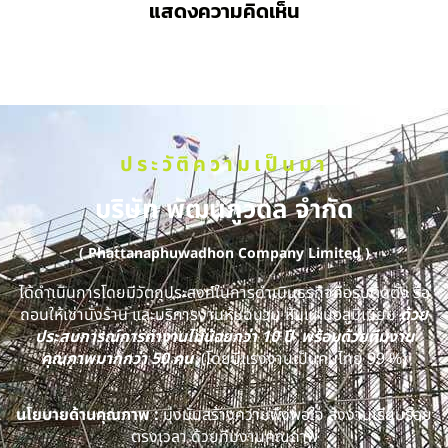
แสดงความคิดเห็น
ประวัติความเป็นมา
บริษัท พัฒนภูวดล จำกัด
( Phattanaphuwadhon Company Limited )
ได้ดำเนินการโดยมีวัตถุประสงค์ในการดำเนินธุรกิจคือรับติดตั้ง รื้อ
ถอนให้เช่านั่งร้าน และบริการงานหุ้มฉนวน หุ้มแผ่นอลูมิเนียม
ด้วย
ประสบการณ์การทำงานไม่น้อยกว่า 10 ปี พร้อมด้วยทีมงาน
คุณภาพมากกว่า 50 คน
(โดยมีแรงงานเป็นคนไทย 99 %)
นโยบายด้านคุณภาพ :
มุ่งมั่นสร้างความพึงพอใจ ส่งงานเรียบร้อย
ตรงเวลา ด้วยทีมงานคุณภาพ