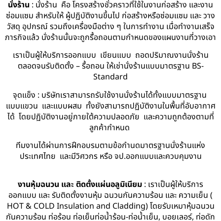
นั่งร้าน
: นั่งร้าน คือ โครงสร้างชั่วคราวที่ใช้ในงานก่อสร้าง และงาน
ซ่อมแซม สำหรับให้ ผู้ปฏิบัติงานขึ้นไป ก่อสร้างหรือซ่อมแซม และ วาง
วัสดุ อุปกรณ์ รวมถึงเครื่องมือต่าง ๆ ในการทำงาน เมื่อทำงานเสร็จ
ภารกิจแล้ว นั่งร้านนั้นจะถูกรื้อถอนตามกำหนดของแผนงานที่วางเอา
เราเป็นผู้ให้บริการออกแบบ เขียนแบบ ถอดปริมาณงานนั่งร้าน
ตลอดจนรับติดตั้ง – รื้อถอน ให้เช่านั่งร้านแบบมาตรฐาน BS-
Standard
จุดแข็ง : บริษัทเราสามารถรับใช้งานนั่งร้านได้ทั้งแบบมาตรฐาน
แบบแขวน และแบบผสม ทั้งยังสามารถปฏิบัติงานในพื้นที่อับอากาศ
ได้ โดยปฏิบัติงานอยู่ภายใต้ความปลอดภัย และความถูกต้องตามที่
ลูกค้ากำหนด
ทีมงานได้ผ่านการฝึกอบรมตามข้อกำนดมาตรฐานนั่งร้านแห่ง
ประเทศไทย และมีวิศวกร หรือ จป.ออกแบบและควบคุมงาน
งานหุ้มฉนวน และ ติดตั้งแผ่นอลูมิเนียม
: เราเป็นผู้ให้บริการ
ออกแบบ และ รับติดตั้งงานหุ้ม ฉนวนกันความร้อน และ ความเย็น (
HOT & COLD Insulation and Cladding) โดยรับเหมาหุ้มฉนวน
กันความร้อน ท่อร้อน ท่อเย็นท่อน้ำร้อน-ท่อน้ำเย็น, บอยเลอร์, ท่อดัก