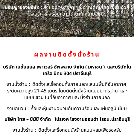
ปรัชญาของบริษัท :
ส่งมอบตรงเวลา คุณภาพเต็มเยี่ยม เปี่ยมด้วย
ใจบริการ พร้อมความชำนาญหลายสิบปี
ผลงานติดตั้งนั่งร้าน
บริษัท เนชั่นแนล เพาเวอร์ ซัพพลาย จำกัด ( มหาชน ) และบริษัทใน
เครือ นิคม 304 ปราจีนบุรี
งานนั่งร้าน : ติดตั้งและรื้อถอนทั้งภายนอกและในพื้นที่อับอากาศ
ระดับความสูง 21-45 เมตร โดยติดตั้งนั่งร้านแบบมาตรฐาน และ
แบบแขวน ในที่อับอากาศ และ นั่งร้านภายนอก
งานฉนวน : รื้อและหุ้มงานฉนวนกันความร้อนและแผ่นอลูมิเนียม
บริษัท ไทย – ชิมิซึ จำกัด
โปรเจค โรงงานฮอนด้า โรจนะปราจีนบุรี
งานนั่งร้าน : ติดตั้งและรื้อถอนนั่งร้านแบบผสมเพื่อรองรับ