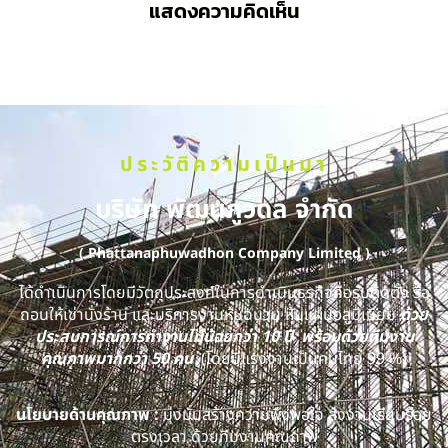
แสดงความคิดเห็น
ประวัติความเป็นมา
บริษัท พัฒนภูวดล จำกัด
( Phattanaphuwadhon Company Limited )
ได้ดำเนินการโดยมีวัตถุประสงค์ในการดำเนินธุรกิจคือรับติดตั้ง รื้อ
ถอนให้เช่านั่งร้าน และบริการงานหุ้มฉนวน หุ้มแผ่นอลูมิเนียม
ด้วย
ประสบการณ์การทำงานไม่น้อยกว่า 10 ปี พร้อมด้วยทีมงาน
คุณภาพมากกว่า 50 คน
(โดยมีแรงงานเป็นคนไทย 99 %)
นโยบายด้านคุณภาพ :
มุ่งมั่นสร้างความพึงพอใจ ส่งงานเรียบร้อย
ตรงเวลา ด้วยทีมงานคุณภาพ