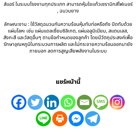
ส์แอร์ ในระบบโรงงานทุกประเภท สามารถหุ้มใยแก้วเซรามิกส์ไฟเบอร์
, ฉนวนยาง
ลักษณะงาน : ใช้วัสดุฉนวนกันความร้อนหุ้มทับท่อหรือถัง ปิดทับด้วย
แผ่นโลหะ เช่น แผ่นแดลเซี่ยมซิลิเกต, แผ่นอลูมิเนียม, สแตนเลส,
สังกะสี และวัสดุอื่นๆ ตามข้อกำหนดของลูกค้า โดยมีวัตถุประสงค์เพื่อ
รักษาอุณหภูมิในกระบวนการผลิต และไม่กระจายความร้อนออกมายัง
ภายนอก ลดการสูญเสียพลังงานในระบบ
แชร์หน้านี้