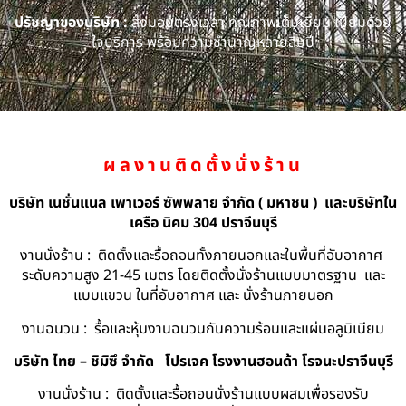
ปรัชญาของบริษัท :
ส่งมอบตรงเวลา คุณภาพเต็มเยี่ยม เปี่ยมด้วย
ใจบริการ พร้อมความชำนาญหลายสิบปี
ผลงานติดตั้งนั่งร้าน
บริษัท เนชั่นแนล เพาเวอร์ ซัพพลาย จำกัด ( มหาชน ) และบริษัทใน
เครือ นิคม 304 ปราจีนบุรี
งานนั่งร้าน : ติดตั้งและรื้อถอนทั้งภายนอกและในพื้นที่อับอากาศ
ระดับความสูง 21-45 เมตร โดยติดตั้งนั่งร้านแบบมาตรฐาน และ
แบบแขวน ในที่อับอากาศ และ นั่งร้านภายนอก
งานฉนวน : รื้อและหุ้มงานฉนวนกันความร้อนและแผ่นอลูมิเนียม
บริษัท ไทย – ชิมิซึ จำกัด
โปรเจค โรงงานฮอนด้า โรจนะปราจีนบุรี
งานนั่งร้าน : ติดตั้งและรื้อถอนนั่งร้านแบบผสมเพื่อรองรับ