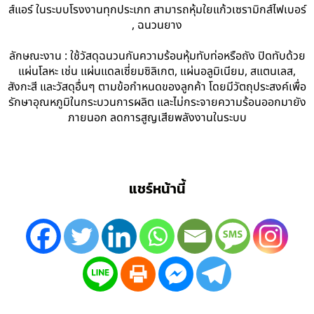
ส์แอร์ ในระบบโรงงานทุกประเภท สามารถหุ้มใยแก้วเซรามิกส์ไฟเบอร์
, ฉนวนยาง
ลักษณะงาน : ใช้วัสดุฉนวนกันความร้อนหุ้มทับท่อหรือถัง ปิดทับด้วย
แผ่นโลหะ เช่น แผ่นแดลเซี่ยมซิลิเกต, แผ่นอลูมิเนียม, สแตนเลส,
สังกะสี และวัสดุอื่นๆ ตามข้อกำหนดของลูกค้า โดยมีวัตถุประสงค์เพื่อ
รักษาอุณหภูมิในกระบวนการผลิต และไม่กระจายความร้อนออกมายัง
ภายนอก ลดการสูญเสียพลังงานในระบบ
แชร์หน้านี้