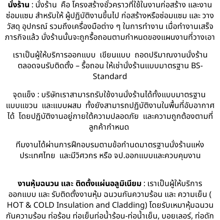
นั่งร้าน
: นั่งร้าน คือ โครงสร้างชั่วคราวที่ใช้ในงานก่อสร้าง และงาน
ซ่อมแซม สำหรับให้ ผู้ปฏิบัติงานขึ้นไป ก่อสร้างหรือซ่อมแซม และ วาง
วัสดุ อุปกรณ์ รวมถึงเครื่องมือต่าง ๆ ในการทำงาน เมื่อทำงานเสร็จ
ภารกิจแล้ว นั่งร้านนั้นจะถูกรื้อถอนตามกำหนดของแผนงานที่วางเอา
เราเป็นผู้ให้บริการออกแบบ เขียนแบบ ถอดปริมาณงานนั่งร้าน
ตลอดจนรับติดตั้ง – รื้อถอน ให้เช่านั่งร้านแบบมาตรฐาน BS-
Standard
จุดแข็ง : บริษัทเราสามารถรับใช้งานนั่งร้านได้ทั้งแบบมาตรฐาน
แบบแขวน และแบบผสม ทั้งยังสามารถปฏิบัติงานในพื้นที่อับอากาศ
ได้ โดยปฏิบัติงานอยู่ภายใต้ความปลอดภัย และความถูกต้องตามที่
ลูกค้ากำหนด
ทีมงานได้ผ่านการฝึกอบรมตามข้อกำนดมาตรฐานนั่งร้านแห่ง
ประเทศไทย และมีวิศวกร หรือ จป.ออกแบบและควบคุมงาน
งานหุ้มฉนวน และ ติดตั้งแผ่นอลูมิเนียม
: เราเป็นผู้ให้บริการ
ออกแบบ และ รับติดตั้งงานหุ้ม ฉนวนกันความร้อน และ ความเย็น (
HOT & COLD Insulation and Cladding) โดยรับเหมาหุ้มฉนวน
กันความร้อน ท่อร้อน ท่อเย็นท่อน้ำร้อน-ท่อน้ำเย็น, บอยเลอร์, ท่อดัก