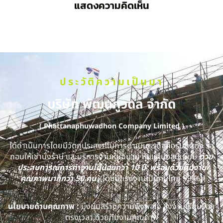
แสดงความคิดเห็น
ประวัติความเป็นมา
บริษัท พัฒนภูวดล จำกัด
( Phattanaphuwadhon Company Limited )
ได้ดำเนินการโดยมีวัตถุประสงค์ในการดำเนินธุรกิจคือรับติดตั้ง รื้อ
ถอนให้เช่านั่งร้าน และบริการงานหุ้มฉนวน หุ้มแผ่นอลูมิเนียม
ด้วย
ประสบการณ์การทำงานไม่น้อยกว่า 10 ปี พร้อมด้วยทีมงาน
คุณภาพมากกว่า 50 คน
(โดยมีแรงงานเป็นคนไทย 99 %)
นโยบายด้านคุณภาพ :
มุ่งมั่นสร้างความพึงพอใจ ส่งงานเรียบร้อย
ตรงเวลา ด้วยทีมงานคุณภาพ