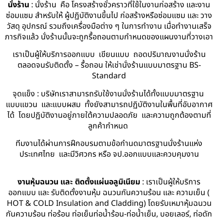
นั่งร้าน
: นั่งร้าน คือ โครงสร้างชั่วคราวที่ใช้ในงานก่อสร้าง และงาน
ซ่อมแซม สำหรับให้ ผู้ปฏิบัติงานขึ้นไป ก่อสร้างหรือซ่อมแซม และ วาง
วัสดุ อุปกรณ์ รวมถึงเครื่องมือต่าง ๆ ในการทำงาน เมื่อทำงานเสร็จ
ภารกิจแล้ว นั่งร้านนั้นจะถูกรื้อถอนตามกำหนดของแผนงานที่วางเอา
เราเป็นผู้ให้บริการออกแบบ เขียนแบบ ถอดปริมาณงานนั่งร้าน
ตลอดจนรับติดตั้ง – รื้อถอน ให้เช่านั่งร้านแบบมาตรฐาน BS-
Standard
จุดแข็ง : บริษัทเราสามารถรับใช้งานนั่งร้านได้ทั้งแบบมาตรฐาน
แบบแขวน และแบบผสม ทั้งยังสามารถปฏิบัติงานในพื้นที่อับอากาศ
ได้ โดยปฏิบัติงานอยู่ภายใต้ความปลอดภัย และความถูกต้องตามที่
ลูกค้ากำหนด
ทีมงานได้ผ่านการฝึกอบรมตามข้อกำนดมาตรฐานนั่งร้านแห่ง
ประเทศไทย และมีวิศวกร หรือ จป.ออกแบบและควบคุมงาน
งานหุ้มฉนวน และ ติดตั้งแผ่นอลูมิเนียม
: เราเป็นผู้ให้บริการ
ออกแบบ และ รับติดตั้งงานหุ้ม ฉนวนกันความร้อน และ ความเย็น (
HOT & COLD Insulation and Cladding) โดยรับเหมาหุ้มฉนวน
กันความร้อน ท่อร้อน ท่อเย็นท่อน้ำร้อน-ท่อน้ำเย็น, บอยเลอร์, ท่อดัก