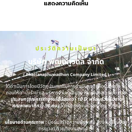
แสดงความคิดเห็น
ประวัติความเป็นมา
บริษัท พัฒนภูวดล จำกัด
( Phattanaphuwadhon Company Limited )
ได้ดำเนินการโดยมีวัตถุประสงค์ในการดำเนินธุรกิจคือรับติดตั้ง รื้อ
ถอนให้เช่านั่งร้าน และบริการงานหุ้มฉนวน หุ้มแผ่นอลูมิเนียม
ด้วย
ประสบการณ์การทำงานไม่น้อยกว่า 10 ปี พร้อมด้วยทีมงาน
คุณภาพมากกว่า 50 คน
(โดยมีแรงงานเป็นคนไทย 99 %)
นโยบายด้านคุณภาพ :
มุ่งมั่นสร้างความพึงพอใจ ส่งงานเรียบร้อย
ตรงเวลา ด้วยทีมงานคุณภาพ