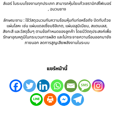
ส์แอร์ ในระบบโรงงานทุกประเภท สามารถหุ้มใยแก้วเซรามิกส์ไฟเบอร์
, ฉนวนยาง
ลักษณะงาน : ใช้วัสดุฉนวนกันความร้อนหุ้มทับท่อหรือถัง ปิดทับด้วย
แผ่นโลหะ เช่น แผ่นแดลเซี่ยมซิลิเกต, แผ่นอลูมิเนียม, สแตนเลส,
สังกะสี และวัสดุอื่นๆ ตามข้อกำหนดของลูกค้า โดยมีวัตถุประสงค์เพื่อ
รักษาอุณหภูมิในกระบวนการผลิต และไม่กระจายความร้อนออกมายัง
ภายนอก ลดการสูญเสียพลังงานในระบบ
แชร์หน้านี้