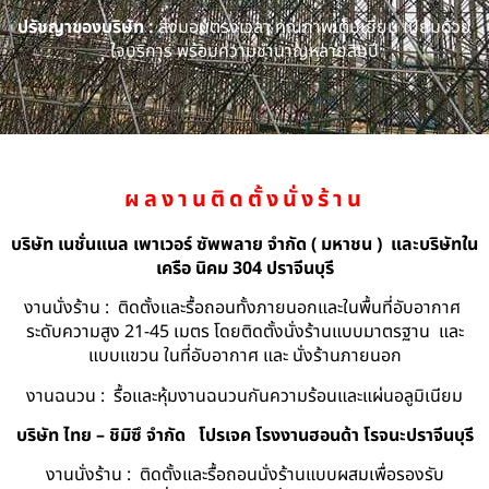
ปรัชญาของบริษัท :
ส่งมอบตรงเวลา คุณภาพเต็มเยี่ยม เปี่ยมด้วย
ใจบริการ พร้อมความชำนาญหลายสิบปี
ผลงานติดตั้งนั่งร้าน
บริษัท เนชั่นแนล เพาเวอร์ ซัพพลาย จำกัด ( มหาชน ) และบริษัทใน
เครือ นิคม 304 ปราจีนบุรี
งานนั่งร้าน : ติดตั้งและรื้อถอนทั้งภายนอกและในพื้นที่อับอากาศ
ระดับความสูง 21-45 เมตร โดยติดตั้งนั่งร้านแบบมาตรฐาน และ
แบบแขวน ในที่อับอากาศ และ นั่งร้านภายนอก
งานฉนวน : รื้อและหุ้มงานฉนวนกันความร้อนและแผ่นอลูมิเนียม
บริษัท ไทย – ชิมิซึ จำกัด
โปรเจค โรงงานฮอนด้า โรจนะปราจีนบุรี
งานนั่งร้าน : ติดตั้งและรื้อถอนนั่งร้านแบบผสมเพื่อรองรับ