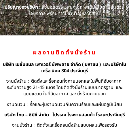
ปรัชญาของบริษัท :
ส่งมอบตรงเวลา คุณภาพเต็มเยี่ยม เปี่ยมด้วย
ใจบริการ พร้อมความชำนาญหลายสิบปี
ผลงานติดตั้งนั่งร้าน
บริษัท เนชั่นแนล เพาเวอร์ ซัพพลาย จำกัด ( มหาชน ) และบริษัทใน
เครือ นิคม 304 ปราจีนบุรี
งานนั่งร้าน : ติดตั้งและรื้อถอนทั้งภายนอกและในพื้นที่อับอากาศ
ระดับความสูง 21-45 เมตร โดยติดตั้งนั่งร้านแบบมาตรฐาน และ
แบบแขวน ในที่อับอากาศ และ นั่งร้านภายนอก
งานฉนวน : รื้อและหุ้มงานฉนวนกันความร้อนและแผ่นอลูมิเนียม
บริษัท ไทย – ชิมิซึ จำกัด
โปรเจค โรงงานฮอนด้า โรจนะปราจีนบุรี
งานนั่งร้าน : ติดตั้งและรื้อถอนนั่งร้านแบบผสมเพื่อรองรับ