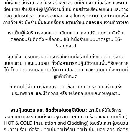
นั่งร้าน
: นั่งร้าน คือ โครงสร้างชั่วคราวที่ใช้ในงานก่อสร้าง และงาน
ซ่อมแซม สำหรับให้ ผู้ปฏิบัติงานขึ้นไป ก่อสร้างหรือซ่อมแซม และ วาง
วัสดุ อุปกรณ์ รวมถึงเครื่องมือต่าง ๆ ในการทำงาน เมื่อทำงานเสร็จ
ภารกิจแล้ว นั่งร้านนั้นจะถูกรื้อถอนตามกำหนดของแผนงานที่วางเอา
เราเป็นผู้ให้บริการออกแบบ เขียนแบบ ถอดปริมาณงานนั่งร้าน
ตลอดจนรับติดตั้ง – รื้อถอน ให้เช่านั่งร้านแบบมาตรฐาน BS-
Standard
จุดแข็ง : บริษัทเราสามารถรับใช้งานนั่งร้านได้ทั้งแบบมาตรฐาน
แบบแขวน และแบบผสม ทั้งยังสามารถปฏิบัติงานในพื้นที่อับอากาศ
ได้ โดยปฏิบัติงานอยู่ภายใต้ความปลอดภัย และความถูกต้องตามที่
ลูกค้ากำหนด
ทีมงานได้ผ่านการฝึกอบรมตามข้อกำนดมาตรฐานนั่งร้านแห่ง
ประเทศไทย และมีวิศวกร หรือ จป.ออกแบบและควบคุมงาน
งานหุ้มฉนวน และ ติดตั้งแผ่นอลูมิเนียม
: เราเป็นผู้ให้บริการ
ออกแบบ และ รับติดตั้งงานหุ้ม ฉนวนกันความร้อน และ ความเย็น (
HOT & COLD Insulation and Cladding) โดยรับเหมาหุ้มฉนวน
กันความร้อน ท่อร้อน ท่อเย็นท่อน้ำร้อน-ท่อน้ำเย็น, บอยเลอร์, ท่อดัก