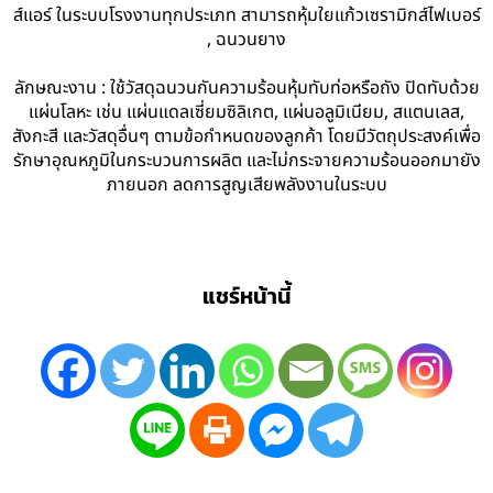
ส์แอร์ ในระบบโรงงานทุกประเภท สามารถหุ้มใยแก้วเซรามิกส์ไฟเบอร์
, ฉนวนยาง
ลักษณะงาน : ใช้วัสดุฉนวนกันความร้อนหุ้มทับท่อหรือถัง ปิดทับด้วย
แผ่นโลหะ เช่น แผ่นแดลเซี่ยมซิลิเกต, แผ่นอลูมิเนียม, สแตนเลส,
สังกะสี และวัสดุอื่นๆ ตามข้อกำหนดของลูกค้า โดยมีวัตถุประสงค์เพื่อ
รักษาอุณหภูมิในกระบวนการผลิต และไม่กระจายความร้อนออกมายัง
ภายนอก ลดการสูญเสียพลังงานในระบบ
แชร์หน้านี้