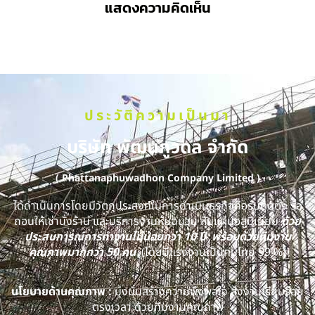
แสดงความคิดเห็น
ประวัติความเป็นมา
บริษัท พัฒนภูวดล จำกัด
( Phattanaphuwadhon Company Limited )
ได้ดำเนินการโดยมีวัตถุประสงค์ในการดำเนินธุรกิจคือรับติดตั้ง รื้อ
ถอนให้เช่านั่งร้าน และบริการงานหุ้มฉนวน หุ้มแผ่นอลูมิเนียม
ด้วย
ประสบการณ์การทำงานไม่น้อยกว่า 10 ปี พร้อมด้วยทีมงาน
คุณภาพมากกว่า 50 คน
(โดยมีแรงงานเป็นคนไทย 99 %)
นโยบายด้านคุณภาพ :
มุ่งมั่นสร้างความพึงพอใจ ส่งงานเรียบร้อย
ตรงเวลา ด้วยทีมงานคุณภาพ