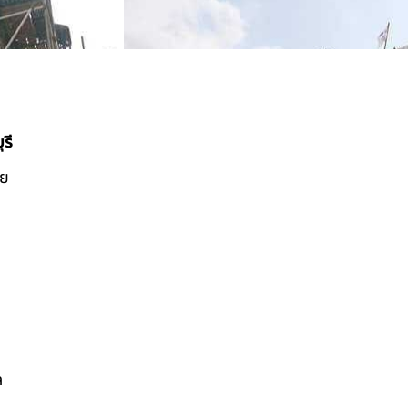
รี
ดย
ล