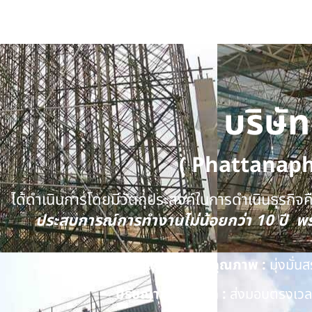
บริษั
( Phattanap
ได้ดำเนินการโดยมีวัตถุประสงค์ในการดำเนินธุรกิจคือ
ประสบการณ์การทำงานไม่น้อยกว่า 10 ปี 
นโยบายด้านคุณภาพ :
มุ่งมั่
ปรัชญาของบริษัท :
ส่งมอบตรงเวลา