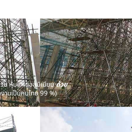
นวน หุ้มแผ่นอลูมิเนียม
ด้วย
งงานเป็นคนไทย 99 %)
คุณภาพ
หลายสิบปี