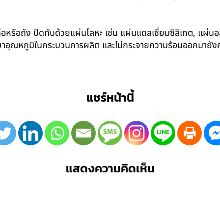
อหรือถัง ปิดทับด้วยแผ่นโลหะ เช่น แผ่นแดลเซี่ยมซิลิเกต, แผ่นอล
รักษาอุณหภูมิในกระบวนการผลิต และไม่กระจายความร้อนออกมาย
แชร์หน้านี้
แสดงความคิดเห็น