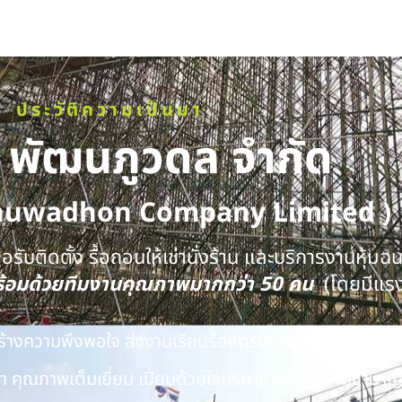
ประวัติความเป็นมา
ท พัฒนภูวดล จำกัด
huwadhon Company Limited )
รับติดตั้ง รื้อถอนให้เช่านั่งร้าน และบริการงานหุ้มฉ
พร้อมด้วยทีมงานคุณภาพมากกว่า 50 คน
(โดยมีแร
นสร้างความพึงพอใจ ส่งงานเรียบร้อยตรงเวลา ด้วยทีมงาน
 คุณภาพเต็มเยี่ยม เปี่ยมด้วยใจบริการ พร้อมความชำนาญ