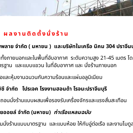
ผลงานติดตั้งนั่งร้าน
ัพพลาย จำกัด ( มหาชน ) และบริษัทในเครือ นิคม 304 ปราจีนบุ
ถอนทั้งภายนอกและในพื้นที่อับอากาศ ระดับความสูง 21-45 เมตร โ
มาตรฐาน และแบบแขวน ในที่อับอากาศ และ นั่งร้านภายนอก
้อและหุ้มงานฉนวนกันความร้อนและแผ่นอลูมิเนียม
ิซึ จำกัด
โปรเจค โรงงานฮอนด้า โรจนะปราจีนบุรี
ื้อถอนนั่งร้านแบบผสมเพื่อรองรับเครื่องจักรและแรงสั่นสะเทือน
ทยออยล์ จํากัด (มหาชน)
ท่าเรือแหลมฉบับ
อถอนนั่งร้านแบบมาตรฐาน และแบบห้อย ให้กับอู่ต่อเรือ และงานโมดู