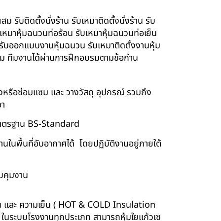
รับติดตั้งนั่งร้าน รับเหมาติดตั้งนั่งร้าน รับ
ับเหมาหุ้มฉนวนท่อร้อน รับเหมาหุ้มฉนวนท่อเย็น
์ รับออกแบบงานหุ้มฉนวน รับเหมาติดตั้งงานหุ้ม
นียม ทีมงานได้ผ่านการฝึกอบรมตามข้อกำน
ร้างหรือซ่อมแซม และ วางวัสดุ อุปกรณ์ รวมถึง
อา
บบมาตรฐาน BS-Standard
นพื้นที่อับอากาศได้ โดยปฏิบัติงานอยู่ภายใต้
บคุมงาน
ร้อน และ ความเย็น ( HOT & COLD Insulation
ร์ ในระบบโรงงานทุกประเภท สามารถหุ้มใยแก้วเซ