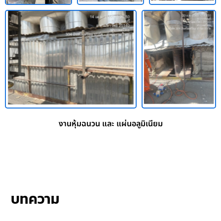
งานหุ้มฉนวน และ แผ่นอลูมิเนียม
บทความ