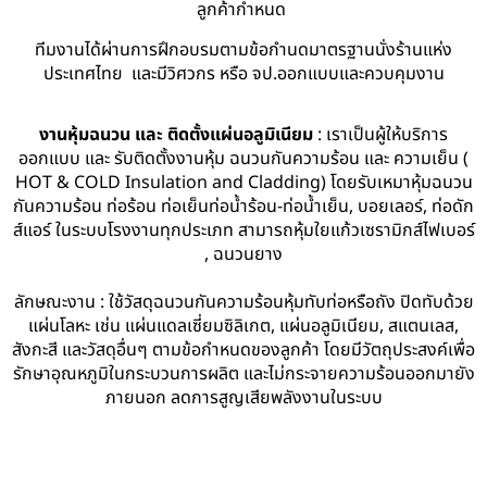
ลูกค้ากำหนด
ทีมงานได้ผ่านการฝึกอบรมตามข้อกำนดมาตรฐานนั่งร้านแห่ง
ประเทศไทย และมีวิศวกร หรือ จป.ออกแบบและควบคุมงาน
งานหุ้มฉนวน และ ติดตั้งแผ่นอลูมิเนียม
: เราเป็นผู้ให้บริการ
ออกแบบ และ รับติดตั้งงานหุ้ม ฉนวนกันความร้อน และ ความเย็น (
HOT & COLD Insulation and Cladding) โดยรับเหมาหุ้มฉนวน
กันความร้อน ท่อร้อน ท่อเย็นท่อน้ำร้อน-ท่อน้ำเย็น, บอยเลอร์, ท่อดัก
ส์แอร์ ในระบบโรงงานทุกประเภท สามารถหุ้มใยแก้วเซรามิกส์ไฟเบอร์
, ฉนวนยาง
ลักษณะงาน : ใช้วัสดุฉนวนกันความร้อนหุ้มทับท่อหรือถัง ปิดทับด้วย
แผ่นโลหะ เช่น แผ่นแดลเซี่ยมซิลิเกต, แผ่นอลูมิเนียม, สแตนเลส,
สังกะสี และวัสดุอื่นๆ ตามข้อกำหนดของลูกค้า โดยมีวัตถุประสงค์เพื่อ
รักษาอุณหภูมิในกระบวนการผลิต และไม่กระจายความร้อนออกมายัง
ภายนอก ลดการสูญเสียพลังงานในระบบ