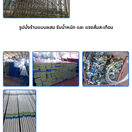
รูปนั่งร้านแบบผสม รับน้ำหนัก และ แรงสั่นสะเทือน