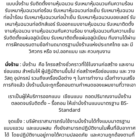
แบบนั่งร้าน รับติดตั้งงานหุ้มฉนวน รับเหมาหุ้มฉนวนกันความร้อน
รับเหมาหุ้มฉนวนท่อร้อน รับเหมาหุ้มฉนวนท่อเย็น รับเหมาหุ้มฉนวน
ท่อน้ำร้อน รับเหมาหุ้มฉนวนท่อน้ำเย็น รับเหมาหุ้มฉนวนบอยเลอร์ รับ
เหมาหุ้มฉนวนท่อดักส์แอร์ รับออกแบบงานหุ้มฉนวน รับเหมาติดตั้ง
งานหุ้มฉนวน งานหุ้มฉนวนกันความร้อน งานหุ้มฉนวนกันความเย็น
รับติดตั้งแผ่นอลูมิเนียม รับเหมาติดตั้งแผ่นอลูมิเนียม ทีมงานได้ผ่าน
การฝึกอบรมตามข้อกำนดมาตรฐานนั่งร้านแห่งประเทศไทย และ มี
วิศวกร หรือ จป.ออกแบบ และ ควบคุมงาน
นั่งร้าน
: นั่งร้าน คือ โครงสร้างชั่วคราวที่ใช้ในงานก่อสร้าง และงาน
ซ่อมแซม สำหรับให้ ผู้ปฏิบัติงานขึ้นไป ก่อสร้างหรือซ่อมแซม และ วาง
วัสดุ อุปกรณ์ รวมถึงเครื่องมือต่าง ๆ ในการทำงาน เมื่อทำงานเสร็จ
ภารกิจแล้ว นั่งร้านนั้นจะถูกรื้อถอนตามกำหนดของแผนงานที่วางเอา
เราเป็นผู้ให้บริการออกแบบ เขียนแบบ ถอดปริมาณงานนั่งร้าน
ตลอดจนรับติดตั้ง – รื้อถอน ให้เช่านั่งร้านแบบมาตรฐาน BS-
Standard
จุดแข็ง : บริษัทเราสามารถรับใช้งานนั่งร้านได้ทั้งแบบมาตรฐาน
แบบแขวน และแบบผสม ทั้งยังสามารถปฏิบัติงานในพื้นที่อับอากาศ
ได้ โดยปฏิบัติงานอยู่ภายใต้ความปลอดภัย และความถูกต้องตามที่