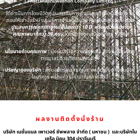
( Phattanaphuwadhon Company Limited )
ได้ดำเนินการโดยมีวัตถุประสงค์ในการดำเนินธุรกิจคือรับติดตั้ง รื้อ
ถอนให้เช่านั่งร้าน และบริการงานหุ้มฉนวน หุ้มแผ่นอลูมิเนียม
ด้วย
ประสบการณ์การทำงานไม่น้อยกว่า 10 ปี พร้อมด้วยทีมงาน
คุณภาพมากกว่า 50 คน
(โดยมีแรงงานเป็นคนไทย 99 %)
นโยบายด้านคุณภาพ :
มุ่งมั่นสร้างความพึงพอใจ ส่งงานเรียบร้อย
ตรงเวลา ด้วยทีมงานคุณภาพ
ปรัชญาของบริษัท :
ส่งมอบตรงเวลา คุณภาพเต็มเยี่ยม เปี่ยมด้วย
ใจบริการ พร้อมความชำนาญหลายสิบปี
ผลงานติดตั้งนั่งร้าน
บริษัท เนชั่นแนล เพาเวอร์ ซัพพลาย จำกัด ( มหาชน ) และบริษัทใน
เครือ นิคม 304 ปราจีนบุรี