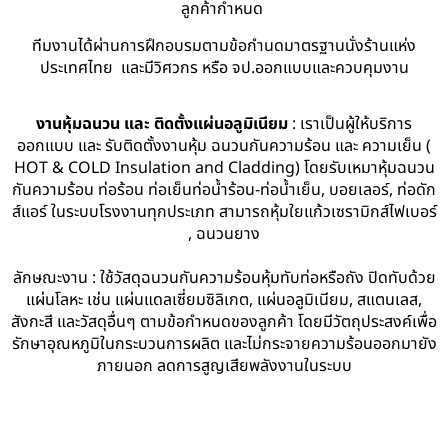
ลูกค้ากำหนด
ทีมงานได้ผ่านการฝึกอบรมตามข้อกำนดมาตรฐานนั่งร้านแห่ง
ประเทศไทย และมีวิศวกร หรือ จป.ออกแบบและควบคุมงาน
งานหุ้มฉนวน และ ติดตั้งแผ่นอลูมิเนียม
: เราเป็นผู้ให้บริการ
ออกแบบ และ รับติดตั้งงานหุ้ม ฉนวนกันความร้อน และ ความเย็น (
HOT & COLD Insulation and Cladding) โดยรับเหมาหุ้มฉนวน
กันความร้อน ท่อร้อน ท่อเย็นท่อน้ำร้อน-ท่อน้ำเย็น, บอยเลอร์, ท่อดัก
ส์แอร์ ในระบบโรงงานทุกประเภท สามารถหุ้มใยแก้วเซรามิกส์ไฟเบอร์
, ฉนวนยาง
ลักษณะงาน : ใช้วัสดุฉนวนกันความร้อนหุ้มทับท่อหรือถัง ปิดทับด้วย
แผ่นโลหะ เช่น แผ่นแดลเซี่ยมซิลิเกต, แผ่นอลูมิเนียม, สแตนเลส,
สังกะสี และวัสดุอื่นๆ ตามข้อกำหนดของลูกค้า โดยมีวัตถุประสงค์เพื่อ
รักษาอุณหภูมิในกระบวนการผลิต และไม่กระจายความร้อนออกมายัง
ภายนอก ลดการสูญเสียพลังงานในระบบ