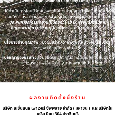
( Phattanaphuwadhon Company Limited )
ได้ดำเนินการโดยมีวัตถุประสงค์ในการดำเนินธุรกิจคือรับติดตั้ง รื้อ
ถอนให้เช่านั่งร้าน และบริการงานหุ้มฉนวน หุ้มแผ่นอลูมิเนียม
ด้วย
ประสบการณ์การทำงานไม่น้อยกว่า 10 ปี พร้อมด้วยทีมงาน
คุณภาพมากกว่า 50 คน
(โดยมีแรงงานเป็นคนไทย 99 %)
นโยบายด้านคุณภาพ :
มุ่งมั่นสร้างความพึงพอใจ ส่งงานเรียบร้อย
ตรงเวลา ด้วยทีมงานคุณภาพ
ปรัชญาของบริษัท :
ส่งมอบตรงเวลา คุณภาพเต็มเยี่ยม เปี่ยมด้วย
ใจบริการ พร้อมความชำนาญหลายสิบปี
ผลงานติดตั้งนั่งร้าน
บริษัท เนชั่นแนล เพาเวอร์ ซัพพลาย จำกัด ( มหาชน ) และบริษัทใน
เครือ นิคม 304 ปราจีนบุรี