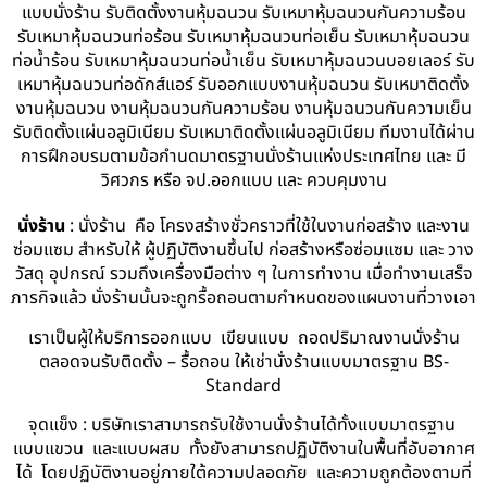
แบบนั่งร้าน รับติดตั้งงานหุ้มฉนวน รับเหมาหุ้มฉนวนกันความร้อน
รับเหมาหุ้มฉนวนท่อร้อน รับเหมาหุ้มฉนวนท่อเย็น รับเหมาหุ้มฉนวน
ท่อน้ำร้อน รับเหมาหุ้มฉนวนท่อน้ำเย็น รับเหมาหุ้มฉนวนบอยเลอร์ รับ
เหมาหุ้มฉนวนท่อดักส์แอร์ รับออกแบบงานหุ้มฉนวน รับเหมาติดตั้ง
งานหุ้มฉนวน งานหุ้มฉนวนกันความร้อน งานหุ้มฉนวนกันความเย็น
รับติดตั้งแผ่นอลูมิเนียม รับเหมาติดตั้งแผ่นอลูมิเนียม ทีมงานได้ผ่าน
การฝึกอบรมตามข้อกำนดมาตรฐานนั่งร้านแห่งประเทศไทย และ มี
วิศวกร หรือ จป.ออกแบบ และ ควบคุมงาน
นั่งร้าน
: นั่งร้าน คือ โครงสร้างชั่วคราวที่ใช้ในงานก่อสร้าง และงาน
ซ่อมแซม สำหรับให้ ผู้ปฏิบัติงานขึ้นไป ก่อสร้างหรือซ่อมแซม และ วาง
วัสดุ อุปกรณ์ รวมถึงเครื่องมือต่าง ๆ ในการทำงาน เมื่อทำงานเสร็จ
ภารกิจแล้ว นั่งร้านนั้นจะถูกรื้อถอนตามกำหนดของแผนงานที่วางเอา
เราเป็นผู้ให้บริการออกแบบ เขียนแบบ ถอดปริมาณงานนั่งร้าน
ตลอดจนรับติดตั้ง – รื้อถอน ให้เช่านั่งร้านแบบมาตรฐาน BS-
Standard
จุดแข็ง : บริษัทเราสามารถรับใช้งานนั่งร้านได้ทั้งแบบมาตรฐาน
แบบแขวน และแบบผสม ทั้งยังสามารถปฏิบัติงานในพื้นที่อับอากาศ
ได้ โดยปฏิบัติงานอยู่ภายใต้ความปลอดภัย และความถูกต้องตามที่