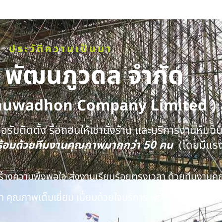
ประวัติความเป็นมา
ท พัฒนภูวดล จำกัด
huwadhon Company Limited )
รับติดตั้ง รื้อถอนให้เช่านั่งร้าน และบริการงานหุ้มฉ
พร้อมด้วยทีมงานคุณภาพมากกว่า 50 คน
(โดยมีแร
นสร้างความพึงพอใจ ส่งงานเรียบร้อยตรงเวลา ด้วยทีมงาน
 คุณภาพเต็มเยี่ยม เปี่ยมด้วยใจบริการ พร้อมความชำนาญ