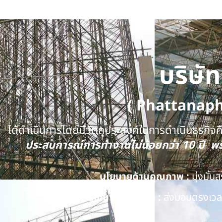
บริษั
( Phattanap
ได้ดำเนินการโดยมีวัตถุประสงค์ในการดำเนินธุรกิจคือ
ประสบการณ์การทำงานไม่น้อยกว่า 10 ปี 
นโยบายด้านคุณภาพ :
มุ่งมั่
ปรัชญาของบริษัท :
ส่งมอบตรงเวลา