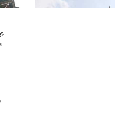
รี
ดย
ล