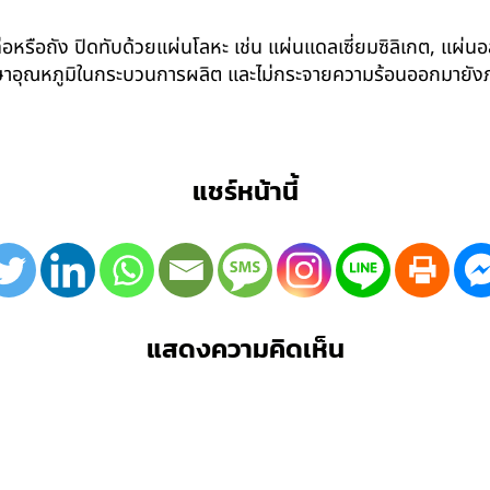
อหรือถัง ปิดทับด้วยแผ่นโลหะ เช่น แผ่นแดลเซี่ยมซิลิเกต, แผ่นอล
รักษาอุณหภูมิในกระบวนการผลิต และไม่กระจายความร้อนออกมาย
แชร์หน้านี้
แสดงความคิดเห็น