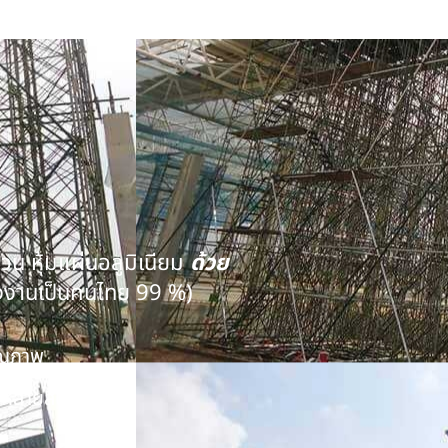
นวน หุ้มแผ่นอลูมิเนียม
ด้วย
งงานเป็นคนไทย 99 %)
คุณภาพ
หลายสิบปี