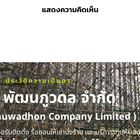
แสดงความคิดเห็น
ประวัติความเป็นมา
ท พัฒนภูวดล จำกัด
huwadhon Company Limited )
รับติดตั้ง รื้อถอนให้เช่านั่งร้าน และบริการงานหุ้มฉ