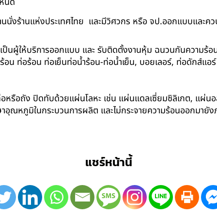
กำหนด
นนั่งร้านแห่งประเทศไทย และมีวิศวกร หรือ จป.ออกแบบและคว
าเป็นผู้ให้บริการออกแบบ และ รับติดตั้งงานหุ้ม ฉนวนกันความ
 ท่อร้อน ท่อเย็นท่อน้ำร้อน-ท่อน้ำเย็น, บอยเลอร์, ท่อดักส์แอ
อหรือถัง ปิดทับด้วยแผ่นโลหะ เช่น แผ่นแดลเซี่ยมซิลิเกต, แผ่นอล
รักษาอุณหภูมิในกระบวนการผลิต และไม่กระจายความร้อนออกมาย
แชร์หน้านี้