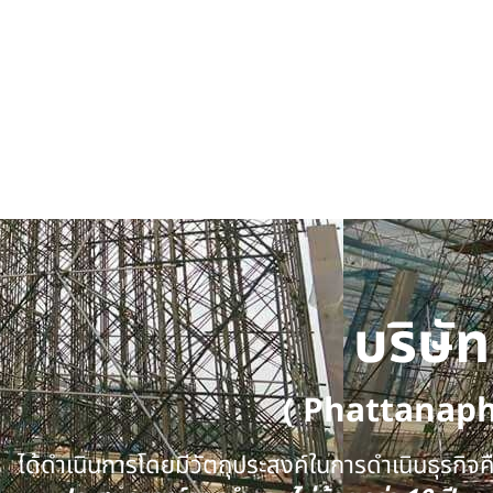
บริษั
( Phattanap
ได้ดำเนินการโดยมีวัตถุประสงค์ในการดำเนินธุรกิจคือ