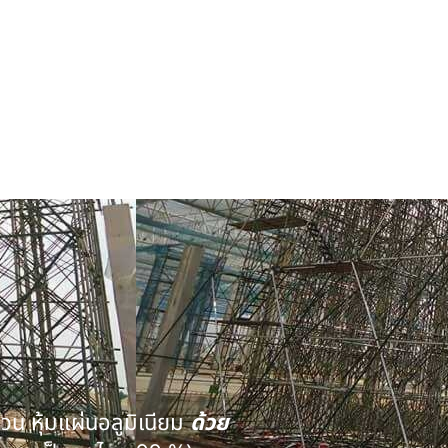
นวน หุ้มแผ่นอลูมิเนียม
ด้วย