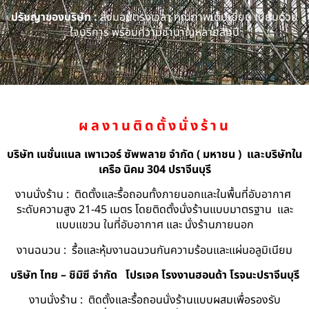
ปรัชญาของบริษัท :
ส่งมอบตรงเวลา คุณภาพเต็มเยี่ยม เปี่ยมด้วย
ใจบริการ พร้อมความชำนาญหลายสิบปี
ผลงานติดตั้งนั่งร้าน
บริษัท เนชั่นแนล เพาเวอร์ ซัพพลาย จำกัด ( มหาชน ) และบริษัทใน
เครือ นิคม 304 ปราจีนบุรี
งานนั่งร้าน : ติดตั้งและรื้อถอนทั้งภายนอกและในพื้นที่อับอากาศ
ระดับความสูง 21-45 เมตร โดยติดตั้งนั่งร้านแบบมาตรฐาน และ
แบบแขวน ในที่อับอากาศ และ นั่งร้านภายนอก
งานฉนวน : รื้อและหุ้มงานฉนวนกันความร้อนและแผ่นอลูมิเนียม
บริษัท ไทย – ชิมิซึ จำกัด
โปรเจค โรงงานฮอนด้า โรจนะปราจีนบุรี
งานนั่งร้าน : ติดตั้งและรื้อถอนนั่งร้านแบบผสมเพื่อรองรับ