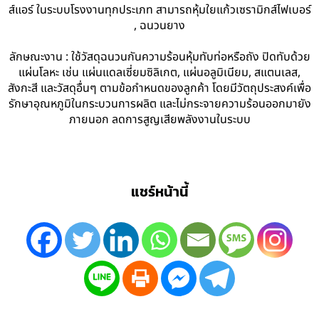
ส์แอร์ ในระบบโรงงานทุกประเภท สามารถหุ้มใยแก้วเซรามิกส์ไฟเบอร์
, ฉนวนยาง
ลักษณะงาน : ใช้วัสดุฉนวนกันความร้อนหุ้มทับท่อหรือถัง ปิดทับด้วย
แผ่นโลหะ เช่น แผ่นแดลเซี่ยมซิลิเกต, แผ่นอลูมิเนียม, สแตนเลส,
สังกะสี และวัสดุอื่นๆ ตามข้อกำหนดของลูกค้า โดยมีวัตถุประสงค์เพื่อ
รักษาอุณหภูมิในกระบวนการผลิต และไม่กระจายความร้อนออกมายัง
ภายนอก ลดการสูญเสียพลังงานในระบบ
แชร์หน้านี้