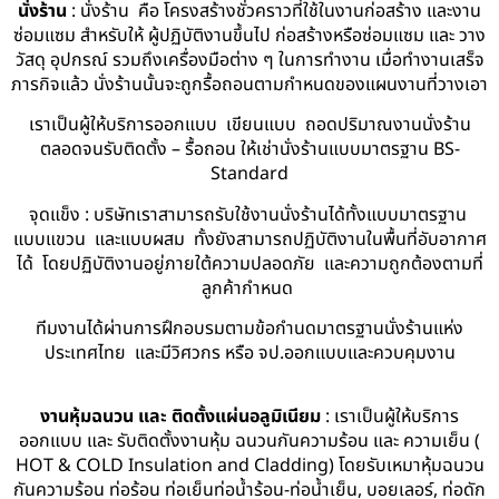
นั่งร้าน
: นั่งร้าน คือ โครงสร้างชั่วคราวที่ใช้ในงานก่อสร้าง และงาน
ซ่อมแซม สำหรับให้ ผู้ปฏิบัติงานขึ้นไป ก่อสร้างหรือซ่อมแซม และ วาง
วัสดุ อุปกรณ์ รวมถึงเครื่องมือต่าง ๆ ในการทำงาน เมื่อทำงานเสร็จ
ภารกิจแล้ว นั่งร้านนั้นจะถูกรื้อถอนตามกำหนดของแผนงานที่วางเอา
เราเป็นผู้ให้บริการออกแบบ เขียนแบบ ถอดปริมาณงานนั่งร้าน
ตลอดจนรับติดตั้ง – รื้อถอน ให้เช่านั่งร้านแบบมาตรฐาน BS-
Standard
จุดแข็ง : บริษัทเราสามารถรับใช้งานนั่งร้านได้ทั้งแบบมาตรฐาน
แบบแขวน และแบบผสม ทั้งยังสามารถปฏิบัติงานในพื้นที่อับอากาศ
ได้ โดยปฏิบัติงานอยู่ภายใต้ความปลอดภัย และความถูกต้องตามที่
ลูกค้ากำหนด
ทีมงานได้ผ่านการฝึกอบรมตามข้อกำนดมาตรฐานนั่งร้านแห่ง
ประเทศไทย และมีวิศวกร หรือ จป.ออกแบบและควบคุมงาน
งานหุ้มฉนวน และ ติดตั้งแผ่นอลูมิเนียม
: เราเป็นผู้ให้บริการ
ออกแบบ และ รับติดตั้งงานหุ้ม ฉนวนกันความร้อน และ ความเย็น (
HOT & COLD Insulation and Cladding) โดยรับเหมาหุ้มฉนวน
กันความร้อน ท่อร้อน ท่อเย็นท่อน้ำร้อน-ท่อน้ำเย็น, บอยเลอร์, ท่อดัก