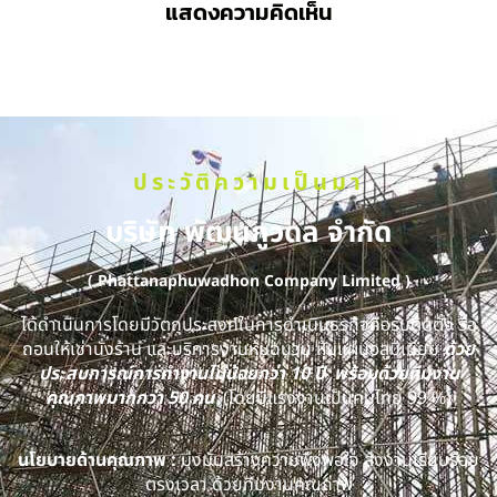
แสดงความคิดเห็น
ประวัติความเป็นมา
บริษัท พัฒนภูวดล จำกัด
( Phattanaphuwadhon Company Limited )
ได้ดำเนินการโดยมีวัตถุประสงค์ในการดำเนินธุรกิจคือรับติดตั้ง รื้อ
ถอนให้เช่านั่งร้าน และบริการงานหุ้มฉนวน หุ้มแผ่นอลูมิเนียม
ด้วย
ประสบการณ์การทำงานไม่น้อยกว่า 10 ปี พร้อมด้วยทีมงาน
คุณภาพมากกว่า 50 คน
(โดยมีแรงงานเป็นคนไทย 99 %)
นโยบายด้านคุณภาพ :
มุ่งมั่นสร้างความพึงพอใจ ส่งงานเรียบร้อย
ตรงเวลา ด้วยทีมงานคุณภาพ