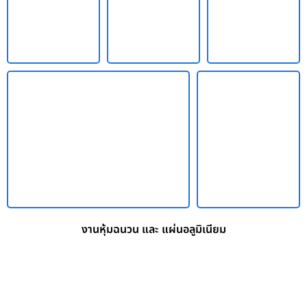
งานหุ้มฉนวน และ แผ่นอลูมิเนียม