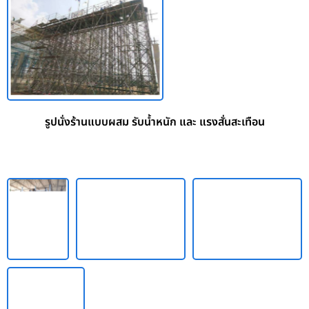
รูปนั่งร้านแบบผสม รับน้ำหนัก และ แรงสั่นสะเทือน