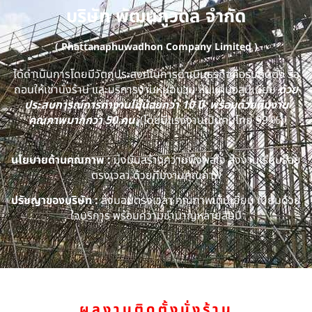
บริษัท พัฒนภูวดล จำกัด
( Phattanaphuwadhon Company Limited )
ได้ดำเนินการโดยมีวัตถุประสงค์ในการดำเนินธุรกิจคือรับติดตั้ง รื้อ
ถอนให้เช่านั่งร้าน และบริการงานหุ้มฉนวน หุ้มแผ่นอลูมิเนียม
ด้วย
ประสบการณ์การทำงานไม่น้อยกว่า 10 ปี พร้อมด้วยทีมงาน
คุณภาพมากกว่า 50 คน
(โดยมีแรงงานเป็นคนไทย 99 %)
นโยบายด้านคุณภาพ :
มุ่งมั่นสร้างความพึงพอใจ ส่งงานเรียบร้อย
ตรงเวลา ด้วยทีมงานคุณภาพ
ปรัชญาของบริษัท :
ส่งมอบตรงเวลา คุณภาพเต็มเยี่ยม เปี่ยมด้วย
ใจบริการ พร้อมความชำนาญหลายสิบปี
ผลงานติดตั้งนั่งร้าน