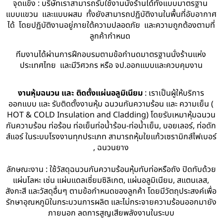
จุดแข็ง : บริษัทเราสามารถรับใช้งานนั่งร้านได้ทั้งแบบมาตรฐาน
แบบแขวน และแบบผสม ทั้งยังสามารถปฏิบัติงานในพื้นที่อับอากาศ
ได้ โดยปฏิบัติงานอยู่ภายใต้ความปลอดภัย และความถูกต้องตามที่
ลูกค้ากำหนด
ทีมงานได้ผ่านการฝึกอบรมตามข้อกำนดมาตรฐานนั่งร้านแห่ง
ประเทศไทย และมีวิศวกร หรือ จป.ออกแบบและควบคุมงาน
งานหุ้มฉนวน และ ติดตั้งแผ่นอลูมิเนียม
: เราเป็นผู้ให้บริการ
ออกแบบ และ รับติดตั้งงานหุ้ม ฉนวนกันความร้อน และ ความเย็น (
HOT & COLD Insulation and Cladding) โดยรับเหมาหุ้มฉนวน
กันความร้อน ท่อร้อน ท่อเย็นท่อน้ำร้อน-ท่อน้ำเย็น, บอยเลอร์, ท่อดัก
ส์แอร์ ในระบบโรงงานทุกประเภท สามารถหุ้มใยแก้วเซรามิกส์ไฟเบอร์
, ฉนวนยาง
ลักษณะงาน : ใช้วัสดุฉนวนกันความร้อนหุ้มทับท่อหรือถัง ปิดทับด้วย
แผ่นโลหะ เช่น แผ่นแดลเซี่ยมซิลิเกต, แผ่นอลูมิเนียม, สแตนเลส,
สังกะสี และวัสดุอื่นๆ ตามข้อกำหนดของลูกค้า โดยมีวัตถุประสงค์เพื่อ
รักษาอุณหภูมิในกระบวนการผลิต และไม่กระจายความร้อนออกมายัง
ภายนอก ลดการสูญเสียพลังงานในระบบ