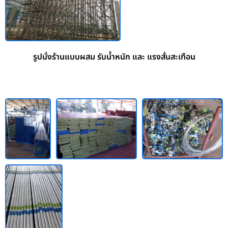
รูปนั่งร้านแบบผสม รับน้ำหนัก และ แรงสั่นสะเทือน