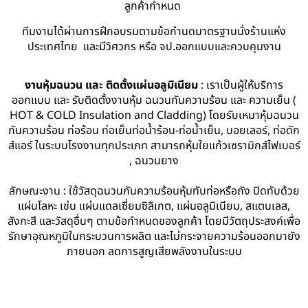
ลูกค้ากำหนด
ทีมงานได้ผ่านการฝึกอบรมตามข้อกำนดมาตรฐานนั่งร้านแห่ง
ประเทศไทย และมีวิศวกร หรือ จป.ออกแบบและควบคุมงาน
งานหุ้มฉนวน และ ติดตั้งแผ่นอลูมิเนียม
: เราเป็นผู้ให้บริการ
ออกแบบ และ รับติดตั้งงานหุ้ม ฉนวนกันความร้อน และ ความเย็น (
HOT & COLD Insulation and Cladding) โดยรับเหมาหุ้มฉนวน
กันความร้อน ท่อร้อน ท่อเย็นท่อน้ำร้อน-ท่อน้ำเย็น, บอยเลอร์, ท่อดัก
ส์แอร์ ในระบบโรงงานทุกประเภท สามารถหุ้มใยแก้วเซรามิกส์ไฟเบอร์
, ฉนวนยาง
ลักษณะงาน : ใช้วัสดุฉนวนกันความร้อนหุ้มทับท่อหรือถัง ปิดทับด้วย
แผ่นโลหะ เช่น แผ่นแดลเซี่ยมซิลิเกต, แผ่นอลูมิเนียม, สแตนเลส,
สังกะสี และวัสดุอื่นๆ ตามข้อกำหนดของลูกค้า โดยมีวัตถุประสงค์เพื่อ
รักษาอุณหภูมิในกระบวนการผลิต และไม่กระจายความร้อนออกมายัง
ภายนอก ลดการสูญเสียพลังงานในระบบ