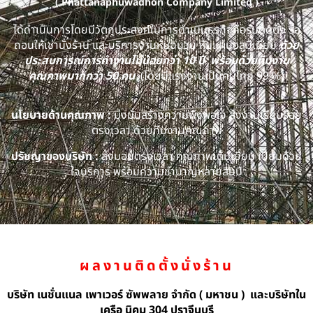
( Phattanaphuwadhon Company Limited )
ได้ดำเนินการโดยมีวัตถุประสงค์ในการดำเนินธุรกิจคือรับติดตั้ง รื้อ
ถอนให้เช่านั่งร้าน และบริการงานหุ้มฉนวน หุ้มแผ่นอลูมิเนียม
ด้วย
ประสบการณ์การทำงานไม่น้อยกว่า 10 ปี พร้อมด้วยทีมงาน
คุณภาพมากกว่า 50 คน
(โดยมีแรงงานเป็นคนไทย 99 %)
นโยบายด้านคุณภาพ :
มุ่งมั่นสร้างความพึงพอใจ ส่งงานเรียบร้อย
ตรงเวลา ด้วยทีมงานคุณภาพ
ปรัชญาของบริษัท :
ส่งมอบตรงเวลา คุณภาพเต็มเยี่ยม เปี่ยมด้วย
ใจบริการ พร้อมความชำนาญหลายสิบปี
ผลงานติดตั้งนั่งร้าน
บริษัท เนชั่นแนล เพาเวอร์ ซัพพลาย จำกัด ( มหาชน ) และบริษัทใน
เครือ นิคม 304 ปราจีนบุรี