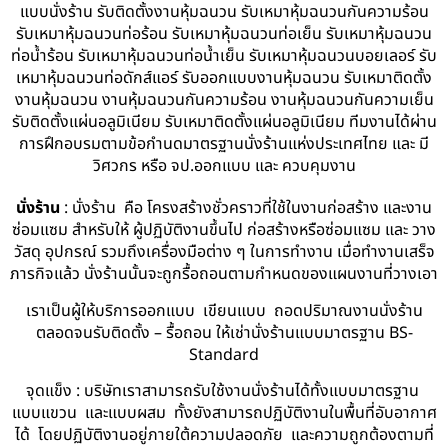
แบบนั่งร้าน รับติดตั้งงานหุ้มฉนวน รับเหมาหุ้มฉนวนกันความร้อน
รับเหมาหุ้มฉนวนท่อร้อน รับเหมาหุ้มฉนวนท่อเย็น รับเหมาหุ้มฉนวน
ท่อน้ำร้อน รับเหมาหุ้มฉนวนท่อน้ำเย็น รับเหมาหุ้มฉนวนบอยเลอร์ รับ
เหมาหุ้มฉนวนท่อดักส์แอร์ รับออกแบบงานหุ้มฉนวน รับเหมาติดตั้ง
งานหุ้มฉนวน งานหุ้มฉนวนกันความร้อน งานหุ้มฉนวนกันความเย็น
รับติดตั้งแผ่นอลูมิเนียม รับเหมาติดตั้งแผ่นอลูมิเนียม ทีมงานได้ผ่าน
การฝึกอบรมตามข้อกำนดมาตรฐานนั่งร้านแห่งประเทศไทย และ มี
วิศวกร หรือ จป.ออกแบบ และ ควบคุมงาน
นั่งร้าน
: นั่งร้าน คือ โครงสร้างชั่วคราวที่ใช้ในงานก่อสร้าง และงาน
ซ่อมแซม สำหรับให้ ผู้ปฏิบัติงานขึ้นไป ก่อสร้างหรือซ่อมแซม และ วาง
วัสดุ อุปกรณ์ รวมถึงเครื่องมือต่าง ๆ ในการทำงาน เมื่อทำงานเสร็จ
ภารกิจแล้ว นั่งร้านนั้นจะถูกรื้อถอนตามกำหนดของแผนงานที่วางเอา
เราเป็นผู้ให้บริการออกแบบ เขียนแบบ ถอดปริมาณงานนั่งร้าน
ตลอดจนรับติดตั้ง – รื้อถอน ให้เช่านั่งร้านแบบมาตรฐาน BS-
Standard
จุดแข็ง : บริษัทเราสามารถรับใช้งานนั่งร้านได้ทั้งแบบมาตรฐาน
แบบแขวน และแบบผสม ทั้งยังสามารถปฏิบัติงานในพื้นที่อับอากาศ
ได้ โดยปฏิบัติงานอยู่ภายใต้ความปลอดภัย และความถูกต้องตามที่