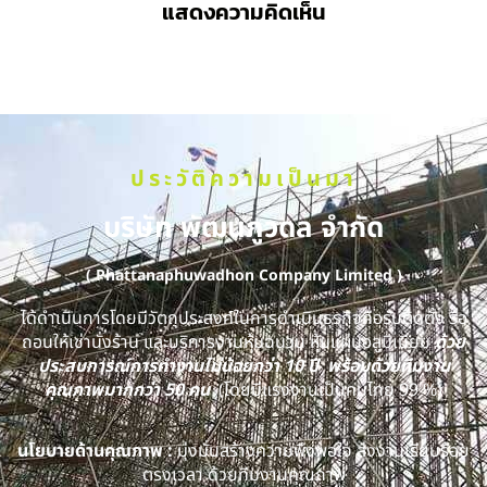
แสดงความคิดเห็น
ประวัติความเป็นมา
บริษัท พัฒนภูวดล จำกัด
( Phattanaphuwadhon Company Limited )
ได้ดำเนินการโดยมีวัตถุประสงค์ในการดำเนินธุรกิจคือรับติดตั้ง รื้อ
ถอนให้เช่านั่งร้าน และบริการงานหุ้มฉนวน หุ้มแผ่นอลูมิเนียม
ด้วย
ประสบการณ์การทำงานไม่น้อยกว่า 10 ปี พร้อมด้วยทีมงาน
คุณภาพมากกว่า 50 คน
(โดยมีแรงงานเป็นคนไทย 99 %)
นโยบายด้านคุณภาพ :
มุ่งมั่นสร้างความพึงพอใจ ส่งงานเรียบร้อย
ตรงเวลา ด้วยทีมงานคุณภาพ