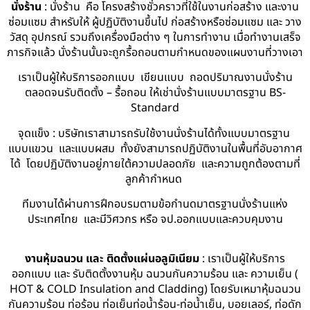
นั่งร้าน
: นั่งร้าน คือ โครงสร้างชั่วคราวที่ใช้ในงานก่อสร้าง และงาน
ซ่อมแซม สำหรับให้ ผู้ปฏิบัติงานขึ้นไป ก่อสร้างหรือซ่อมแซม และ วาง
วัสดุ อุปกรณ์ รวมถึงเครื่องมือต่าง ๆ ในการทำงาน เมื่อทำงานเสร็จ
ภารกิจแล้ว นั่งร้านนั้นจะถูกรื้อถอนตามกำหนดของแผนงานที่วางเอา
เราเป็นผู้ให้บริการออกแบบ เขียนแบบ ถอดปริมาณงานนั่งร้าน
ตลอดจนรับติดตั้ง – รื้อถอน ให้เช่านั่งร้านแบบมาตรฐาน BS-
Standard
จุดแข็ง : บริษัทเราสามารถรับใช้งานนั่งร้านได้ทั้งแบบมาตรฐาน
แบบแขวน และแบบผสม ทั้งยังสามารถปฏิบัติงานในพื้นที่อับอากาศ
ได้ โดยปฏิบัติงานอยู่ภายใต้ความปลอดภัย และความถูกต้องตามที่
ลูกค้ากำหนด
ทีมงานได้ผ่านการฝึกอบรมตามข้อกำนดมาตรฐานนั่งร้านแห่ง
ประเทศไทย และมีวิศวกร หรือ จป.ออกแบบและควบคุมงาน
งานหุ้มฉนวน และ ติดตั้งแผ่นอลูมิเนียม
: เราเป็นผู้ให้บริการ
ออกแบบ และ รับติดตั้งงานหุ้ม ฉนวนกันความร้อน และ ความเย็น (
HOT & COLD Insulation and Cladding) โดยรับเหมาหุ้มฉนวน
กันความร้อน ท่อร้อน ท่อเย็นท่อน้ำร้อน-ท่อน้ำเย็น, บอยเลอร์, ท่อดัก