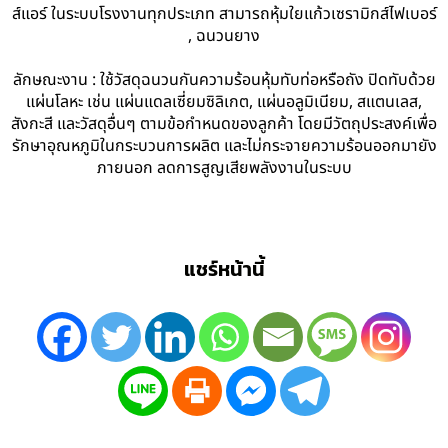
ส์แอร์ ในระบบโรงงานทุกประเภท สามารถหุ้มใยแก้วเซรามิกส์ไฟเบอร์
, ฉนวนยาง
ลักษณะงาน : ใช้วัสดุฉนวนกันความร้อนหุ้มทับท่อหรือถัง ปิดทับด้วย
แผ่นโลหะ เช่น แผ่นแดลเซี่ยมซิลิเกต, แผ่นอลูมิเนียม, สแตนเลส,
สังกะสี และวัสดุอื่นๆ ตามข้อกำหนดของลูกค้า โดยมีวัตถุประสงค์เพื่อ
รักษาอุณหภูมิในกระบวนการผลิต และไม่กระจายความร้อนออกมายัง
ภายนอก ลดการสูญเสียพลังงานในระบบ
แชร์หน้านี้