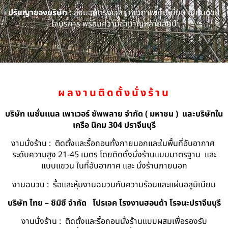
ปรัชญาของบริษัท :
ส่งมอบตรงเวลา คุณภาพเต็มเยี่ยม เปี่ยมด้วย
ใจบริการ พร้อมความชำนาญหลายสิบปี
ผลงานติดตั้งนั่งร้าน
บริษัท เนชั่นแนล เพาเวอร์ ซัพพลาย จำกัด ( มหาชน ) และบริษัทใน
เครือ นิคม 304 ปราจีนบุรี
งานนั่งร้าน : ติดตั้งและรื้อถอนทั้งภายนอกและในพื้นที่อับอากาศ
ระดับความสูง 21-45 เมตร โดยติดตั้งนั่งร้านแบบมาตรฐาน และ
แบบแขวน ในที่อับอากาศ และ นั่งร้านภายนอก
งานฉนวน : รื้อและหุ้มงานฉนวนกันความร้อนและแผ่นอลูมิเนียม
บริษัท ไทย – ชิมิซึ จำกัด
โปรเจค โรงงานฮอนด้า โรจนะปราจีนบุรี
งานนั่งร้าน : ติดตั้งและรื้อถอนนั่งร้านแบบผสมเพื่อรองรับ