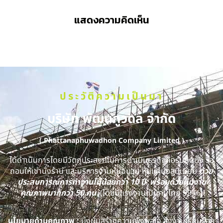
แสดงความคิดเห็น
ประวัติความเป็นมา
บริษัท พัฒนภูวดล จำกัด
( Phattanaphuwadhon Company Limited )
ได้ดำเนินการโดยมีวัตถุประสงค์ในการดำเนินธุรกิจคือรับติดตั้ง รื้อ
ถอนให้เช่านั่งร้าน และบริการงานหุ้มฉนวน หุ้มแผ่นอลูมิเนียม
ด้วย
ประสบการณ์การทำงานไม่น้อยกว่า 10 ปี พร้อมด้วยทีมงาน
คุณภาพมากกว่า 50 คน
(โดยมีแรงงานเป็นคนไทย 99 %)
นโยบายด้านคุณภาพ :
มุ่งมั่นสร้างความพึงพอใจ ส่งงานเรียบร้อย