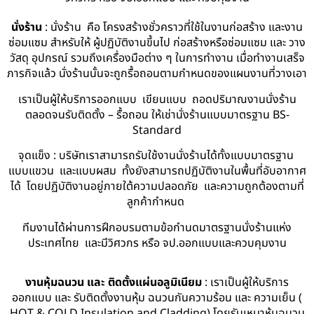
นั่งร้าน
: นั่งร้าน คือ โครงสร้างชั่วคราวที่ใช้ในงานก่อสร้าง และงาน
ซ่อมแซม สำหรับให้ ผู้ปฏิบัติงานขึ้นไป ก่อสร้างหรือซ่อมแซม และ วาง
วัสดุ อุปกรณ์ รวมถึงเครื่องมือต่าง ๆ ในการทำงาน เมื่อทำงานเสร็จ
ภารกิจแล้ว นั่งร้านนั้นจะถูกรื้อถอนตามกำหนดของแผนงานที่วางเอา
เราเป็นผู้ให้บริการออกแบบ เขียนแบบ ถอดปริมาณงานนั่งร้าน
ตลอดจนรับติดตั้ง – รื้อถอน ให้เช่านั่งร้านแบบมาตรฐาน BS-
Standard
จุดแข็ง : บริษัทเราสามารถรับใช้งานนั่งร้านได้ทั้งแบบมาตรฐาน
แบบแขวน และแบบผสม ทั้งยังสามารถปฏิบัติงานในพื้นที่อับอากาศ
ได้ โดยปฏิบัติงานอยู่ภายใต้ความปลอดภัย และความถูกต้องตามที่
ลูกค้ากำหนด
ทีมงานได้ผ่านการฝึกอบรมตามข้อกำนดมาตรฐานนั่งร้านแห่ง
ประเทศไทย และมีวิศวกร หรือ จป.ออกแบบและควบคุมงาน
งานหุ้มฉนวน และ ติดตั้งแผ่นอลูมิเนียม
: เราเป็นผู้ให้บริการ
ออกแบบ และ รับติดตั้งงานหุ้ม ฉนวนกันความร้อน และ ความเย็น (
HOT & COLD Insulation and Cladding) โดยรับเหมาหุ้มฉนวน