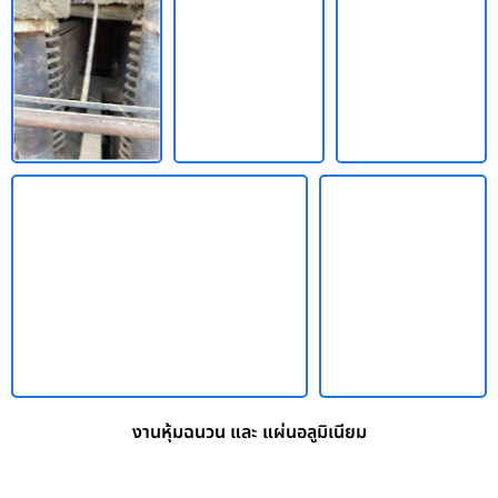
งานหุ้มฉนวน และ แผ่นอลูมิเนียม