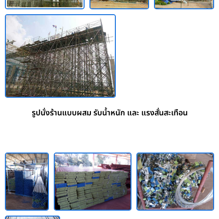
รูปนั่งร้านแบบผสม รับน้ำหนัก และ แรงสั่นสะเทือน