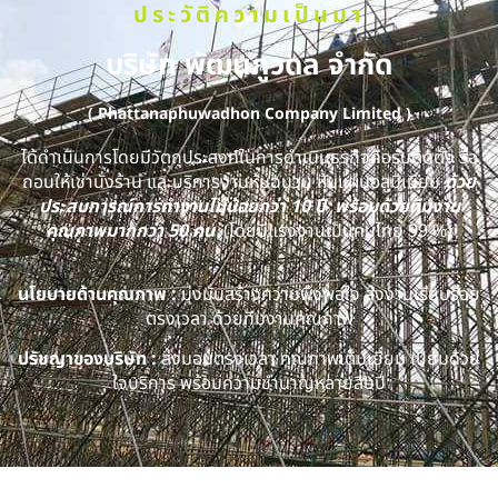
ประวัติความเป็นมา
บริษัท พัฒนภูวดล จำกัด
( Phattanaphuwadhon Company Limited )
ได้ดำเนินการโดยมีวัตถุประสงค์ในการดำเนินธุรกิจคือรับติดตั้ง รื้อ
ถอนให้เช่านั่งร้าน และบริการงานหุ้มฉนวน หุ้มแผ่นอลูมิเนียม
ด้วย
ประสบการณ์การทำงานไม่น้อยกว่า 10 ปี พร้อมด้วยทีมงาน
คุณภาพมากกว่า 50 คน
(โดยมีแรงงานเป็นคนไทย 99 %)
นโยบายด้านคุณภาพ :
มุ่งมั่นสร้างความพึงพอใจ ส่งงานเรียบร้อย
ตรงเวลา ด้วยทีมงานคุณภาพ
ปรัชญาของบริษัท :
ส่งมอบตรงเวลา คุณภาพเต็มเยี่ยม เปี่ยมด้วย
ใจบริการ พร้อมความชำนาญหลายสิบปี