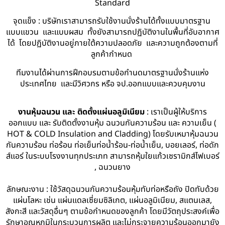
Standard
จุดแข็ง : บริษัทเราสามารถรับใช้งานนั่งร้านได้ทั้งแบบมาตรฐาน
แบบแขวน และแบบผสม ทั้งยังสามารถปฏิบัติงานในพื้นที่อับอากาศ
ได้ โดยปฏิบัติงานอยู่ภายใต้ความปลอดภัย และความถูกต้องตามที่
ลูกค้ากำหนด
ทีมงานได้ผ่านการฝึกอบรมตามข้อกำนดมาตรฐานนั่งร้านแห่ง
ประเทศไทย และมีวิศวกร หรือ จป.ออกแบบและควบคุมงาน
งานหุ้มฉนวน และ ติดตั้งแผ่นอลูมิเนียม
: เราเป็นผู้ให้บริการ
ออกแบบ และ รับติดตั้งงานหุ้ม ฉนวนกันความร้อน และ ความเย็น (
HOT & COLD Insulation and Cladding) โดยรับเหมาหุ้มฉนวน
กันความร้อน ท่อร้อน ท่อเย็นท่อน้ำร้อน-ท่อน้ำเย็น, บอยเลอร์, ท่อดัก
ส์แอร์ ในระบบโรงงานทุกประเภท สามารถหุ้มใยแก้วเซรามิกส์ไฟเบอร์
, ฉนวนยาง
ลักษณะงาน : ใช้วัสดุฉนวนกันความร้อนหุ้มทับท่อหรือถัง ปิดทับด้วย
แผ่นโลหะ เช่น แผ่นแดลเซี่ยมซิลิเกต, แผ่นอลูมิเนียม, สแตนเลส,
สังกะสี และวัสดุอื่นๆ ตามข้อกำหนดของลูกค้า โดยมีวัตถุประสงค์เพื่อ
รักษาอุณหภูมิในกระบวนการผลิต และไม่กระจายความร้อนออกมายัง