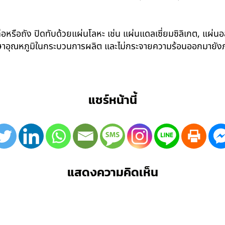
อหรือถัง ปิดทับด้วยแผ่นโลหะ เช่น แผ่นแดลเซี่ยมซิลิเกต, แผ่นอล
รักษาอุณหภูมิในกระบวนการผลิต และไม่กระจายความร้อนออกมาย
แชร์หน้านี้
แสดงความคิดเห็น