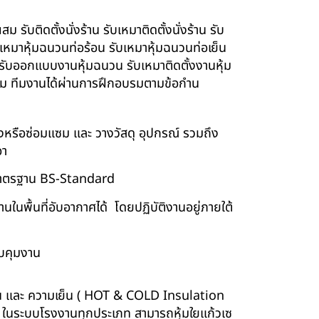
รับติดตั้งนั่งร้าน รับเหมาติดตั้งนั่งร้าน รับ
ับเหมาหุ้มฉนวนท่อร้อน รับเหมาหุ้มฉนวนท่อเย็น
์ รับออกแบบงานหุ้มฉนวน รับเหมาติดตั้งงานหุ้ม
นียม ทีมงานได้ผ่านการฝึกอบรมตามข้อกำน
ร้างหรือซ่อมแซม และ วางวัสดุ อุปกรณ์ รวมถึง
อา
บบมาตรฐาน BS-Standard
นพื้นที่อับอากาศได้ โดยปฏิบัติงานอยู่ภายใต้
บคุมงาน
ร้อน และ ความเย็น ( HOT & COLD Insulation
ร์ ในระบบโรงงานทุกประเภท สามารถหุ้มใยแก้วเซ