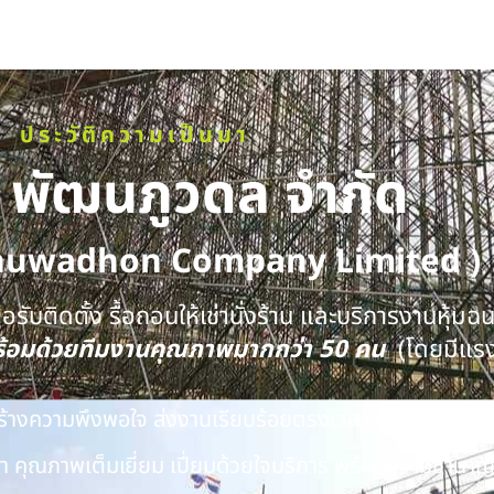
ประวัติความเป็นมา
ท พัฒนภูวดล จำกัด
huwadhon Company Limited )
รับติดตั้ง รื้อถอนให้เช่านั่งร้าน และบริการงานหุ้มฉ
พร้อมด้วยทีมงานคุณภาพมากกว่า 50 คน
(โดยมีแร
นสร้างความพึงพอใจ ส่งงานเรียบร้อยตรงเวลา ด้วยทีมงาน
 คุณภาพเต็มเยี่ยม เปี่ยมด้วยใจบริการ พร้อมความชำนาญ