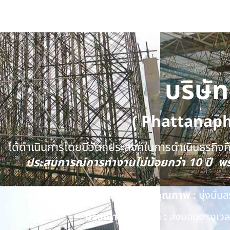
บริษั
( Phattanap
ได้ดำเนินการโดยมีวัตถุประสงค์ในการดำเนินธุรกิจคือ
ประสบการณ์การทำงานไม่น้อยกว่า 10 ปี 
นโยบายด้านคุณภาพ :
มุ่งมั่
ปรัชญาของบริษัท :
ส่งมอบตรงเวลา