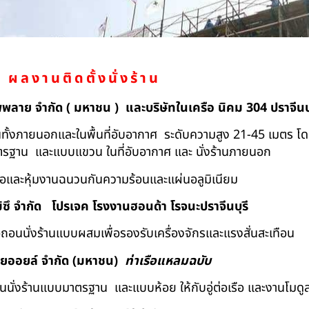
ผลงานติดตั้งนั่งร้าน
ัพพลาย จำกัด ( มหาชน ) และบริษัทในเครือ นิคม 304 ปราจีนบุ
ถอนทั้งภายนอกและในพื้นที่อับอากาศ ระดับความสูง 21-45 เมตร โ
มาตรฐาน และแบบแขวน ในที่อับอากาศ และ นั่งร้านภายนอก
้อและหุ้มงานฉนวนกันความร้อนและแผ่นอลูมิเนียม
ิซึ จำกัด
โปรเจค โรงงานฮอนด้า โรจนะปราจีนบุรี
ื้อถอนนั่งร้านแบบผสมเพื่อรองรับเครื่องจักรและแรงสั่นสะเทือน
ทยออยล์ จํากัด (มหาชน)
ท่าเรือแหลมฉบับ
อถอนนั่งร้านแบบมาตรฐาน และแบบห้อย ให้กับอู่ต่อเรือ และงานโมดู