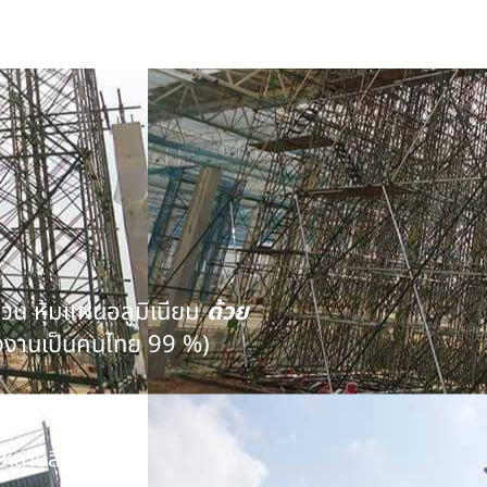
นวน หุ้มแผ่นอลูมิเนียม
ด้วย
งงานเป็นคนไทย 99 %)
คุณภาพ
หลายสิบปี