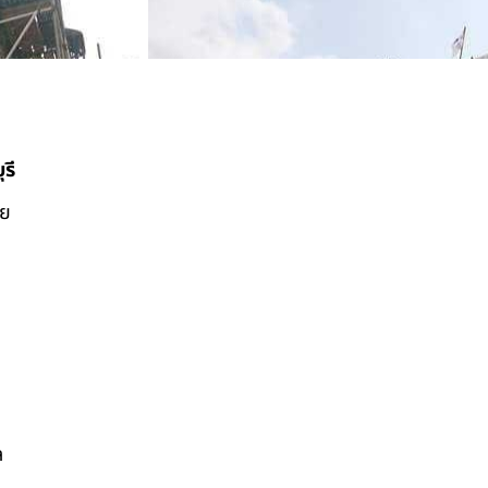
รี
ดย
ล