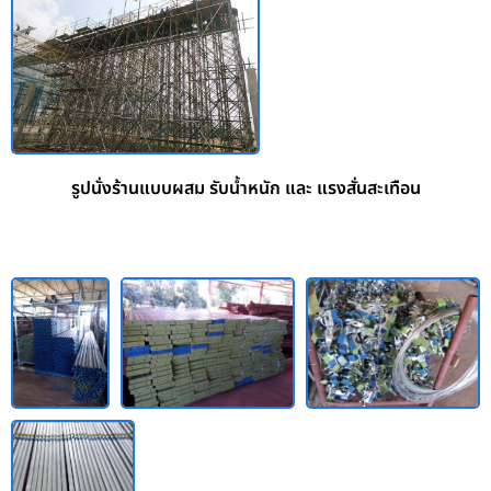
รูปนั่งร้านแบบผสม รับน้ำหนัก และ แรงสั่นสะเทือน