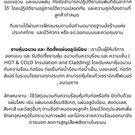
แบบแขวน และแบบผสม ทั้งยังสามารถปฏิบัติงานในพื้นที่อับอากาศ
ได้ โดยปฏิบัติงานอยู่ภายใต้ความปลอดภัย และความถูกต้องตามที่
ลูกค้ากำหนด
ทีมงานได้ผ่านการฝึกอบรมตามข้อกำนดมาตรฐานนั่งร้านแห่ง
ประเทศไทย และมีวิศวกร หรือ จป.ออกแบบและควบคุมงาน
งานหุ้มฉนวน และ ติดตั้งแผ่นอลูมิเนียม
: เราเป็นผู้ให้บริการ
ออกแบบ และ รับติดตั้งงานหุ้ม ฉนวนกันความร้อน และ ความเย็น (
HOT & COLD Insulation and Cladding) โดยรับเหมาหุ้มฉนวน
กันความร้อน ท่อร้อน ท่อเย็นท่อน้ำร้อน-ท่อน้ำเย็น, บอยเลอร์, ท่อดัก
ส์แอร์ ในระบบโรงงานทุกประเภท สามารถหุ้มใยแก้วเซรามิกส์ไฟเบอร์
, ฉนวนยาง
ลักษณะงาน : ใช้วัสดุฉนวนกันความร้อนหุ้มทับท่อหรือถัง ปิดทับด้วย
แผ่นโลหะ เช่น แผ่นแดลเซี่ยมซิลิเกต, แผ่นอลูมิเนียม, สแตนเลส,
สังกะสี และวัสดุอื่นๆ ตามข้อกำหนดของลูกค้า โดยมีวัตถุประสงค์เพื่อ
รักษาอุณหภูมิในกระบวนการผลิต และไม่กระจายความร้อนออกมายัง
ภายนอก ลดการสูญเสียพลังงานในระบบ