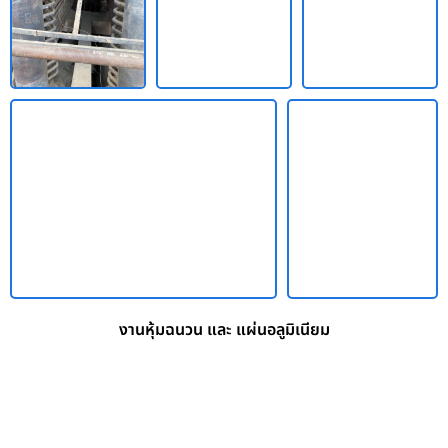
งานหุ้มฉนวน และ แผ่นอลูมิเนียม