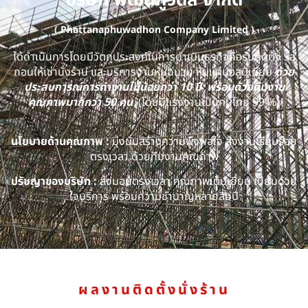
บริษัท พัฒนภูวดล จำกัด
( Phattanaphuwadhon Company Limited )
ได้ดำเนินการโดยมีวัตถุประสงค์ในการดำเนินธุรกิจคือรับติดตั้ง รื้อ
ถอนให้เช่านั่งร้าน และบริการงานหุ้มฉนวน หุ้มแผ่นอลูมิเนียม
ด้วย
ประสบการณ์การทำงานไม่น้อยกว่า 10 ปี พร้อมด้วยทีมงาน
คุณภาพมากกว่า 50 คน
(โดยมีแรงงานเป็นคนไทย 99 %)
นโยบายด้านคุณภาพ :
มุ่งมั่นสร้างความพึงพอใจ ส่งงานเรียบร้อย
ตรงเวลา ด้วยทีมงานคุณภาพ
ปรัชญาของบริษัท :
ส่งมอบตรงเวลา คุณภาพเต็มเยี่ยม เปี่ยมด้วย
ใจบริการ พร้อมความชำนาญหลายสิบปี
ผลงานติดตั้งนั่งร้าน