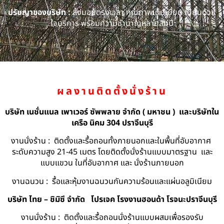
ปรัชญาของบริษัท :
ส่งมอบตรงเวลา คุณภาพเต็มเยี่ยม เปี่ยมด้วย
ใจบริการ พร้อมความชำนาญหลายสิบปี
ผลงานติดตั้งนั่งร้าน
บริษัท เนชั่นแนล เพาเวอร์ ซัพพลาย จำกัด ( มหาชน ) และบริษัทใน
เครือ นิคม 304 ปราจีนบุรี
งานนั่งร้าน : ติดตั้งและรื้อถอนทั้งภายนอกและในพื้นที่อับอากาศ
ระดับความสูง 21-45 เมตร โดยติดตั้งนั่งร้านแบบมาตรฐาน และ
แบบแขวน ในที่อับอากาศ และ นั่งร้านภายนอก
งานฉนวน : รื้อและหุ้มงานฉนวนกันความร้อนและแผ่นอลูมิเนียม
บริษัท ไทย – ชิมิซึ จำกัด
โปรเจค โรงงานฮอนด้า โรจนะปราจีนบุรี
งานนั่งร้าน : ติดตั้งและรื้อถอนนั่งร้านแบบผสมเพื่อรองรับ