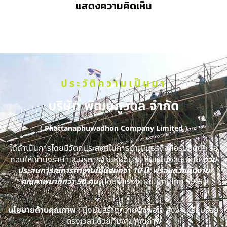
แสดงความคิดเห็น
ประวัติความเป็นมา
บริษัท พัฒนภูวดล จำกัด
( Phattanaphuwadhon Company Limited )
ได้ดำเนินการโดยมีวัตถุประสงค์ในการดำเนินธุรกิจคือรับติดตั้ง รื้อ
ถอนให้เช่านั่งร้าน และบริการงานหุ้มฉนวน หุ้มแผ่นอลูมิเนียม
ด้วย
ประสบการณ์การทำงานไม่น้อยกว่า 10 ปี พร้อมด้วยทีมงาน
คุณภาพมากกว่า 50 คน
(โดยมีแรงงานเป็นคนไทย 99 %)
นโยบายด้านคุณภาพ :
มุ่งมั่นสร้างความพึงพอใจ ส่งงานเรียบร้อย
ตรงเวลา ด้วยทีมงานคุณภาพ