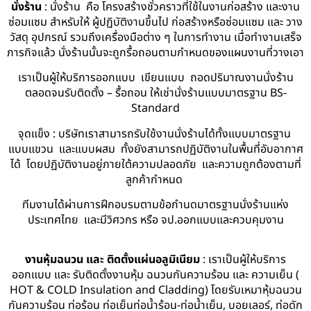
นั่งร้าน
: นั่งร้าน คือ โครงสร้างชั่วคราวที่ใช้ในงานก่อสร้าง และงาน
ซ่อมแซม สำหรับให้ ผู้ปฏิบัติงานขึ้นไป ก่อสร้างหรือซ่อมแซม และ วาง
วัสดุ อุปกรณ์ รวมถึงเครื่องมือต่าง ๆ ในการทำงาน เมื่อทำงานเสร็จ
ภารกิจแล้ว นั่งร้านนั้นจะถูกรื้อถอนตามกำหนดของแผนงานที่วางเอา
เราเป็นผู้ให้บริการออกแบบ เขียนแบบ ถอดปริมาณงานนั่งร้าน
ตลอดจนรับติดตั้ง – รื้อถอน ให้เช่านั่งร้านแบบมาตรฐาน BS-
Standard
จุดแข็ง : บริษัทเราสามารถรับใช้งานนั่งร้านได้ทั้งแบบมาตรฐาน
แบบแขวน และแบบผสม ทั้งยังสามารถปฏิบัติงานในพื้นที่อับอากาศ
ได้ โดยปฏิบัติงานอยู่ภายใต้ความปลอดภัย และความถูกต้องตามที่
ลูกค้ากำหนด
ทีมงานได้ผ่านการฝึกอบรมตามข้อกำนดมาตรฐานนั่งร้านแห่ง
ประเทศไทย และมีวิศวกร หรือ จป.ออกแบบและควบคุมงาน
งานหุ้มฉนวน และ ติดตั้งแผ่นอลูมิเนียม
: เราเป็นผู้ให้บริการ
ออกแบบ และ รับติดตั้งงานหุ้ม ฉนวนกันความร้อน และ ความเย็น (
HOT & COLD Insulation and Cladding) โดยรับเหมาหุ้มฉนวน
กันความร้อน ท่อร้อน ท่อเย็นท่อน้ำร้อน-ท่อน้ำเย็น, บอยเลอร์, ท่อดัก