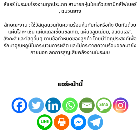
ส์แอร์ ในระบบโรงงานทุกประเภท สามารถหุ้มใยแก้วเซรามิกส์ไฟเบอร์
, ฉนวนยาง
ลักษณะงาน : ใช้วัสดุฉนวนกันความร้อนหุ้มทับท่อหรือถัง ปิดทับด้วย
แผ่นโลหะ เช่น แผ่นแดลเซี่ยมซิลิเกต, แผ่นอลูมิเนียม, สแตนเลส,
สังกะสี และวัสดุอื่นๆ ตามข้อกำหนดของลูกค้า โดยมีวัตถุประสงค์เพื่อ
รักษาอุณหภูมิในกระบวนการผลิต และไม่กระจายความร้อนออกมายัง
ภายนอก ลดการสูญเสียพลังงานในระบบ
แชร์หน้านี้