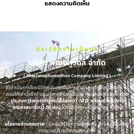
แสดงความคิดเห็น
ประวัติความเป็นมา
บริษัท พัฒนภูวดล จำกัด
( Phattanaphuwadhon Company Limited )
ได้ดำเนินการโดยมีวัตถุประสงค์ในการดำเนินธุรกิจคือรับติดตั้ง รื้อ
ถอนให้เช่านั่งร้าน และบริการงานหุ้มฉนวน หุ้มแผ่นอลูมิเนียม
ด้วย
ประสบการณ์การทำงานไม่น้อยกว่า 10 ปี พร้อมด้วยทีมงาน
คุณภาพมากกว่า 50 คน
(โดยมีแรงงานเป็นคนไทย 99 %)
นโยบายด้านคุณภาพ :
มุ่งมั่นสร้างความพึงพอใจ ส่งงานเรียบร้อย
ตรงเวลา ด้วยทีมงานคุณภาพ