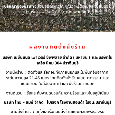
ปรัชญาของบริษัท :
ส่งมอบตรงเวลา คุณภาพเต็มเยี่ยม เปี่ยมด้วย
ใจบริการ พร้อมความชำนาญหลายสิบปี
ผลงานติดตั้งนั่งร้าน
บริษัท เนชั่นแนล เพาเวอร์ ซัพพลาย จำกัด ( มหาชน ) และบริษัทใน
เครือ นิคม 304 ปราจีนบุรี
งานนั่งร้าน : ติดตั้งและรื้อถอนทั้งภายนอกและในพื้นที่อับอากาศ
ระดับความสูง 21-45 เมตร โดยติดตั้งนั่งร้านแบบมาตรฐาน และ
แบบแขวน ในที่อับอากาศ และ นั่งร้านภายนอก
งานฉนวน : รื้อและหุ้มงานฉนวนกันความร้อนและแผ่นอลูมิเนียม
บริษัท ไทย – ชิมิซึ จำกัด
โปรเจค โรงงานฮอนด้า โรจนะปราจีนบุรี
งานนั่งร้าน : ติดตั้งและรื้อถอนนั่งร้านแบบผสมเพื่อรองรับ