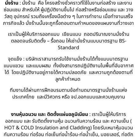
นั่งร้าน
: นั่งร้าน คือ โครงสร้างชั่วคราวที่ใช้ในงานก่อสร้าง และงาน
ซ่อมแซม สำหรับให้ ผู้ปฏิบัติงานขึ้นไป ก่อสร้างหรือซ่อมแซม และ วาง
วัสดุ อุปกรณ์ รวมถึงเครื่องมือต่าง ๆ ในการทำงาน เมื่อทำงานเสร็จ
ภารกิจแล้ว นั่งร้านนั้นจะถูกรื้อถอนตามกำหนดของแผนงานที่วางเอา
เราเป็นผู้ให้บริการออกแบบ เขียนแบบ ถอดปริมาณงานนั่งร้าน
ตลอดจนรับติดตั้ง – รื้อถอน ให้เช่านั่งร้านแบบมาตรฐาน BS-
Standard
จุดแข็ง : บริษัทเราสามารถรับใช้งานนั่งร้านได้ทั้งแบบมาตรฐาน
แบบแขวน และแบบผสม ทั้งยังสามารถปฏิบัติงานในพื้นที่อับอากาศ
ได้ โดยปฏิบัติงานอยู่ภายใต้ความปลอดภัย และความถูกต้องตามที่
ลูกค้ากำหนด
ทีมงานได้ผ่านการฝึกอบรมตามข้อกำนดมาตรฐานนั่งร้านแห่ง
ประเทศไทย และมีวิศวกร หรือ จป.ออกแบบและควบคุมงาน
งานหุ้มฉนวน และ ติดตั้งแผ่นอลูมิเนียม
: เราเป็นผู้ให้บริการ
ออกแบบ และ รับติดตั้งงานหุ้ม ฉนวนกันความร้อน และ ความเย็น (
HOT & COLD Insulation and Cladding) โดยรับเหมาหุ้มฉนวน
กันความร้อน ท่อร้อน ท่อเย็นท่อน้ำร้อน-ท่อน้ำเย็น, บอยเลอร์, ท่อดัก