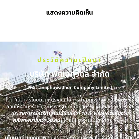
แสดงความคิดเห็น
ประวัติความเป็นมา
บริษัท พัฒนภูวดล จำกัด
( Phattanaphuwadhon Company Limited )
ได้ดำเนินการโดยมีวัตถุประสงค์ในการดำเนินธุรกิจคือรับติดตั้ง รื้อ
ถอนให้เช่านั่งร้าน และบริการงานหุ้มฉนวน หุ้มแผ่นอลูมิเนียม
ด้วย
ประสบการณ์การทำงานไม่น้อยกว่า 10 ปี พร้อมด้วยทีมงาน
คุณภาพมากกว่า 50 คน
(โดยมีแรงงานเป็นคนไทย 99 %)
นโยบายด้านคุณภาพ :
มุ่งมั่นสร้างความพึงพอใจ ส่งงานเรียบร้อย