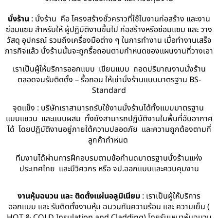
นั่งร้าน
: นั่งร้าน คือ โครงสร้างชั่วคราวที่ใช้ในงานก่อสร้าง และงาน
ซ่อมแซม สำหรับให้ ผู้ปฏิบัติงานขึ้นไป ก่อสร้างหรือซ่อมแซม และ วาง
วัสดุ อุปกรณ์ รวมถึงเครื่องมือต่าง ๆ ในการทำงาน เมื่อทำงานเสร็จ
ภารกิจแล้ว นั่งร้านนั้นจะถูกรื้อถอนตามกำหนดของแผนงานที่วางเอา
เราเป็นผู้ให้บริการออกแบบ เขียนแบบ ถอดปริมาณงานนั่งร้าน
ตลอดจนรับติดตั้ง – รื้อถอน ให้เช่านั่งร้านแบบมาตรฐาน BS-
Standard
จุดแข็ง : บริษัทเราสามารถรับใช้งานนั่งร้านได้ทั้งแบบมาตรฐาน
แบบแขวน และแบบผสม ทั้งยังสามารถปฏิบัติงานในพื้นที่อับอากาศ
ได้ โดยปฏิบัติงานอยู่ภายใต้ความปลอดภัย และความถูกต้องตามที่
ลูกค้ากำหนด
ทีมงานได้ผ่านการฝึกอบรมตามข้อกำนดมาตรฐานนั่งร้านแห่ง
ประเทศไทย และมีวิศวกร หรือ จป.ออกแบบและควบคุมงาน
งานหุ้มฉนวน และ ติดตั้งแผ่นอลูมิเนียม
: เราเป็นผู้ให้บริการ
ออกแบบ และ รับติดตั้งงานหุ้ม ฉนวนกันความร้อน และ ความเย็น (
HOT & COLD Insulation and Cladding) โดยรับเหมาหุ้มฉนวน