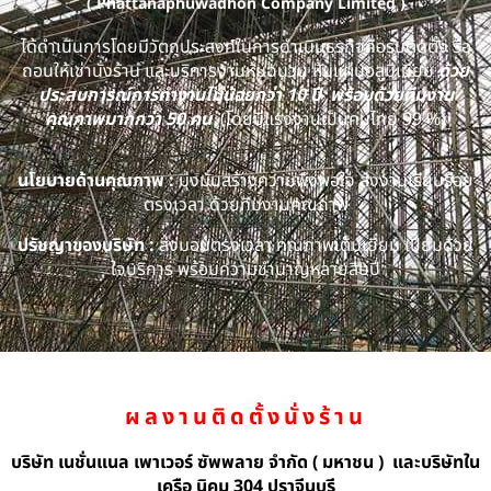
( Phattanaphuwadhon Company Limited )
ได้ดำเนินการโดยมีวัตถุประสงค์ในการดำเนินธุรกิจคือรับติดตั้ง รื้อ
ถอนให้เช่านั่งร้าน และบริการงานหุ้มฉนวน หุ้มแผ่นอลูมิเนียม
ด้วย
ประสบการณ์การทำงานไม่น้อยกว่า 10 ปี พร้อมด้วยทีมงาน
คุณภาพมากกว่า 50 คน
(โดยมีแรงงานเป็นคนไทย 99 %)
นโยบายด้านคุณภาพ :
มุ่งมั่นสร้างความพึงพอใจ ส่งงานเรียบร้อย
ตรงเวลา ด้วยทีมงานคุณภาพ
ปรัชญาของบริษัท :
ส่งมอบตรงเวลา คุณภาพเต็มเยี่ยม เปี่ยมด้วย
ใจบริการ พร้อมความชำนาญหลายสิบปี
ผลงานติดตั้งนั่งร้าน
บริษัท เนชั่นแนล เพาเวอร์ ซัพพลาย จำกัด ( มหาชน ) และบริษัทใน
เครือ นิคม 304 ปราจีนบุรี