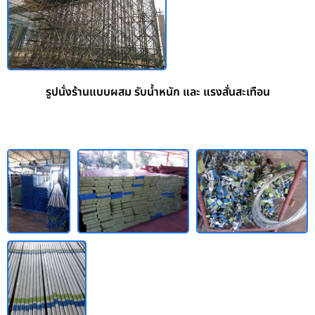
รูปนั่งร้านแบบผสม รับน้ำหนัก และ แรงสั่นสะเทือน