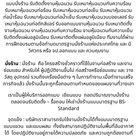
แบบนั่งร้าน รับติดตั้งงานหุ้มฉนวน รับเหมาหุ้มฉนวนกันความร้อน
รับเหมาหุ้มฉนวนท่อร้อน รับเหมาหุ้มฉนวนท่อเย็น รับเหมาหุ้มฉนวน
ท่อน้ำร้อน รับเหมาหุ้มฉนวนท่อน้ำเย็น รับเหมาหุ้มฉนวนบอยเลอร์ รับ
เหมาหุ้มฉนวนท่อดักส์แอร์ รับออกแบบงานหุ้มฉนวน รับเหมาติดตั้ง
งานหุ้มฉนวน งานหุ้มฉนวนกันความร้อน งานหุ้มฉนวนกันความเย็น
รับติดตั้งแผ่นอลูมิเนียม รับเหมาติดตั้งแผ่นอลูมิเนียม ทีมงานได้ผ่าน
การฝึกอบรมตามข้อกำนดมาตรฐานนั่งร้านแห่งประเทศไทย และ มี
วิศวกร หรือ จป.ออกแบบ และ ควบคุมงาน
นั่งร้าน
: นั่งร้าน คือ โครงสร้างชั่วคราวที่ใช้ในงานก่อสร้าง และงาน
ซ่อมแซม สำหรับให้ ผู้ปฏิบัติงานขึ้นไป ก่อสร้างหรือซ่อมแซม และ วาง
วัสดุ อุปกรณ์ รวมถึงเครื่องมือต่าง ๆ ในการทำงาน เมื่อทำงานเสร็จ
ภารกิจแล้ว นั่งร้านนั้นจะถูกรื้อถอนตามกำหนดของแผนงานที่วางเอา
เราเป็นผู้ให้บริการออกแบบ เขียนแบบ ถอดปริมาณงานนั่งร้าน
ตลอดจนรับติดตั้ง – รื้อถอน ให้เช่านั่งร้านแบบมาตรฐาน BS-
Standard
จุดแข็ง : บริษัทเราสามารถรับใช้งานนั่งร้านได้ทั้งแบบมาตรฐาน
แบบแขวน และแบบผสม ทั้งยังสามารถปฏิบัติงานในพื้นที่อับอากาศ
ได้ โดยปฏิบัติงานอยู่ภายใต้ความปลอดภัย และความถูกต้องตามที่