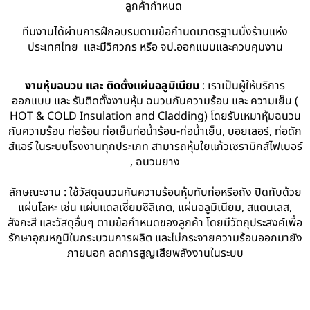
ลูกค้ากำหนด
ทีมงานได้ผ่านการฝึกอบรมตามข้อกำนดมาตรฐานนั่งร้านแห่ง
ประเทศไทย และมีวิศวกร หรือ จป.ออกแบบและควบคุมงาน
งานหุ้มฉนวน และ ติดตั้งแผ่นอลูมิเนียม
: เราเป็นผู้ให้บริการ
ออกแบบ และ รับติดตั้งงานหุ้ม ฉนวนกันความร้อน และ ความเย็น (
HOT & COLD Insulation and Cladding) โดยรับเหมาหุ้มฉนวน
กันความร้อน ท่อร้อน ท่อเย็นท่อน้ำร้อน-ท่อน้ำเย็น, บอยเลอร์, ท่อดัก
ส์แอร์ ในระบบโรงงานทุกประเภท สามารถหุ้มใยแก้วเซรามิกส์ไฟเบอร์
, ฉนวนยาง
ลักษณะงาน : ใช้วัสดุฉนวนกันความร้อนหุ้มทับท่อหรือถัง ปิดทับด้วย
แผ่นโลหะ เช่น แผ่นแดลเซี่ยมซิลิเกต, แผ่นอลูมิเนียม, สแตนเลส,
สังกะสี และวัสดุอื่นๆ ตามข้อกำหนดของลูกค้า โดยมีวัตถุประสงค์เพื่อ
รักษาอุณหภูมิในกระบวนการผลิต และไม่กระจายความร้อนออกมายัง
ภายนอก ลดการสูญเสียพลังงานในระบบ