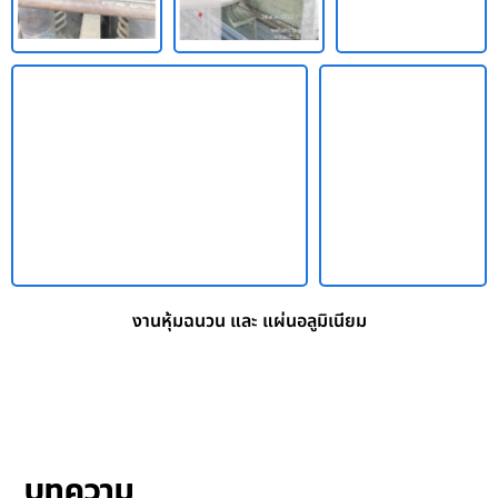
งานหุ้มฉนวน และ แผ่นอลูมิเนียม
บทความ