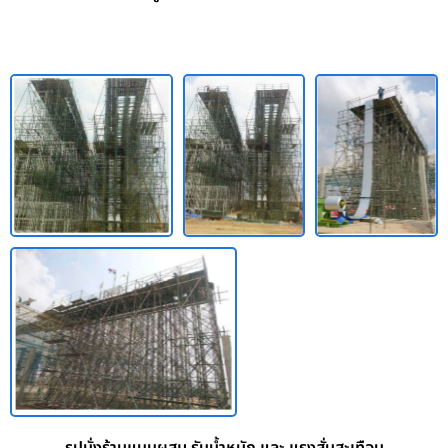
รูปนั่งร้านแบบผสม รับน้ำหนัก และ แรงสั่นสะเทือน