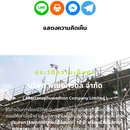
แสดงความคิดเห็น
ประวัติความเป็นมา
บริษัท พัฒนภูวดล จำกัด
( Phattanaphuwadhon Company Limited )
ได้ดำเนินการโดยมีวัตถุประสงค์ในการดำเนินธุรกิจคือรับติดตั้ง รื้อ
ถอนให้เช่านั่งร้าน และบริการงานหุ้มฉนวน หุ้มแผ่นอลูมิเนียม
ด้วย
ประสบการณ์การทำงานไม่น้อยกว่า 10 ปี พร้อมด้วยทีมงาน
คุณภาพมากกว่า 50 คน
(โดยมีแรงงานเป็นคนไทย 99 %)