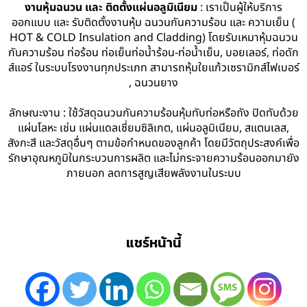
งานหุ้มฉนวน และ ติดตั้งแผ่นอลูมิเนียม
: เราเป็นผู้ให้บริการ
ออกแบบ และ รับติดตั้งงานหุ้ม ฉนวนกันความร้อน และ ความเย็น (
HOT & COLD Insulation and Cladding) โดยรับเหมาหุ้มฉนวน
กันความร้อน ท่อร้อน ท่อเย็นท่อน้ำร้อน-ท่อน้ำเย็น, บอยเลอร์, ท่อดัก
ส์แอร์ ในระบบโรงงานทุกประเภท สามารถหุ้มใยแก้วเซรามิกส์ไฟเบอร์
, ฉนวนยาง
ลักษณะงาน : ใช้วัสดุฉนวนกันความร้อนหุ้มทับท่อหรือถัง ปิดทับด้วย
แผ่นโลหะ เช่น แผ่นแดลเซี่ยมซิลิเกต, แผ่นอลูมิเนียม, สแตนเลส,
สังกะสี และวัสดุอื่นๆ ตามข้อกำหนดของลูกค้า โดยมีวัตถุประสงค์เพื่อ
รักษาอุณหภูมิในกระบวนการผลิต และไม่กระจายความร้อนออกมายัง
ภายนอก ลดการสูญเสียพลังงานในระบบ
แชร์หน้านี้