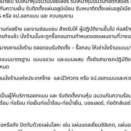
อน้ำเย็น รับเหมาหุ้มฉนวนบอยเลอร์ รับเหมาหุ้มฉนวนท่อดักส์แอร
ความเย็น รับติดตั้งแผ่นอลูมิเนียม รับเหมาติดตั้งแผ่นอลูมิเ
กร หรือ จป.ออกแบบ และ ควบคุมงาน
ในงานก่อสร้าง และงานซ่อมแซม สำหรับให้ ผู้ปฏิบัติงานขึ้นไป ก่อส
ภารกิจแล้ว นั่งร้านนั้นจะถูกรื้อถอนตามกำหนดของแผนงานที่วางเ
าณงานนั่งร้าน ตลอดจนรับติดตั้ง – รื้อถอน ให้เช่านั่งร้านแ
ด้ทั้งแบบมาตรฐาน แบบแขวน และแบบผสม ทั้งยังสามารถปฏิบัติงานใ
กำหนด
นนั่งร้านแห่งประเทศไทย และมีวิศวกร หรือ จป.ออกแบบและคว
าเป็นผู้ให้บริการออกแบบ และ รับติดตั้งงานหุ้ม ฉนวนกันความ
 ท่อร้อน ท่อเย็นท่อน้ำร้อน-ท่อน้ำเย็น, บอยเลอร์, ท่อดักส์แอ
อหรือถัง ปิดทับด้วยแผ่นโลหะ เช่น แผ่นแดลเซี่ยมซิลิเกต, แผ่นอล