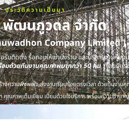
ประวัติความเป็นมา
ท พัฒนภูวดล จำกัด
huwadhon Company Limited )
รับติดตั้ง รื้อถอนให้เช่านั่งร้าน และบริการงานหุ้มฉ
พร้อมด้วยทีมงานคุณภาพมากกว่า 50 คน
(โดยมีแร
นสร้างความพึงพอใจ ส่งงานเรียบร้อยตรงเวลา ด้วยทีมงาน
 คุณภาพเต็มเยี่ยม เปี่ยมด้วยใจบริการ พร้อมความชำนาญ