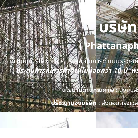
บริษั
( Phattanap
ได้ดำเนินการโดยมีวัตถุประสงค์ในการดำเนินธุรกิจคือ
ประสบการณ์การทำงานไม่น้อยกว่า 10 ปี 
นโยบายด้านคุณภาพ :
มุ่งมั่
ปรัชญาของบริษัท :
ส่งมอบตรงเวลา