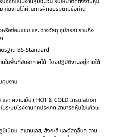
์ รับออกแบบงานหุ้มฉนวน รับเหมาติดตั้งงานหุ้ม
นียม ทีมงานได้ผ่านการฝึกอบรมตามข้อกำน
ร้างหรือซ่อมแซม และ วางวัสดุ อุปกรณ์ รวมถึง
อา
บบมาตรฐาน BS-Standard
นพื้นที่อับอากาศได้ โดยปฏิบัติงานอยู่ภายใต้
บคุมงาน
ร้อน และ ความเย็น ( HOT & COLD Insulation
ร์ ในระบบโรงงานทุกประเภท สามารถหุ้มใยแก้วเซ
ูมิเนียม, สแตนเลส, สังกะสี และวัสดุอื่นๆ ตาม