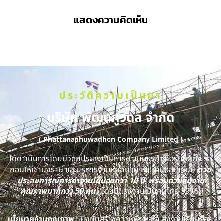
แสดงความคิดเห็น
ประวัติความเป็นมา
บริษัท พัฒนภูวดล จำกัด
( Phattanaphuwadhon Company Limited )
ได้ดำเนินการโดยมีวัตถุประสงค์ในการดำเนินธุรกิจคือรับติดตั้ง รื้อ
ถอนให้เช่านั่งร้าน และบริการงานหุ้มฉนวน หุ้มแผ่นอลูมิเนียม
ด้วย
ประสบการณ์การทำงานไม่น้อยกว่า 10 ปี พร้อมด้วยทีมงาน
คุณภาพมากกว่า 50 คน
(โดยมีแรงงานเป็นคนไทย 99 %)
นโยบายด้านคุณภาพ :
มุ่งมั่นสร้างความพึงพอใจ ส่งงานเรียบร้อย