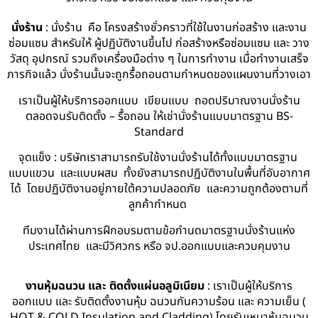
นั่งร้าน
: นั่งร้าน คือ โครงสร้างชั่วคราวที่ใช้ในงานก่อสร้าง และงาน
ซ่อมแซม สำหรับให้ ผู้ปฏิบัติงานขึ้นไป ก่อสร้างหรือซ่อมแซม และ วาง
วัสดุ อุปกรณ์ รวมถึงเครื่องมือต่าง ๆ ในการทำงาน เมื่อทำงานเสร็จ
ภารกิจแล้ว นั่งร้านนั้นจะถูกรื้อถอนตามกำหนดของแผนงานที่วางเอา
เราเป็นผู้ให้บริการออกแบบ เขียนแบบ ถอดปริมาณงานนั่งร้าน
ตลอดจนรับติดตั้ง – รื้อถอน ให้เช่านั่งร้านแบบมาตรฐาน BS-
Standard
จุดแข็ง : บริษัทเราสามารถรับใช้งานนั่งร้านได้ทั้งแบบมาตรฐาน
แบบแขวน และแบบผสม ทั้งยังสามารถปฏิบัติงานในพื้นที่อับอากาศ
ได้ โดยปฏิบัติงานอยู่ภายใต้ความปลอดภัย และความถูกต้องตามที่
ลูกค้ากำหนด
ทีมงานได้ผ่านการฝึกอบรมตามข้อกำนดมาตรฐานนั่งร้านแห่ง
ประเทศไทย และมีวิศวกร หรือ จป.ออกแบบและควบคุมงาน
งานหุ้มฉนวน และ ติดตั้งแผ่นอลูมิเนียม
: เราเป็นผู้ให้บริการ
ออกแบบ และ รับติดตั้งงานหุ้ม ฉนวนกันความร้อน และ ความเย็น (
HOT & COLD Insulation and Cladding) โดยรับเหมาหุ้มฉนวน