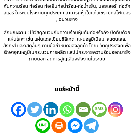
กันความร้อน ท่อร้อน ท่อเย็นท่อน้ำร้อน-ท่อน้ำเย็น, บอยเลอร์, ท่อดัก
ส์แอร์ ในระบบโรงงานทุกประเภท สามารถหุ้มใยแก้วเซรามิกส์ไฟเบอร์
, ฉนวนยาง
ลักษณะงาน : ใช้วัสดุฉนวนกันความร้อนหุ้มทับท่อหรือถัง ปิดทับด้วย
แผ่นโลหะ เช่น แผ่นแดลเซี่ยมซิลิเกต, แผ่นอลูมิเนียม, สแตนเลส,
สังกะสี และวัสดุอื่นๆ ตามข้อกำหนดของลูกค้า โดยมีวัตถุประสงค์เพื่อ
รักษาอุณหภูมิในกระบวนการผลิต และไม่กระจายความร้อนออกมายัง
ภายนอก ลดการสูญเสียพลังงานในระบบ
แชร์หน้านี้