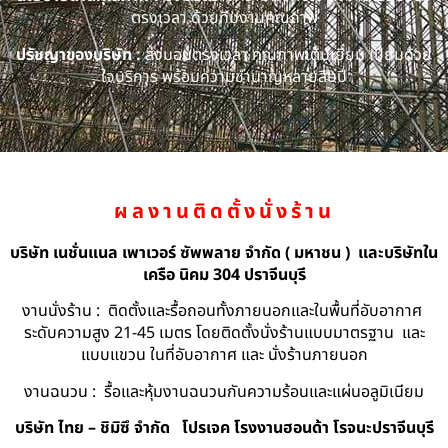
ตรงเวลา ด้วยทีมงานคุณภาพ
ปรัชญาของบริษัท :
ส่งมอบตรงเวลา คุณภาพเต็มเยี่ยม เปี่ยมด้วย
ใจบริการ พร้อมความชำนาญหลายสิบปี
ผลงานติดตั้งนั่งร้าน
บริษัท เนชั่นแนล เพาเวอร์ ซัพพลาย จำกัด ( มหาชน ) และบริษัทใน
เครือ นิคม 304 ปราจีนบุรี
งานนั่งร้าน : ติดตั้งและรื้อถอนทั้งภายนอกและในพื้นที่อับอากาศ
ระดับความสูง 21-45 เมตร โดยติดตั้งนั่งร้านแบบมาตรฐาน และ
แบบแขวน ในที่อับอากาศ และ นั่งร้านภายนอก
งานฉนวน : รื้อและหุ้มงานฉนวนกันความร้อนและแผ่นอลูมิเนียม
บริษัท ไทย – ชิมิซึ จำกัด
โปรเจค โรงงานฮอนด้า โรจนะปราจีนบุรี