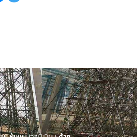
นวน หุ้มแผ่นอลูมิเนียม
ด้วย