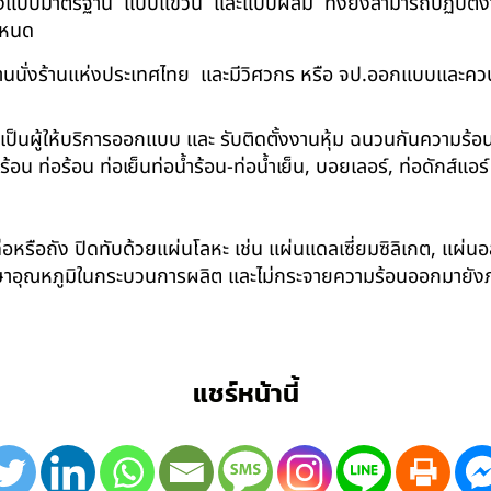
ด้ทั้งแบบมาตรฐาน แบบแขวน และแบบผสม ทั้งยังสามารถปฏิบัติงานใ
กำหนด
นนั่งร้านแห่งประเทศไทย และมีวิศวกร หรือ จป.ออกแบบและคว
าเป็นผู้ให้บริการออกแบบ และ รับติดตั้งงานหุ้ม ฉนวนกันความ
 ท่อร้อน ท่อเย็นท่อน้ำร้อน-ท่อน้ำเย็น, บอยเลอร์, ท่อดักส์แอ
อหรือถัง ปิดทับด้วยแผ่นโลหะ เช่น แผ่นแดลเซี่ยมซิลิเกต, แผ่นอล
รักษาอุณหภูมิในกระบวนการผลิต และไม่กระจายความร้อนออกมาย
แชร์หน้านี้