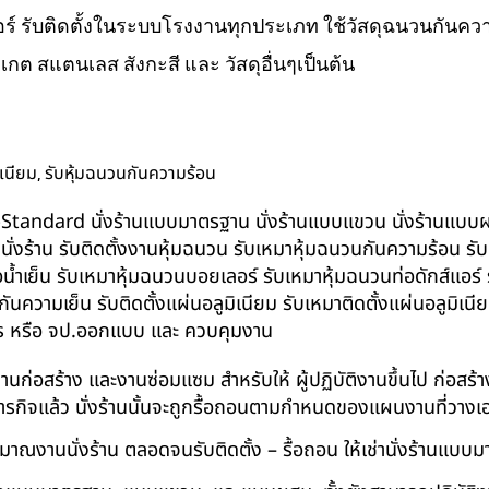
ส์แอร์ รับติดตั้งในระบบโรงงานทุกประเภท ใช้วัสดุฉนวนกันความ
ิเกต สแตนเลส สังกะสี และ วัสดุอื่นๆเป็นต้น
,
ิเนียม
รับหุ้มฉนวนกันความร้อน
น BS-Standard นั่งร้านแบบมาตรฐาน นั่งร้านแบบแขวน นั่งร้านแบบผสม 
บนั่งร้าน รับติดตั้งงานหุ้มฉนวน รับเหมาหุ้มฉนวนกันความร้อน ร
อน้ำเย็น รับเหมาหุ้มฉนวนบอยเลอร์ รับเหมาหุ้มฉนวนท่อดักส์แอร
ความเย็น รับติดตั้งแผ่นอลูมิเนียม รับเหมาติดตั้งแผ่นอลูมิเ
กร หรือ จป.ออกแบบ และ ควบคุมงาน
ในงานก่อสร้าง และงานซ่อมแซม สำหรับให้ ผู้ปฏิบัติงานขึ้นไป ก่อส
ภารกิจแล้ว นั่งร้านนั้นจะถูกรื้อถอนตามกำหนดของแผนงานที่วางเ
าณงานนั่งร้าน ตลอดจนรับติดตั้ง – รื้อถอน ให้เช่านั่งร้านแ