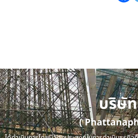
บริษั
( Phattanap
ได้ดำเนินการโดยมีวัตถุประสงค์ในการดำเนินธุรกิจคือ