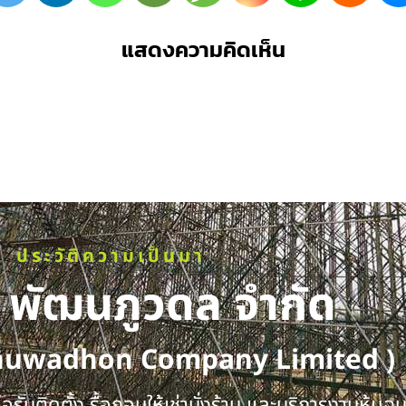
แสดงความคิดเห็น
ประวัติความเป็นมา
ท พัฒนภูวดล จำกัด
huwadhon Company Limited )
รับติดตั้ง รื้อถอนให้เช่านั่งร้าน และบริการงานหุ้มฉ