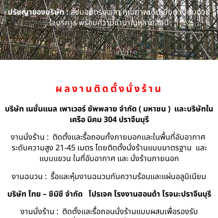
ปรัชญาของบริษัท :
ส่งมอบตรงเวลา คุณภาพเต็มเยี่ยม เปี่ยมด้วย
ใจบริการ พร้อมความชำนาญหลายสิบปี
ผลงานติดตั้งนั่งร้าน
บริษัท เนชั่นแนล เพาเวอร์ ซัพพลาย จำกัด ( มหาชน ) และบริษัทใน
เครือ นิคม 304 ปราจีนบุรี
งานนั่งร้าน : ติดตั้งและรื้อถอนทั้งภายนอกและในพื้นที่อับอากาศ
ระดับความสูง 21-45 เมตร โดยติดตั้งนั่งร้านแบบมาตรฐาน และ
แบบแขวน ในที่อับอากาศ และ นั่งร้านภายนอก
งานฉนวน : รื้อและหุ้มงานฉนวนกันความร้อนและแผ่นอลูมิเนียม
บริษัท ไทย – ชิมิซึ จำกัด
โปรเจค โรงงานฮอนด้า โรจนะปราจีนบุรี
งานนั่งร้าน : ติดตั้งและรื้อถอนนั่งร้านแบบผสมเพื่อรองรับ