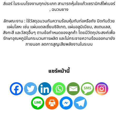
ส์แอร์ ในระบบโรงงานทุกประเภท สามารถหุ้มใยแก้วเซรามิกส์ไฟเบอร์
, ฉนวนยาง
ลักษณะงาน : ใช้วัสดุฉนวนกันความร้อนหุ้มทับท่อหรือถัง ปิดทับด้วย
แผ่นโลหะ เช่น แผ่นแดลเซี่ยมซิลิเกต, แผ่นอลูมิเนียม, สแตนเลส,
สังกะสี และวัสดุอื่นๆ ตามข้อกำหนดของลูกค้า โดยมีวัตถุประสงค์เพื่อ
รักษาอุณหภูมิในกระบวนการผลิต และไม่กระจายความร้อนออกมายัง
ภายนอก ลดการสูญเสียพลังงานในระบบ
แชร์หน้านี้