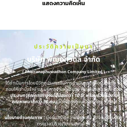
แสดงความคิดเห็น
ประวัติความเป็นมา
บริษัท พัฒนภูวดล จำกัด
( Phattanaphuwadhon Company Limited )
ได้ดำเนินการโดยมีวัตถุประสงค์ในการดำเนินธุรกิจคือรับติดตั้ง รื้อ
ถอนให้เช่านั่งร้าน และบริการงานหุ้มฉนวน หุ้มแผ่นอลูมิเนียม
ด้วย
ประสบการณ์การทำงานไม่น้อยกว่า 10 ปี พร้อมด้วยทีมงาน
คุณภาพมากกว่า 50 คน
(โดยมีแรงงานเป็นคนไทย 99 %)
นโยบายด้านคุณภาพ :
มุ่งมั่นสร้างความพึงพอใจ ส่งงานเรียบร้อย
ตรงเวลา ด้วยทีมงานคุณภาพ