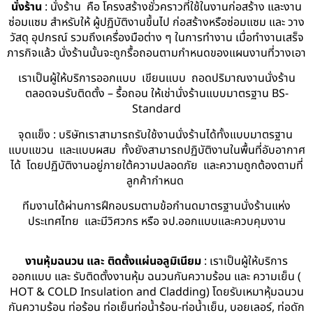
นั่งร้าน
: นั่งร้าน คือ โครงสร้างชั่วคราวที่ใช้ในงานก่อสร้าง และงาน
ซ่อมแซม สำหรับให้ ผู้ปฏิบัติงานขึ้นไป ก่อสร้างหรือซ่อมแซม และ วาง
วัสดุ อุปกรณ์ รวมถึงเครื่องมือต่าง ๆ ในการทำงาน เมื่อทำงานเสร็จ
ภารกิจแล้ว นั่งร้านนั้นจะถูกรื้อถอนตามกำหนดของแผนงานที่วางเอา
เราเป็นผู้ให้บริการออกแบบ เขียนแบบ ถอดปริมาณงานนั่งร้าน
ตลอดจนรับติดตั้ง – รื้อถอน ให้เช่านั่งร้านแบบมาตรฐาน BS-
Standard
จุดแข็ง : บริษัทเราสามารถรับใช้งานนั่งร้านได้ทั้งแบบมาตรฐาน
แบบแขวน และแบบผสม ทั้งยังสามารถปฏิบัติงานในพื้นที่อับอากาศ
ได้ โดยปฏิบัติงานอยู่ภายใต้ความปลอดภัย และความถูกต้องตามที่
ลูกค้ากำหนด
ทีมงานได้ผ่านการฝึกอบรมตามข้อกำนดมาตรฐานนั่งร้านแห่ง
ประเทศไทย และมีวิศวกร หรือ จป.ออกแบบและควบคุมงาน
งานหุ้มฉนวน และ ติดตั้งแผ่นอลูมิเนียม
: เราเป็นผู้ให้บริการ
ออกแบบ และ รับติดตั้งงานหุ้ม ฉนวนกันความร้อน และ ความเย็น (
HOT & COLD Insulation and Cladding) โดยรับเหมาหุ้มฉนวน
กันความร้อน ท่อร้อน ท่อเย็นท่อน้ำร้อน-ท่อน้ำเย็น, บอยเลอร์, ท่อดัก