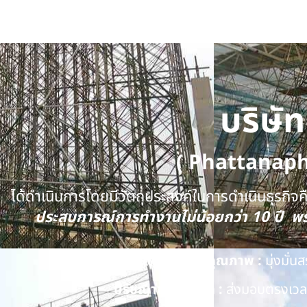
บริษั
( Phattanap
ได้ดำเนินการโดยมีวัตถุประสงค์ในการดำเนินธุรกิจคือ
ประสบการณ์การทำงานไม่น้อยกว่า 10 ปี 
นโยบายด้านคุณภาพ :
มุ่งมั่
ปรัชญาของบริษัท :
ส่งมอบตรงเวลา