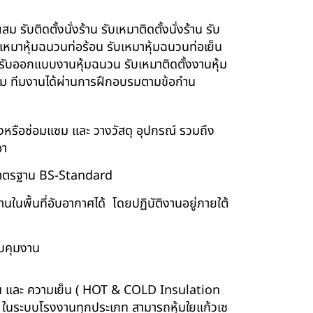
รับติดตั้งนั่งร้าน รับเหมาติดตั้งนั่งร้าน รับ
ับเหมาหุ้มฉนวนท่อร้อน รับเหมาหุ้มฉนวนท่อเย็น
์ รับออกแบบงานหุ้มฉนวน รับเหมาติดตั้งงานหุ้ม
นียม ทีมงานได้ผ่านการฝึกอบรมตามข้อกำน
ร้างหรือซ่อมแซม และ วางวัสดุ อุปกรณ์ รวมถึง
อา
บบมาตรฐาน BS-Standard
นพื้นที่อับอากาศได้ โดยปฏิบัติงานอยู่ภายใต้
บคุมงาน
ร้อน และ ความเย็น ( HOT & COLD Insulation
ร์ ในระบบโรงงานทุกประเภท สามารถหุ้มใยแก้วเซ