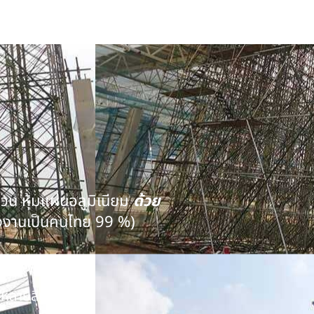
นวน หุ้มแผ่นอลูมิเนียม
ด้วย
งงานเป็นคนไทย 99 %)
คุณภาพ
หลายสิบปี