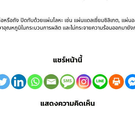
อหรือถัง ปิดทับด้วยแผ่นโลหะ เช่น แผ่นแดลเซี่ยมซิลิเกต, แผ่นอล
รักษาอุณหภูมิในกระบวนการผลิต และไม่กระจายความร้อนออกมาย
แชร์หน้านี้
แสดงความคิดเห็น