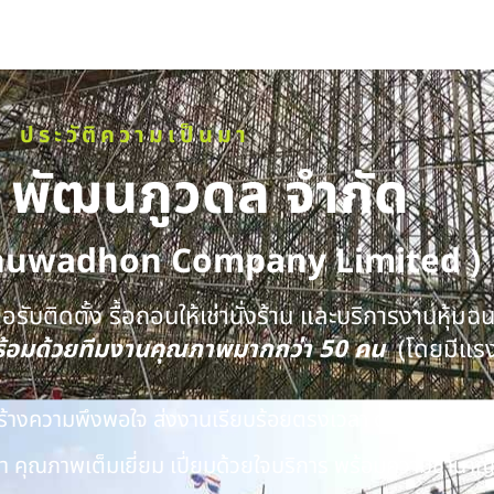
ประวัติความเป็นมา
ท พัฒนภูวดล จำกัด
huwadhon Company Limited )
รับติดตั้ง รื้อถอนให้เช่านั่งร้าน และบริการงานหุ้มฉ
พร้อมด้วยทีมงานคุณภาพมากกว่า 50 คน
(โดยมีแร
นสร้างความพึงพอใจ ส่งงานเรียบร้อยตรงเวลา ด้วยทีมงาน
 คุณภาพเต็มเยี่ยม เปี่ยมด้วยใจบริการ พร้อมความชำนาญ