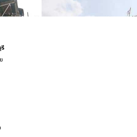
รี
ดย
ล