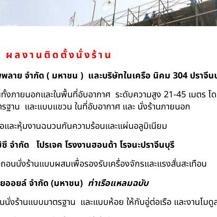
ผลงานติดตั้งนั่งร้าน
ัพพลาย จำกัด ( มหาชน ) และบริษัทในเครือ นิคม 304 ปราจีนบุ
ถอนทั้งภายนอกและในพื้นที่อับอากาศ ระดับความสูง 21-45 เมตร โ
มาตรฐาน และแบบแขวน ในที่อับอากาศ และ นั่งร้านภายนอก
้อและหุ้มงานฉนวนกันความร้อนและแผ่นอลูมิเนียม
ิซึ จำกัด
โปรเจค โรงงานฮอนด้า โรจนะปราจีนบุรี
ื้อถอนนั่งร้านแบบผสมเพื่อรองรับเครื่องจักรและแรงสั่นสะเทือน
ทยออยล์ จํากัด (มหาชน)
ท่าเรือแหลมฉบับ
อถอนนั่งร้านแบบมาตรฐาน และแบบห้อย ให้กับอู่ต่อเรือ และงานโมดู