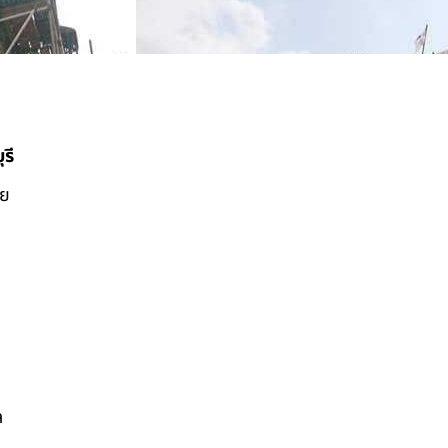
รี
ดย
ล