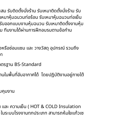
รับติดตั้งนั่งร้าน รับเหมาติดตั้งนั่งร้าน รับ
ับเหมาหุ้มฉนวนท่อร้อน รับเหมาหุ้มฉนวนท่อเย็น
์ รับออกแบบงานหุ้มฉนวน รับเหมาติดตั้งงานหุ้ม
นียม ทีมงานได้ผ่านการฝึกอบรมตามข้อกำน
ร้างหรือซ่อมแซม และ วางวัสดุ อุปกรณ์ รวมถึง
อา
บบมาตรฐาน BS-Standard
นพื้นที่อับอากาศได้ โดยปฏิบัติงานอยู่ภายใต้
บคุมงาน
ร้อน และ ความเย็น ( HOT & COLD Insulation
ร์ ในระบบโรงงานทุกประเภท สามารถหุ้มใยแก้วเซ