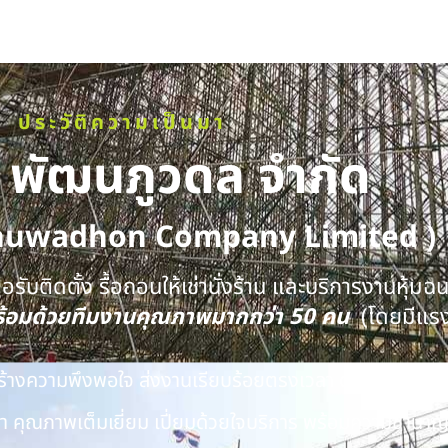
ประวัติความเป็นมา
ท พัฒนภูวดล จำกัด
huwadhon Company Limited )
รับติดตั้ง รื้อถอนให้เช่านั่งร้าน และบริการงานหุ้มฉ
พร้อมด้วยทีมงานคุณภาพมากกว่า 50 คน
(โดยมีแร
นสร้างความพึงพอใจ ส่งงานเรียบร้อยตรงเวลา ด้วยทีมงาน
 คุณภาพเต็มเยี่ยม เปี่ยมด้วยใจบริการ พร้อมความชำนาญ