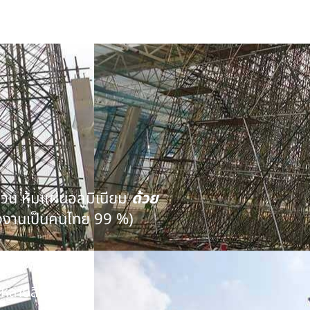
นวน หุ้มแผ่นอลูมิเนียม
ด้วย
งงานเป็นคนไทย 99 %)
คุณภาพ
หลายสิบปี