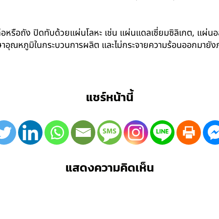
อหรือถัง ปิดทับด้วยแผ่นโลหะ เช่น แผ่นแดลเซี่ยมซิลิเกต, แผ่นอล
รักษาอุณหภูมิในกระบวนการผลิต และไม่กระจายความร้อนออกมาย
แชร์หน้านี้
แสดงความคิดเห็น