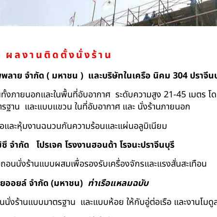
ผลงานติดตั้งนั่งร้าน
ัพพลาย จำกัด ( มหาชน ) และบริษัทในเครือ นิคม 304 ปราจีนบุ
ถอนทั้งภายนอกและในพื้นที่อับอากาศ ระดับความสูง 21-45 เมตร โ
มาตรฐาน และแบบแขวน ในที่อับอากาศ และ นั่งร้านภายนอก
้อและหุ้มงานฉนวนกันความร้อนและแผ่นอลูมิเนียม
ิซึ จำกัด
โปรเจค โรงงานฮอนด้า โรจนะปราจีนบุรี
ื้อถอนนั่งร้านแบบผสมเพื่อรองรับเครื่องจักรและแรงสั่นสะเทือน
ทยออยล์ จํากัด (มหาชน)
ท่าเรือแหลมฉบับ
อถอนนั่งร้านแบบมาตรฐาน และแบบห้อย ให้กับอู่ต่อเรือ และงานโมดู