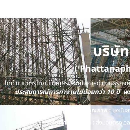
บริษั
( Phattanap
ได้ดำเนินการโดยมีวัตถุประสงค์ในการดำเนินธุรกิจคือ
ประสบการณ์การทำงานไม่น้อยกว่า 10 ปี 
นโยบายด้านคุณภาพ :
มุ่งมั่
ปรัชญาของบริษัท :
ส่งมอบตรงเวลา