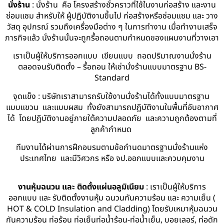
นั่งร้าน
: นั่งร้าน คือ โครงสร้างชั่วคราวที่ใช้ในงานก่อสร้าง และงาน
ซ่อมแซม สำหรับให้ ผู้ปฏิบัติงานขึ้นไป ก่อสร้างหรือซ่อมแซม และ วาง
วัสดุ อุปกรณ์ รวมถึงเครื่องมือต่าง ๆ ในการทำงาน เมื่อทำงานเสร็จ
ภารกิจแล้ว นั่งร้านนั้นจะถูกรื้อถอนตามกำหนดของแผนงานที่วางเอา
เราเป็นผู้ให้บริการออกแบบ เขียนแบบ ถอดปริมาณงานนั่งร้าน
ตลอดจนรับติดตั้ง – รื้อถอน ให้เช่านั่งร้านแบบมาตรฐาน BS-
Standard
จุดแข็ง : บริษัทเราสามารถรับใช้งานนั่งร้านได้ทั้งแบบมาตรฐาน
แบบแขวน และแบบผสม ทั้งยังสามารถปฏิบัติงานในพื้นที่อับอากาศ
ได้ โดยปฏิบัติงานอยู่ภายใต้ความปลอดภัย และความถูกต้องตามที่
ลูกค้ากำหนด
ทีมงานได้ผ่านการฝึกอบรมตามข้อกำนดมาตรฐานนั่งร้านแห่ง
ประเทศไทย และมีวิศวกร หรือ จป.ออกแบบและควบคุมงาน
งานหุ้มฉนวน และ ติดตั้งแผ่นอลูมิเนียม
: เราเป็นผู้ให้บริการ
ออกแบบ และ รับติดตั้งงานหุ้ม ฉนวนกันความร้อน และ ความเย็น (
HOT & COLD Insulation and Cladding) โดยรับเหมาหุ้มฉนวน
กันความร้อน ท่อร้อน ท่อเย็นท่อน้ำร้อน-ท่อน้ำเย็น, บอยเลอร์, ท่อดัก