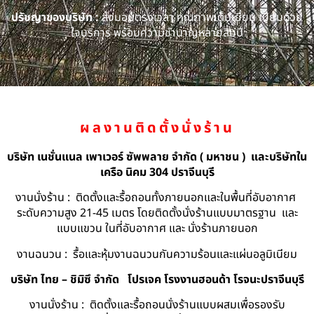
ปรัชญาของบริษัท :
ส่งมอบตรงเวลา คุณภาพเต็มเยี่ยม เปี่ยมด้วย
ใจบริการ พร้อมความชำนาญหลายสิบปี
ผลงานติดตั้งนั่งร้าน
บริษัท เนชั่นแนล เพาเวอร์ ซัพพลาย จำกัด ( มหาชน ) และบริษัทใน
เครือ นิคม 304 ปราจีนบุรี
งานนั่งร้าน : ติดตั้งและรื้อถอนทั้งภายนอกและในพื้นที่อับอากาศ
ระดับความสูง 21-45 เมตร โดยติดตั้งนั่งร้านแบบมาตรฐาน และ
แบบแขวน ในที่อับอากาศ และ นั่งร้านภายนอก
งานฉนวน : รื้อและหุ้มงานฉนวนกันความร้อนและแผ่นอลูมิเนียม
บริษัท ไทย – ชิมิซึ จำกัด
โปรเจค โรงงานฮอนด้า โรจนะปราจีนบุรี
งานนั่งร้าน : ติดตั้งและรื้อถอนนั่งร้านแบบผสมเพื่อรองรับ