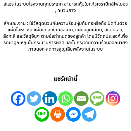
ส์แอร์ ในระบบโรงงานทุกประเภท สามารถหุ้มใยแก้วเซรามิกส์ไฟเบอร์
, ฉนวนยาง
ลักษณะงาน : ใช้วัสดุฉนวนกันความร้อนหุ้มทับท่อหรือถัง ปิดทับด้วย
แผ่นโลหะ เช่น แผ่นแดลเซี่ยมซิลิเกต, แผ่นอลูมิเนียม, สแตนเลส,
สังกะสี และวัสดุอื่นๆ ตามข้อกำหนดของลูกค้า โดยมีวัตถุประสงค์เพื่อ
รักษาอุณหภูมิในกระบวนการผลิต และไม่กระจายความร้อนออกมายัง
ภายนอก ลดการสูญเสียพลังงานในระบบ
แชร์หน้านี้