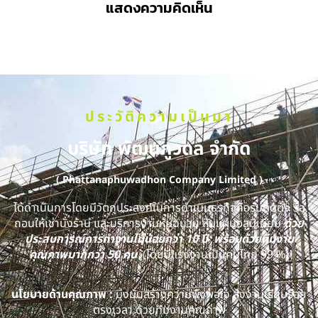
แสดงความคิดเห็น
ประวัติความเป็นมา
บริษัท พัฒนภูวดล จำกัด
( Phattanaphuwadhon Company Limited )
ได้ดำเนินการโดยมีวัตถุประสงค์ในการดำเนินธุรกิจคือรับติดตั้ง รื้อ
ถอนให้เช่านั่งร้าน และบริการงานหุ้มฉนวน หุ้มแผ่นอลูมิเนียม
ด้วย
ประสบการณ์การทำงานไม่น้อยกว่า 10 ปี พร้อมด้วยทีมงาน
คุณภาพมากกว่า 50 คน
(โดยมีแรงงานเป็นคนไทย 99 %)
นโยบายด้านคุณภาพ :
มุ่งมั่นสร้างความพึงพอใจ ส่งงานเรียบร้อย
ตรงเวลา ด้วยทีมงานคุณภาพ