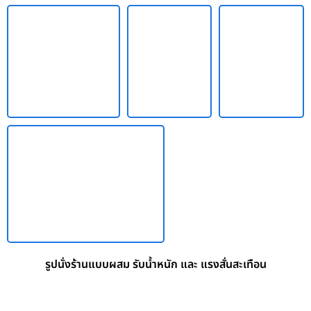
รูปนั่งร้านแบบผสม รับน้ำหนัก และ แรงสั่นสะเทือน