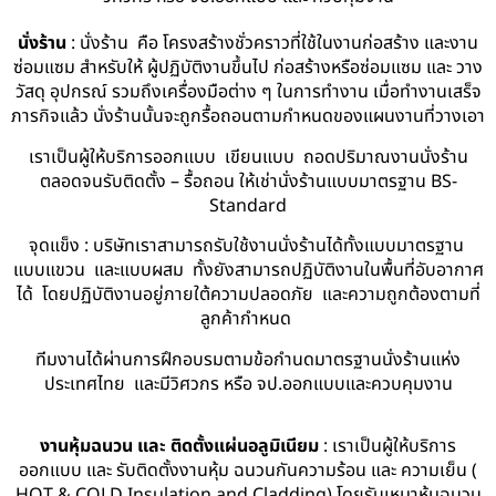
นั่งร้าน
: นั่งร้าน คือ โครงสร้างชั่วคราวที่ใช้ในงานก่อสร้าง และงาน
ซ่อมแซม สำหรับให้ ผู้ปฏิบัติงานขึ้นไป ก่อสร้างหรือซ่อมแซม และ วาง
วัสดุ อุปกรณ์ รวมถึงเครื่องมือต่าง ๆ ในการทำงาน เมื่อทำงานเสร็จ
ภารกิจแล้ว นั่งร้านนั้นจะถูกรื้อถอนตามกำหนดของแผนงานที่วางเอา
เราเป็นผู้ให้บริการออกแบบ เขียนแบบ ถอดปริมาณงานนั่งร้าน
ตลอดจนรับติดตั้ง – รื้อถอน ให้เช่านั่งร้านแบบมาตรฐาน BS-
Standard
จุดแข็ง : บริษัทเราสามารถรับใช้งานนั่งร้านได้ทั้งแบบมาตรฐาน
แบบแขวน และแบบผสม ทั้งยังสามารถปฏิบัติงานในพื้นที่อับอากาศ
ได้ โดยปฏิบัติงานอยู่ภายใต้ความปลอดภัย และความถูกต้องตามที่
ลูกค้ากำหนด
ทีมงานได้ผ่านการฝึกอบรมตามข้อกำนดมาตรฐานนั่งร้านแห่ง
ประเทศไทย และมีวิศวกร หรือ จป.ออกแบบและควบคุมงาน
งานหุ้มฉนวน และ ติดตั้งแผ่นอลูมิเนียม
: เราเป็นผู้ให้บริการ
ออกแบบ และ รับติดตั้งงานหุ้ม ฉนวนกันความร้อน และ ความเย็น (
HOT & COLD Insulation and Cladding) โดยรับเหมาหุ้มฉนวน