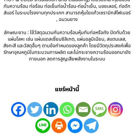
กันความร้อน ท่อร้อน ท่อเย็นท่อน้ำร้อน-ท่อน้ำเย็น, บอยเลอร์, ท่อดัก
ส์แอร์ ในระบบโรงงานทุกประเภท สามารถหุ้มใยแก้วเซรามิกส์ไฟเบอร์
, ฉนวนยาง
ลักษณะงาน : ใช้วัสดุฉนวนกันความร้อนหุ้มทับท่อหรือถัง ปิดทับด้วย
แผ่นโลหะ เช่น แผ่นแดลเซี่ยมซิลิเกต, แผ่นอลูมิเนียม, สแตนเลส,
สังกะสี และวัสดุอื่นๆ ตามข้อกำหนดของลูกค้า โดยมีวัตถุประสงค์เพื่อ
รักษาอุณหภูมิในกระบวนการผลิต และไม่กระจายความร้อนออกมายัง
ภายนอก ลดการสูญเสียพลังงานในระบบ
แชร์หน้านี้