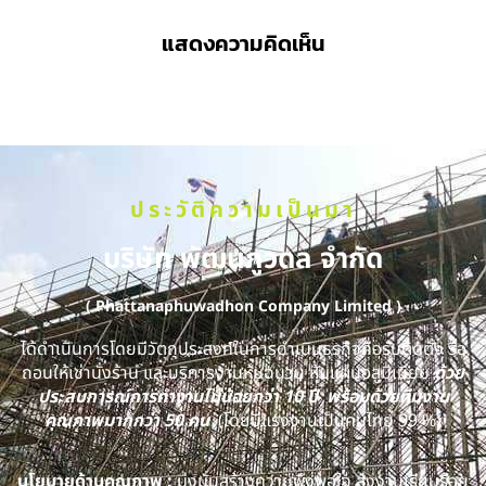
แสดงความคิดเห็น
ประวัติความเป็นมา
บริษัท พัฒนภูวดล จำกัด
( Phattanaphuwadhon Company Limited )
ได้ดำเนินการโดยมีวัตถุประสงค์ในการดำเนินธุรกิจคือรับติดตั้ง รื้อ
ถอนให้เช่านั่งร้าน และบริการงานหุ้มฉนวน หุ้มแผ่นอลูมิเนียม
ด้วย
ประสบการณ์การทำงานไม่น้อยกว่า 10 ปี พร้อมด้วยทีมงาน
คุณภาพมากกว่า 50 คน
(โดยมีแรงงานเป็นคนไทย 99 %)
นโยบายด้านคุณภาพ :
มุ่งมั่นสร้างความพึงพอใจ ส่งงานเรียบร้อย