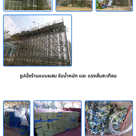
รูปนั่งร้านแบบผสม รับน้ำหนัก และ แรงสั่นสะเทือน