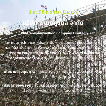
ประวัติความเป็นมา
บริษัท พัฒนภูวดล จำกัด
( Phattanaphuwadhon Company Limited )
ได้ดำเนินการโดยมีวัตถุประสงค์ในการดำเนินธุรกิจคือรับติดตั้ง รื้อ
ถอนให้เช่านั่งร้าน และบริการงานหุ้มฉนวน หุ้มแผ่นอลูมิเนียม
ด้วย
ประสบการณ์การทำงานไม่น้อยกว่า 10 ปี พร้อมด้วยทีมงาน
คุณภาพมากกว่า 50 คน
(โดยมีแรงงานเป็นคนไทย 99 %)
นโยบายด้านคุณภาพ :
มุ่งมั่นสร้างความพึงพอใจ ส่งงานเรียบร้อย
ตรงเวลา ด้วยทีมงานคุณภาพ
ปรัชญาของบริษัท :
ส่งมอบตรงเวลา คุณภาพเต็มเยี่ยม เปี่ยมด้วย
ใจบริการ พร้อมความชำนาญหลายสิบปี