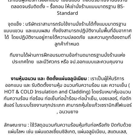
ตลอดจนรับติดตั้ง – รื้อถอน ให้เช่านั่งร้านแบบมาตรฐาน BS-
Standard
จุดแข็ง : บริษัทเราสามารถรับใช้งานนั่งร้านได้ทั้งแบบมาตรฐาน
แบบแขวน และแบบผสม ทั้งยังสามารถปฏิบัติงานในพื้นที่อับอากาศ
ได้ โดยปฏิบัติงานอยู่ภายใต้ความปลอดภัย และความถูกต้องตามที่
ลูกค้ากำหนด
ทีมงานได้ผ่านการฝึกอบรมตามข้อกำนดมาตรฐานนั่งร้านแห่ง
ประเทศไทย และมีวิศวกร หรือ จป.ออกแบบและควบคุมงาน
งานหุ้มฉนวน และ ติดตั้งแผ่นอลูมิเนียม
: เราเป็นผู้ให้บริการ
ออกแบบ และ รับติดตั้งงานหุ้ม ฉนวนกันความร้อน และ ความเย็น (
HOT & COLD Insulation and Cladding) โดยรับเหมาหุ้มฉนวน
กันความร้อน ท่อร้อน ท่อเย็นท่อน้ำร้อน-ท่อน้ำเย็น, บอยเลอร์, ท่อดัก
ส์แอร์ ในระบบโรงงานทุกประเภท สามารถหุ้มใยแก้วเซรามิกส์ไฟเบอร์
, ฉนวนยาง
ลักษณะงาน : ใช้วัสดุฉนวนกันความร้อนหุ้มทับท่อหรือถัง ปิดทับด้วย
แผ่นโลหะ เช่น แผ่นแดลเซี่ยมซิลิเกต, แผ่นอลูมิเนียม, สแตนเลส,