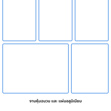
งานหุ้มฉนวน และ แผ่นอลูมิเนียม