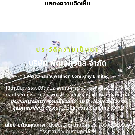
แสดงความคิดเห็น
ประวัติความเป็นมา
บริษัท พัฒนภูวดล จำกัด
( Phattanaphuwadhon Company Limited )
ได้ดำเนินการโดยมีวัตถุประสงค์ในการดำเนินธุรกิจคือรับติดตั้ง รื้อ
ถอนให้เช่านั่งร้าน และบริการงานหุ้มฉนวน หุ้มแผ่นอลูมิเนียม
ด้วย
ประสบการณ์การทำงานไม่น้อยกว่า 10 ปี พร้อมด้วยทีมงาน
คุณภาพมากกว่า 50 คน
(โดยมีแรงงานเป็นคนไทย 99 %)
นโยบายด้านคุณภาพ :
มุ่งมั่นสร้างความพึงพอใจ ส่งงานเรียบร้อย
ตรงเวลา ด้วยทีมงานคุณภาพ