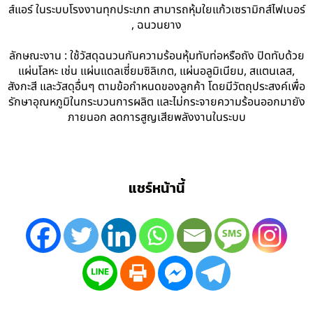
ส์แอร์ ในระบบโรงงานทุกประเภท สามารถหุ้มใยแก้วเซรามิกส์ไฟเบอร์
, ฉนวนยาง
ลักษณะงาน : ใช้วัสดุฉนวนกันความร้อนหุ้มทับท่อหรือถัง ปิดทับด้วย
แผ่นโลหะ เช่น แผ่นแดลเซี่ยมซิลิเกต, แผ่นอลูมิเนียม, สแตนเลส,
สังกะสี และวัสดุอื่นๆ ตามข้อกำหนดของลูกค้า โดยมีวัตถุประสงค์เพื่อ
รักษาอุณหภูมิในกระบวนการผลิต และไม่กระจายความร้อนออกมายัง
ภายนอก ลดการสูญเสียพลังงานในระบบ
แชร์หน้านี้