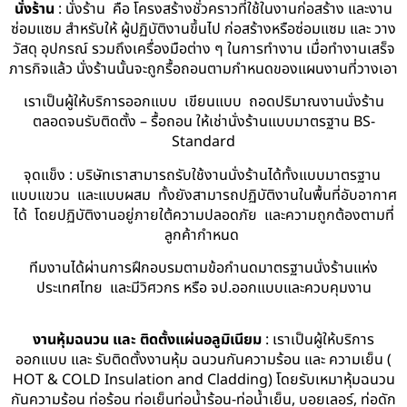
นั่งร้าน
: นั่งร้าน คือ โครงสร้างชั่วคราวที่ใช้ในงานก่อสร้าง และงาน
ซ่อมแซม สำหรับให้ ผู้ปฏิบัติงานขึ้นไป ก่อสร้างหรือซ่อมแซม และ วาง
วัสดุ อุปกรณ์ รวมถึงเครื่องมือต่าง ๆ ในการทำงาน เมื่อทำงานเสร็จ
ภารกิจแล้ว นั่งร้านนั้นจะถูกรื้อถอนตามกำหนดของแผนงานที่วางเอา
เราเป็นผู้ให้บริการออกแบบ เขียนแบบ ถอดปริมาณงานนั่งร้าน
ตลอดจนรับติดตั้ง – รื้อถอน ให้เช่านั่งร้านแบบมาตรฐาน BS-
Standard
จุดแข็ง : บริษัทเราสามารถรับใช้งานนั่งร้านได้ทั้งแบบมาตรฐาน
แบบแขวน และแบบผสม ทั้งยังสามารถปฏิบัติงานในพื้นที่อับอากาศ
ได้ โดยปฏิบัติงานอยู่ภายใต้ความปลอดภัย และความถูกต้องตามที่
ลูกค้ากำหนด
ทีมงานได้ผ่านการฝึกอบรมตามข้อกำนดมาตรฐานนั่งร้านแห่ง
ประเทศไทย และมีวิศวกร หรือ จป.ออกแบบและควบคุมงาน
งานหุ้มฉนวน และ ติดตั้งแผ่นอลูมิเนียม
: เราเป็นผู้ให้บริการ
ออกแบบ และ รับติดตั้งงานหุ้ม ฉนวนกันความร้อน และ ความเย็น (
HOT & COLD Insulation and Cladding) โดยรับเหมาหุ้มฉนวน
กันความร้อน ท่อร้อน ท่อเย็นท่อน้ำร้อน-ท่อน้ำเย็น, บอยเลอร์, ท่อดัก