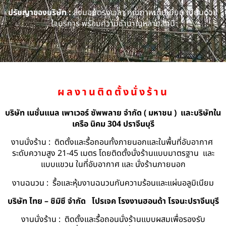
ปรัชญาของบริษัท :
ส่งมอบตรงเวลา คุณภาพเต็มเยี่ยม เปี่ยมด้วย
ใจบริการ พร้อมความชำนาญหลายสิบปี
ผลงานติดตั้งนั่งร้าน
บริษัท เนชั่นแนล เพาเวอร์ ซัพพลาย จำกัด ( มหาชน ) และบริษัทใน
เครือ นิคม 304 ปราจีนบุรี
งานนั่งร้าน : ติดตั้งและรื้อถอนทั้งภายนอกและในพื้นที่อับอากาศ
ระดับความสูง 21-45 เมตร โดยติดตั้งนั่งร้านแบบมาตรฐาน และ
แบบแขวน ในที่อับอากาศ และ นั่งร้านภายนอก
งานฉนวน : รื้อและหุ้มงานฉนวนกันความร้อนและแผ่นอลูมิเนียม
บริษัท ไทย – ชิมิซึ จำกัด
โปรเจค โรงงานฮอนด้า โรจนะปราจีนบุรี
งานนั่งร้าน : ติดตั้งและรื้อถอนนั่งร้านแบบผสมเพื่อรองรับ