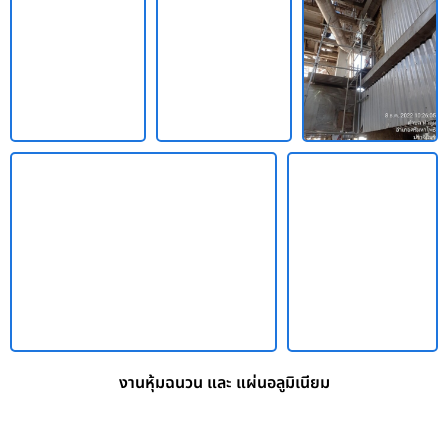
งานหุ้มฉนวน และ แผ่นอลูมิเนียม