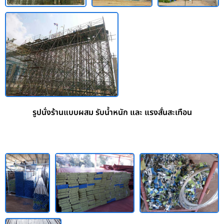
รูปนั่งร้านแบบผสม รับน้ำหนัก และ แรงสั่นสะเทือน