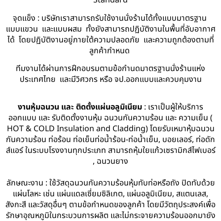
Standard
จุดแข็ง : บริษัทเราสามารถรับใช้งานนั่งร้านได้ทั้งแบบมาตรฐาน
แบบแขวน และแบบผสม ทั้งยังสามารถปฏิบัติงานในพื้นที่อับอากาศ
ได้ โดยปฏิบัติงานอยู่ภายใต้ความปลอดภัย และความถูกต้องตามที่
ลูกค้ากำหนด
ทีมงานได้ผ่านการฝึกอบรมตามข้อกำนดมาตรฐานนั่งร้านแห่ง
ประเทศไทย และมีวิศวกร หรือ จป.ออกแบบและควบคุมงาน
งานหุ้มฉนวน และ ติดตั้งแผ่นอลูมิเนียม
: เราเป็นผู้ให้บริการ
ออกแบบ และ รับติดตั้งงานหุ้ม ฉนวนกันความร้อน และ ความเย็น (
HOT & COLD Insulation and Cladding) โดยรับเหมาหุ้มฉนวน
กันความร้อน ท่อร้อน ท่อเย็นท่อน้ำร้อน-ท่อน้ำเย็น, บอยเลอร์, ท่อดัก
ส์แอร์ ในระบบโรงงานทุกประเภท สามารถหุ้มใยแก้วเซรามิกส์ไฟเบอร์
, ฉนวนยาง
ลักษณะงาน : ใช้วัสดุฉนวนกันความร้อนหุ้มทับท่อหรือถัง ปิดทับด้วย
แผ่นโลหะ เช่น แผ่นแดลเซี่ยมซิลิเกต, แผ่นอลูมิเนียม, สแตนเลส,
สังกะสี และวัสดุอื่นๆ ตามข้อกำหนดของลูกค้า โดยมีวัตถุประสงค์เพื่อ
รักษาอุณหภูมิในกระบวนการผลิต และไม่กระจายความร้อนออกมายัง