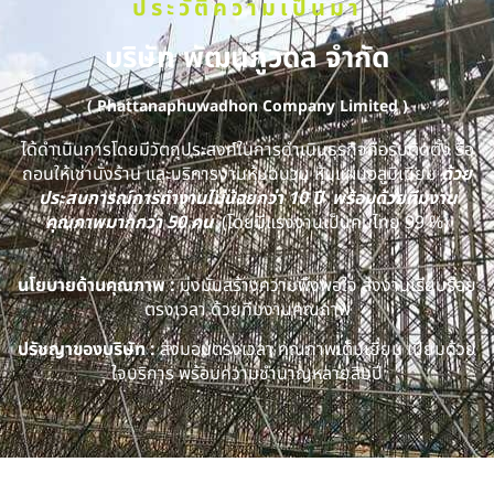
ประวัติความเป็นมา
บริษัท พัฒนภูวดล จำกัด
( Phattanaphuwadhon Company Limited )
ได้ดำเนินการโดยมีวัตถุประสงค์ในการดำเนินธุรกิจคือรับติดตั้ง รื้อ
ถอนให้เช่านั่งร้าน และบริการงานหุ้มฉนวน หุ้มแผ่นอลูมิเนียม
ด้วย
ประสบการณ์การทำงานไม่น้อยกว่า 10 ปี พร้อมด้วยทีมงาน
คุณภาพมากกว่า 50 คน
(โดยมีแรงงานเป็นคนไทย 99 %)
นโยบายด้านคุณภาพ :
มุ่งมั่นสร้างความพึงพอใจ ส่งงานเรียบร้อย
ตรงเวลา ด้วยทีมงานคุณภาพ
ปรัชญาของบริษัท :
ส่งมอบตรงเวลา คุณภาพเต็มเยี่ยม เปี่ยมด้วย
ใจบริการ พร้อมความชำนาญหลายสิบปี