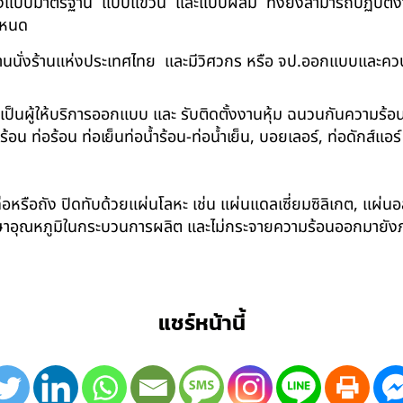
ด้ทั้งแบบมาตรฐาน แบบแขวน และแบบผสม ทั้งยังสามารถปฏิบัติงานใ
กำหนด
นนั่งร้านแห่งประเทศไทย และมีวิศวกร หรือ จป.ออกแบบและคว
าเป็นผู้ให้บริการออกแบบ และ รับติดตั้งงานหุ้ม ฉนวนกันความ
 ท่อร้อน ท่อเย็นท่อน้ำร้อน-ท่อน้ำเย็น, บอยเลอร์, ท่อดักส์แอ
อหรือถัง ปิดทับด้วยแผ่นโลหะ เช่น แผ่นแดลเซี่ยมซิลิเกต, แผ่นอล
รักษาอุณหภูมิในกระบวนการผลิต และไม่กระจายความร้อนออกมาย
แชร์หน้านี้