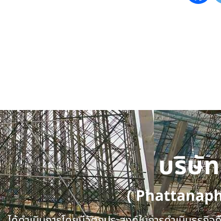
บริษั
( Phattanap
ได้ดำเนินการโดยมีวัตถุประสงค์ในการดำเนินธุรกิจคือ