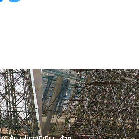
นวน หุ้มแผ่นอลูมิเนียม
ด้วย