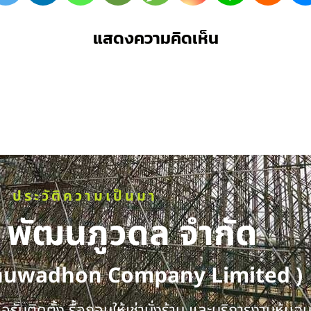
แสดงความคิดเห็น
ประวัติความเป็นมา
ท พัฒนภูวดล จำกัด
huwadhon Company Limited )
รับติดตั้ง รื้อถอนให้เช่านั่งร้าน และบริการงานหุ้มฉ