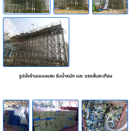
รูปนั่งร้านแบบผสม รับน้ำหนัก และ แรงสั่นสะเทือน