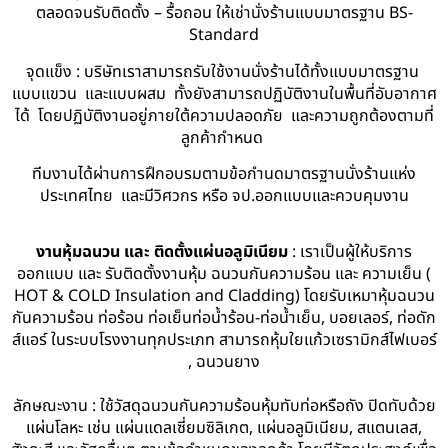
ตลอดจนรับติดตั้ง – รื้อถอน ให้เช่านั่งร้านแบบมาตรฐาน BS-
Standard
จุดแข็ง : บริษัทเราสามารถรับใช้งานนั่งร้านได้ทั้งแบบมาตรฐาน
แบบแขวน และแบบผสม ทั้งยังสามารถปฏิบัติงานในพื้นที่อับอากาศ
ได้ โดยปฏิบัติงานอยู่ภายใต้ความปลอดภัย และความถูกต้องตามที่
ลูกค้ากำหนด
ทีมงานได้ผ่านการฝึกอบรมตามข้อกำนดมาตรฐานนั่งร้านแห่ง
ประเทศไทย และมีวิศวกร หรือ จป.ออกแบบและควบคุมงาน
งานหุ้มฉนวน และ ติดตั้งแผ่นอลูมิเนียม
: เราเป็นผู้ให้บริการ
ออกแบบ และ รับติดตั้งงานหุ้ม ฉนวนกันความร้อน และ ความเย็น (
HOT & COLD Insulation and Cladding) โดยรับเหมาหุ้มฉนวน
กันความร้อน ท่อร้อน ท่อเย็นท่อน้ำร้อน-ท่อน้ำเย็น, บอยเลอร์, ท่อดัก
ส์แอร์ ในระบบโรงงานทุกประเภท สามารถหุ้มใยแก้วเซรามิกส์ไฟเบอร์
, ฉนวนยาง
ลักษณะงาน : ใช้วัสดุฉนวนกันความร้อนหุ้มทับท่อหรือถัง ปิดทับด้วย
แผ่นโลหะ เช่น แผ่นแดลเซี่ยมซิลิเกต, แผ่นอลูมิเนียม, สแตนเลส,