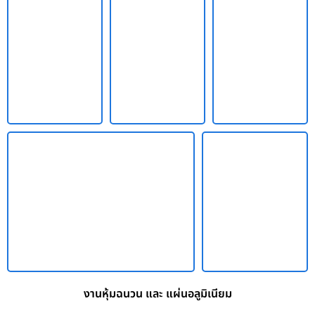
งานหุ้มฉนวน และ แผ่นอลูมิเนียม