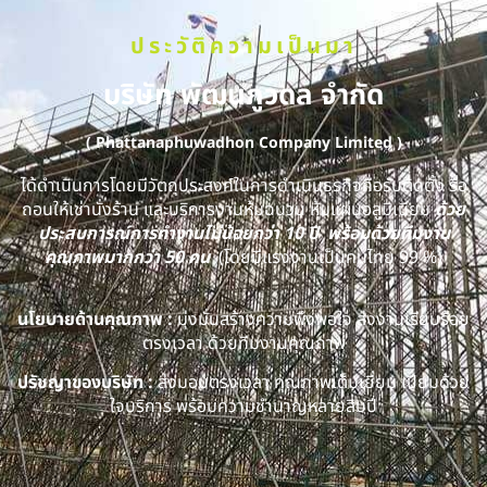
ประวัติความเป็นมา
บริษัท พัฒนภูวดล จำกัด
( Phattanaphuwadhon Company Limited )
ได้ดำเนินการโดยมีวัตถุประสงค์ในการดำเนินธุรกิจคือรับติดตั้ง รื้อ
ถอนให้เช่านั่งร้าน และบริการงานหุ้มฉนวน หุ้มแผ่นอลูมิเนียม
ด้วย
ประสบการณ์การทำงานไม่น้อยกว่า 10 ปี พร้อมด้วยทีมงาน
คุณภาพมากกว่า 50 คน
(โดยมีแรงงานเป็นคนไทย 99 %)
นโยบายด้านคุณภาพ :
มุ่งมั่นสร้างความพึงพอใจ ส่งงานเรียบร้อย
ตรงเวลา ด้วยทีมงานคุณภาพ
ปรัชญาของบริษัท :
ส่งมอบตรงเวลา คุณภาพเต็มเยี่ยม เปี่ยมด้วย
ใจบริการ พร้อมความชำนาญหลายสิบปี