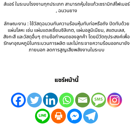
ส์แอร์ ในระบบโรงงานทุกประเภท สามารถหุ้มใยแก้วเซรามิกส์ไฟเบอร์
, ฉนวนยาง
ลักษณะงาน : ใช้วัสดุฉนวนกันความร้อนหุ้มทับท่อหรือถัง ปิดทับด้วย
แผ่นโลหะ เช่น แผ่นแดลเซี่ยมซิลิเกต, แผ่นอลูมิเนียม, สแตนเลส,
สังกะสี และวัสดุอื่นๆ ตามข้อกำหนดของลูกค้า โดยมีวัตถุประสงค์เพื่อ
รักษาอุณหภูมิในกระบวนการผลิต และไม่กระจายความร้อนออกมายัง
ภายนอก ลดการสูญเสียพลังงานในระบบ
แชร์หน้านี้