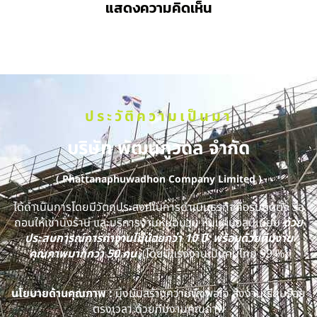
แสดงความคิดเห็น
ประวัติความเป็นมา
บริษัท พัฒนภูวดล จำกัด
( Phattanaphuwadhon Company Limited )
ได้ดำเนินการโดยมีวัตถุประสงค์ในการดำเนินธุรกิจคือรับติดตั้ง รื้อ
ถอนให้เช่านั่งร้าน และบริการงานหุ้มฉนวน หุ้มแผ่นอลูมิเนียม
ด้วย
ประสบการณ์การทำงานไม่น้อยกว่า 10 ปี พร้อมด้วยทีมงาน
คุณภาพมากกว่า 50 คน
(โดยมีแรงงานเป็นคนไทย 99 %)
นโยบายด้านคุณภาพ :
มุ่งมั่นสร้างความพึงพอใจ ส่งงานเรียบร้อย
ตรงเวลา ด้วยทีมงานคุณภาพ