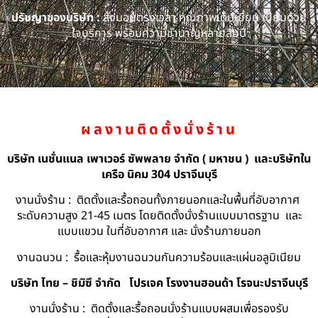
ปรัชญาของบริษัท :
ส่งมอบตรงเวลา คุณภาพเต็มเยี่ยม เปี่ยมด้วย
ใจบริการ พร้อมความชำนาญหลายสิบปี
ผลงานติดตั้งนั่งร้าน
บริษัท เนชั่นแนล เพาเวอร์ ซัพพลาย จำกัด ( มหาชน ) และบริษัทใน
เครือ นิคม 304 ปราจีนบุรี
งานนั่งร้าน : ติดตั้งและรื้อถอนทั้งภายนอกและในพื้นที่อับอากาศ
ระดับความสูง 21-45 เมตร โดยติดตั้งนั่งร้านแบบมาตรฐาน และ
แบบแขวน ในที่อับอากาศ และ นั่งร้านภายนอก
งานฉนวน : รื้อและหุ้มงานฉนวนกันความร้อนและแผ่นอลูมิเนียม
บริษัท ไทย – ชิมิซึ จำกัด
โปรเจค โรงงานฮอนด้า โรจนะปราจีนบุรี
งานนั่งร้าน : ติดตั้งและรื้อถอนนั่งร้านแบบผสมเพื่อรองรับ