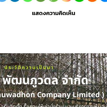
แสดงความคิดเห็น
ประวัติความเป็นมา
ท พัฒนภูวดล จำกัด
huwadhon Company Limited )
รับติดตั้ง รื้อถอนให้เช่านั่งร้าน และบริการงานหุ้มฉ