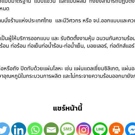
ด้ทั้งแบบมาตรฐาน แบบแขวน และแบบผสม ทั้งยังสามารถปฏิบัติงานใ
กำหนด
นนั่งร้านแห่งประเทศไทย และมีวิศวกร หรือ จป.ออกแบบและคว
าเป็นผู้ให้บริการออกแบบ และ รับติดตั้งงานหุ้ม ฉนวนกันความ
 ท่อร้อน ท่อเย็นท่อน้ำร้อน-ท่อน้ำเย็น, บอยเลอร์, ท่อดักส์แอ
อหรือถัง ปิดทับด้วยแผ่นโลหะ เช่น แผ่นแดลเซี่ยมซิลิเกต, แผ่นอล
รักษาอุณหภูมิในกระบวนการผลิต และไม่กระจายความร้อนออกมาย
แชร์หน้านี้