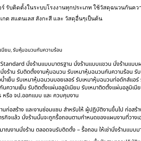
ส์แอร์ รับติดตั้งในระบบโรงงานทุกประเภท ใช้วัสดุฉนวนกันความ
ิเกต สแตนเลส สังกะสี และ วัสดุอื่นๆเป็นต้น
,
ิเนียม
รับหุ้มฉนวนกันความร้อน
น BS-Standard นั่งร้านแบบมาตรฐาน นั่งร้านแบบแขวน นั่งร้านแบบผสม 
บนั่งร้าน รับติดตั้งงานหุ้มฉนวน รับเหมาหุ้มฉนวนกันความร้อน ร
อน้ำเย็น รับเหมาหุ้มฉนวนบอยเลอร์ รับเหมาหุ้มฉนวนท่อดักส์แอร
ความเย็น รับติดตั้งแผ่นอลูมิเนียม รับเหมาติดตั้งแผ่นอลูมิเ
กร หรือ จป.ออกแบบ และ ควบคุมงาน
ในงานก่อสร้าง และงานซ่อมแซม สำหรับให้ ผู้ปฏิบัติงานขึ้นไป ก่อส
ภารกิจแล้ว นั่งร้านนั้นจะถูกรื้อถอนตามกำหนดของแผนงานที่วางเ
าณงานนั่งร้าน ตลอดจนรับติดตั้ง – รื้อถอน ให้เช่านั่งร้านแ