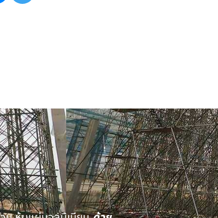
นวน หุ้มแผ่นอลูมิเนียม
ด้วย