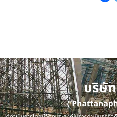
บริษั
( Phattanap
ได้ดำเนินการโดยมีวัตถุประสงค์ในการดำเนินธุรกิจคือ