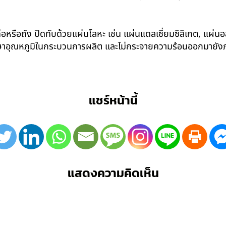
อหรือถัง ปิดทับด้วยแผ่นโลหะ เช่น แผ่นแดลเซี่ยมซิลิเกต, แผ่นอล
รักษาอุณหภูมิในกระบวนการผลิต และไม่กระจายความร้อนออกมาย
แชร์หน้านี้
แสดงความคิดเห็น