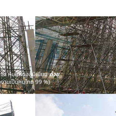
นวน หุ้มแผ่นอลูมิเนียม
ด้วย
งงานเป็นคนไทย 99 %)
คุณภาพ
หลายสิบปี