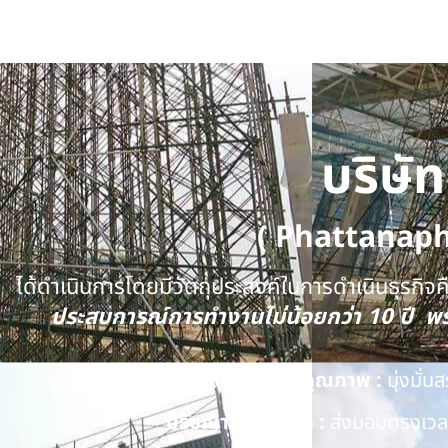
บริษั
( Phattanap
ได้ดำเนินการโดยมีวัตถุประสงค์ในการดำเนินธุรกิจคือ
ประสบการณ์การทำงานไม่น้อยกว่า 10 ปี 
นโยบายด้านคุณภาพ :
มุ่งมั่
ปรัชญาของบริษัท :
ส่งมอบตรงเวลา