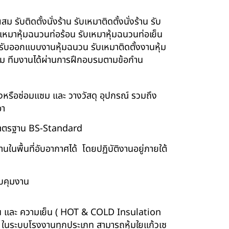
รับติดตั้งนั่งร้าน รับเหมาติดตั้งนั่งร้าน รับ
ับเหมาหุ้มฉนวนท่อร้อน รับเหมาหุ้มฉนวนท่อเย็น
์ รับออกแบบงานหุ้มฉนวน รับเหมาติดตั้งงานหุ้ม
นียม ทีมงานได้ผ่านการฝึกอบรมตามข้อกำน
ร้างหรือซ่อมแซม และ วางวัสดุ อุปกรณ์ รวมถึง
อา
บบมาตรฐาน BS-Standard
นพื้นที่อับอากาศได้ โดยปฏิบัติงานอยู่ภายใต้
บคุมงาน
ร้อน และ ความเย็น ( HOT & COLD Insulation
ร์ ในระบบโรงงานทุกประเภท สามารถหุ้มใยแก้วเซ