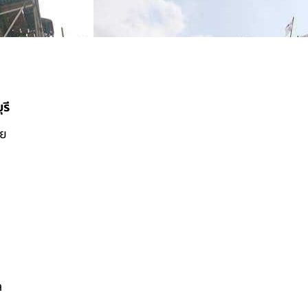
รี
ดย
ล