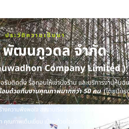
ประวัติความเป็นมา
ท พัฒนภูวดล จำกัด
huwadhon Company Limited )
รับติดตั้ง รื้อถอนให้เช่านั่งร้าน และบริการงานหุ้มฉ
พร้อมด้วยทีมงานคุณภาพมากกว่า 50 คน
(โดยมีแร
นสร้างความพึงพอใจ ส่งงานเรียบร้อยตรงเวลา ด้วยทีมงาน
 คุณภาพเต็มเยี่ยม เปี่ยมด้วยใจบริการ พร้อมความชำนาญ