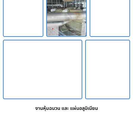
งานหุ้มฉนวน และ แผ่นอลูมิเนียม