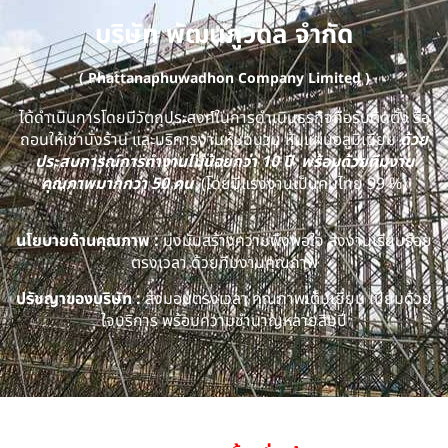
บริษัท พัฒนภูวดล จำกัด
( Phattanaphuwadhon Company Limited )
ได้ดำเนินการโดยมีวัตถุประสงค์ในการดำเนินธุรกิจคือรับติดตั้ง รื้อ
ถอนให้เช่านั่งร้าน และบริการงานหุ้มฉนวน หุ้มแผ่นอลูมิเนียม
ด้วย
ประสบการณ์การทำงานไม่น้อยกว่า 10 ปี พร้อมด้วยทีมงาน
คุณภาพมากกว่า 50 คน
(โดยมีแรงงานเป็นคนไทย 99 %)
นโยบายด้านคุณภาพ :
มุ่งมั่นสร้างความพึงพอใจ ส่งงานเรียบร้อย
ตรงเวลา ด้วยทีมงานคุณภาพ
ปรัชญาของบริษัท :
ส่งมอบตรงเวลา คุณภาพเต็มเยี่ยม เปี่ยมด้วย
ใจบริการ พร้อมความชำนาญหลายสิบปี