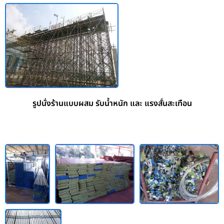
รูปนั่งร้านแบบผสม รับน้ำหนัก และ แรงสั่นสะเทือน