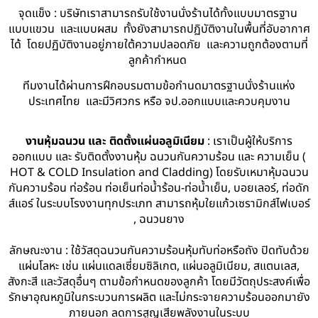
จุดแข็ง : บริษัทเราสามารถรับใช้งานนั่งร้านได้ทั้งแบบมาตรฐาน
แบบแขวน และแบบผสม ทั้งยังสามารถปฏิบัติงานในพื้นที่อับอากาศ
ได้ โดยปฏิบัติงานอยู่ภายใต้ความปลอดภัย และความถูกต้องตามที่
ลูกค้ากำหนด
ทีมงานได้ผ่านการฝึกอบรมตามข้อกำนดมาตรฐานนั่งร้านแห่ง
ประเทศไทย และมีวิศวกร หรือ จป.ออกแบบและควบคุมงาน
งานหุ้มฉนวน และ ติดตั้งแผ่นอลูมิเนียม
: เราเป็นผู้ให้บริการ
ออกแบบ และ รับติดตั้งงานหุ้ม ฉนวนกันความร้อน และ ความเย็น (
HOT & COLD Insulation and Cladding) โดยรับเหมาหุ้มฉนวน
กันความร้อน ท่อร้อน ท่อเย็นท่อน้ำร้อน-ท่อน้ำเย็น, บอยเลอร์, ท่อดัก
ส์แอร์ ในระบบโรงงานทุกประเภท สามารถหุ้มใยแก้วเซรามิกส์ไฟเบอร์
, ฉนวนยาง
ลักษณะงาน : ใช้วัสดุฉนวนกันความร้อนหุ้มทับท่อหรือถัง ปิดทับด้วย
แผ่นโลหะ เช่น แผ่นแดลเซี่ยมซิลิเกต, แผ่นอลูมิเนียม, สแตนเลส,
สังกะสี และวัสดุอื่นๆ ตามข้อกำหนดของลูกค้า โดยมีวัตถุประสงค์เพื่อ
รักษาอุณหภูมิในกระบวนการผลิต และไม่กระจายความร้อนออกมายัง
ภายนอก ลดการสูญเสียพลังงานในระบบ