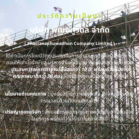
ประวัติความเป็นมา
บริษัท พัฒนภูวดล จำกัด
( Phattanaphuwadhon Company Limited )
ได้ดำเนินการโดยมีวัตถุประสงค์ในการดำเนินธุรกิจคือรับติดตั้ง รื้อ
ถอนให้เช่านั่งร้าน และบริการงานหุ้มฉนวน หุ้มแผ่นอลูมิเนียม
ด้วย
ประสบการณ์การทำงานไม่น้อยกว่า 10 ปี พร้อมด้วยทีมงาน
คุณภาพมากกว่า 50 คน
(โดยมีแรงงานเป็นคนไทย 99 %)
นโยบายด้านคุณภาพ :
มุ่งมั่นสร้างความพึงพอใจ ส่งงานเรียบร้อย
ตรงเวลา ด้วยทีมงานคุณภาพ
ปรัชญาของบริษัท :
ส่งมอบตรงเวลา คุณภาพเต็มเยี่ยม เปี่ยมด้วย
ใจบริการ พร้อมความชำนาญหลายสิบปี