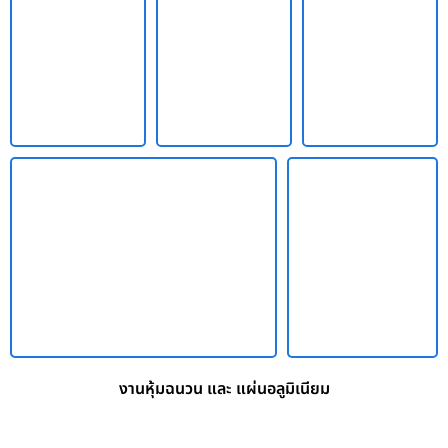
งานหุ้มฉนวน และ แผ่นอลูมิเนียม