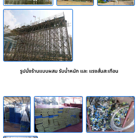
รูปนั่งร้านแบบผสม รับน้ำหนัก และ แรงสั่นสะเทือน