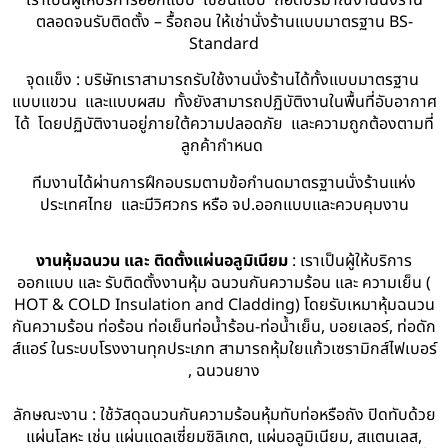
ตลอดจนรับติดตั้ง – รื้อถอน ให้เช่านั่งร้านแบบมาตรฐาน BS-
Standard
จุดแข็ง : บริษัทเราสามารถรับใช้งานนั่งร้านได้ทั้งแบบมาตรฐาน
แบบแขวน และแบบผสม ทั้งยังสามารถปฏิบัติงานในพื้นที่อับอากาศ
ได้ โดยปฏิบัติงานอยู่ภายใต้ความปลอดภัย และความถูกต้องตามที่
ลูกค้ากำหนด
ทีมงานได้ผ่านการฝึกอบรมตามข้อกำนดมาตรฐานนั่งร้านแห่ง
ประเทศไทย และมีวิศวกร หรือ จป.ออกแบบและควบคุมงาน
งานหุ้มฉนวน และ ติดตั้งแผ่นอลูมิเนียม
: เราเป็นผู้ให้บริการ
ออกแบบ และ รับติดตั้งงานหุ้ม ฉนวนกันความร้อน และ ความเย็น (
HOT & COLD Insulation and Cladding) โดยรับเหมาหุ้มฉนวน
กันความร้อน ท่อร้อน ท่อเย็นท่อน้ำร้อน-ท่อน้ำเย็น, บอยเลอร์, ท่อดัก
ส์แอร์ ในระบบโรงงานทุกประเภท สามารถหุ้มใยแก้วเซรามิกส์ไฟเบอร์
, ฉนวนยาง
ลักษณะงาน : ใช้วัสดุฉนวนกันความร้อนหุ้มทับท่อหรือถัง ปิดทับด้วย
แผ่นโลหะ เช่น แผ่นแดลเซี่ยมซิลิเกต, แผ่นอลูมิเนียม, สแตนเลส,