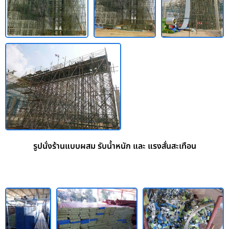
รูปนั่งร้านแบบผสม รับน้ำหนัก และ แรงสั่นสะเทือน