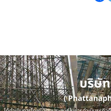
บริษั
( Phattanap
ได้ดำเนินการโดยมีวัตถุประสงค์ในการดำเนินธุรกิจคือ