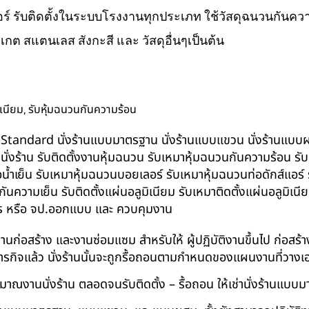
ส์แอร์ รับติดตั้งในระบบโรงงานทุกประเภท ใช้วัสดุฉนวนกันความ
ิเกต สแตนเลส สังกะสี และ วัสดุอื่นๆเป็นต้น
,
ิเนียม
รับหุ้มฉนวนกันความร้อน
น BS-Standard นั่งร้านแบบมาตรฐาน นั่งร้านแบบแขวน นั่งร้านแบบผสม 
บนั่งร้าน รับติดตั้งงานหุ้มฉนวน รับเหมาหุ้มฉนวนกันความร้อน ร
อน้ำเย็น รับเหมาหุ้มฉนวนบอยเลอร์ รับเหมาหุ้มฉนวนท่อดักส์แอร
ความเย็น รับติดตั้งแผ่นอลูมิเนียม รับเหมาติดตั้งแผ่นอลูมิเ
กร หรือ จป.ออกแบบ และ ควบคุมงาน
ในงานก่อสร้าง และงานซ่อมแซม สำหรับให้ ผู้ปฏิบัติงานขึ้นไป ก่อส
ภารกิจแล้ว นั่งร้านนั้นจะถูกรื้อถอนตามกำหนดของแผนงานที่วางเ
าณงานนั่งร้าน ตลอดจนรับติดตั้ง – รื้อถอน ให้เช่านั่งร้านแ