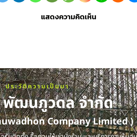
แสดงความคิดเห็น
ประวัติความเป็นมา
ท พัฒนภูวดล จำกัด
huwadhon Company Limited )
รับติดตั้ง รื้อถอนให้เช่านั่งร้าน และบริการงานหุ้มฉ