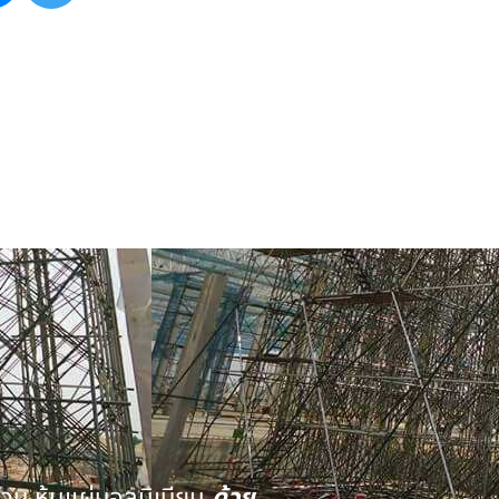
นวน หุ้มแผ่นอลูมิเนียม
ด้วย