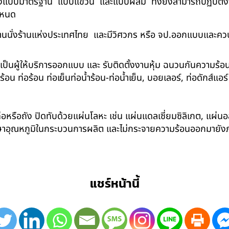
ด้ทั้งแบบมาตรฐาน แบบแขวน และแบบผสม ทั้งยังสามารถปฏิบัติงานใ
กำหนด
นนั่งร้านแห่งประเทศไทย และมีวิศวกร หรือ จป.ออกแบบและคว
าเป็นผู้ให้บริการออกแบบ และ รับติดตั้งงานหุ้ม ฉนวนกันความ
 ท่อร้อน ท่อเย็นท่อน้ำร้อน-ท่อน้ำเย็น, บอยเลอร์, ท่อดักส์แอ
อหรือถัง ปิดทับด้วยแผ่นโลหะ เช่น แผ่นแดลเซี่ยมซิลิเกต, แผ่นอล
รักษาอุณหภูมิในกระบวนการผลิต และไม่กระจายความร้อนออกมาย
แชร์หน้านี้