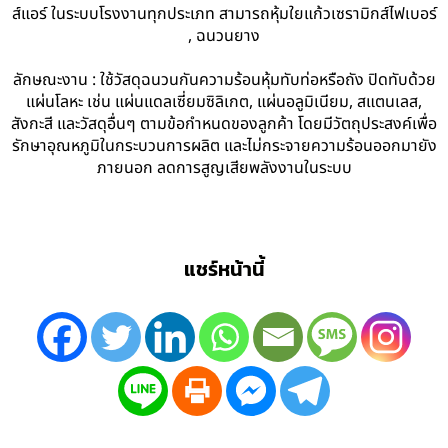
ส์แอร์ ในระบบโรงงานทุกประเภท สามารถหุ้มใยแก้วเซรามิกส์ไฟเบอร์
, ฉนวนยาง
ลักษณะงาน : ใช้วัสดุฉนวนกันความร้อนหุ้มทับท่อหรือถัง ปิดทับด้วย
แผ่นโลหะ เช่น แผ่นแดลเซี่ยมซิลิเกต, แผ่นอลูมิเนียม, สแตนเลส,
สังกะสี และวัสดุอื่นๆ ตามข้อกำหนดของลูกค้า โดยมีวัตถุประสงค์เพื่อ
รักษาอุณหภูมิในกระบวนการผลิต และไม่กระจายความร้อนออกมายัง
ภายนอก ลดการสูญเสียพลังงานในระบบ
แชร์หน้านี้