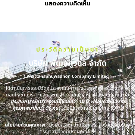
แสดงความคิดเห็น
ประวัติความเป็นมา
บริษัท พัฒนภูวดล จำกัด
( Phattanaphuwadhon Company Limited )
ได้ดำเนินการโดยมีวัตถุประสงค์ในการดำเนินธุรกิจคือรับติดตั้ง รื้อ
ถอนให้เช่านั่งร้าน และบริการงานหุ้มฉนวน หุ้มแผ่นอลูมิเนียม
ด้วย
ประสบการณ์การทำงานไม่น้อยกว่า 10 ปี พร้อมด้วยทีมงาน
คุณภาพมากกว่า 50 คน
(โดยมีแรงงานเป็นคนไทย 99 %)
นโยบายด้านคุณภาพ :
มุ่งมั่นสร้างความพึงพอใจ ส่งงานเรียบร้อย
ตรงเวลา ด้วยทีมงานคุณภาพ