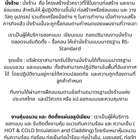
นั่งร้าน
: นั่งร้าน คือ โครงสร้างชั่วคราวที่ใช้ในงานก่อสร้าง และงาน
ซ่อมแซม สำหรับให้ ผู้ปฏิบัติงานขึ้นไป ก่อสร้างหรือซ่อมแซม และ วาง
วัสดุ อุปกรณ์ รวมถึงเครื่องมือต่าง ๆ ในการทำงาน เมื่อทำงานเสร็จ
ภารกิจแล้ว นั่งร้านนั้นจะถูกรื้อถอนตามกำหนดของแผนงานที่วางเอา
เราเป็นผู้ให้บริการออกแบบ เขียนแบบ ถอดปริมาณงานนั่งร้าน
ตลอดจนรับติดตั้ง – รื้อถอน ให้เช่านั่งร้านแบบมาตรฐาน BS-
Standard
จุดแข็ง : บริษัทเราสามารถรับใช้งานนั่งร้านได้ทั้งแบบมาตรฐาน
แบบแขวน และแบบผสม ทั้งยังสามารถปฏิบัติงานในพื้นที่อับอากาศ
ได้ โดยปฏิบัติงานอยู่ภายใต้ความปลอดภัย และความถูกต้องตามที่
ลูกค้ากำหนด
ทีมงานได้ผ่านการฝึกอบรมตามข้อกำนดมาตรฐานนั่งร้านแห่ง
ประเทศไทย และมีวิศวกร หรือ จป.ออกแบบและควบคุมงาน
งานหุ้มฉนวน และ ติดตั้งแผ่นอลูมิเนียม
: เราเป็นผู้ให้บริการ
ออกแบบ และ รับติดตั้งงานหุ้ม ฉนวนกันความร้อน และ ความเย็น (
HOT & COLD Insulation and Cladding) โดยรับเหมาหุ้มฉนวน
กันความร้อน ท่อร้อน ท่อเย็นท่อน้ำร้อน-ท่อน้ำเย็น, บอยเลอร์, ท่อดัก