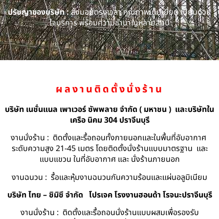
ปรัชญาของบริษัท :
ส่งมอบตรงเวลา คุณภาพเต็มเยี่ยม เปี่ยมด้วย
ใจบริการ พร้อมความชำนาญหลายสิบปี
ผลงานติดตั้งนั่งร้าน
บริษัท เนชั่นแนล เพาเวอร์ ซัพพลาย จำกัด ( มหาชน ) และบริษัทใน
เครือ นิคม 304 ปราจีนบุรี
งานนั่งร้าน : ติดตั้งและรื้อถอนทั้งภายนอกและในพื้นที่อับอากาศ
ระดับความสูง 21-45 เมตร โดยติดตั้งนั่งร้านแบบมาตรฐาน และ
แบบแขวน ในที่อับอากาศ และ นั่งร้านภายนอก
งานฉนวน : รื้อและหุ้มงานฉนวนกันความร้อนและแผ่นอลูมิเนียม
บริษัท ไทย – ชิมิซึ จำกัด
โปรเจค โรงงานฮอนด้า โรจนะปราจีนบุรี
งานนั่งร้าน : ติดตั้งและรื้อถอนนั่งร้านแบบผสมเพื่อรองรับ