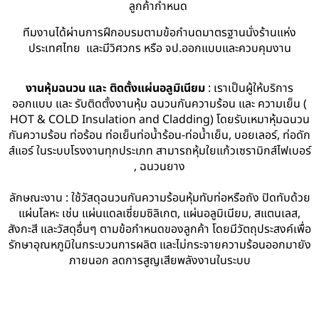
ลูกค้ากำหนด
ทีมงานได้ผ่านการฝึกอบรมตามข้อกำนดมาตรฐานนั่งร้านแห่ง
ประเทศไทย และมีวิศวกร หรือ จป.ออกแบบและควบคุมงาน
งานหุ้มฉนวน และ ติดตั้งแผ่นอลูมิเนียม
: เราเป็นผู้ให้บริการ
ออกแบบ และ รับติดตั้งงานหุ้ม ฉนวนกันความร้อน และ ความเย็น (
HOT & COLD Insulation and Cladding) โดยรับเหมาหุ้มฉนวน
กันความร้อน ท่อร้อน ท่อเย็นท่อน้ำร้อน-ท่อน้ำเย็น, บอยเลอร์, ท่อดัก
ส์แอร์ ในระบบโรงงานทุกประเภท สามารถหุ้มใยแก้วเซรามิกส์ไฟเบอร์
, ฉนวนยาง
ลักษณะงาน : ใช้วัสดุฉนวนกันความร้อนหุ้มทับท่อหรือถัง ปิดทับด้วย
แผ่นโลหะ เช่น แผ่นแดลเซี่ยมซิลิเกต, แผ่นอลูมิเนียม, สแตนเลส,
สังกะสี และวัสดุอื่นๆ ตามข้อกำหนดของลูกค้า โดยมีวัตถุประสงค์เพื่อ
รักษาอุณหภูมิในกระบวนการผลิต และไม่กระจายความร้อนออกมายัง
ภายนอก ลดการสูญเสียพลังงานในระบบ