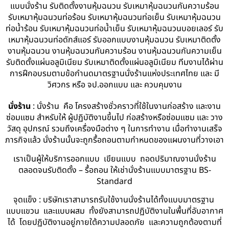
แบบนั่งร้าน รับติดตั้งงานหุ้มฉนวน รับเหมาหุ้มฉนวนกันความร้อน
รับเหมาหุ้มฉนวนท่อร้อน รับเหมาหุ้มฉนวนท่อเย็น รับเหมาหุ้มฉนวน
ท่อน้ำร้อน รับเหมาหุ้มฉนวนท่อน้ำเย็น รับเหมาหุ้มฉนวนบอยเลอร์ รับ
เหมาหุ้มฉนวนท่อดักส์แอร์ รับออกแบบงานหุ้มฉนวน รับเหมาติดตั้ง
งานหุ้มฉนวน งานหุ้มฉนวนกันความร้อน งานหุ้มฉนวนกันความเย็น
รับติดตั้งแผ่นอลูมิเนียม รับเหมาติดตั้งแผ่นอลูมิเนียม ทีมงานได้ผ่าน
การฝึกอบรมตามข้อกำนดมาตรฐานนั่งร้านแห่งประเทศไทย และ มี
วิศวกร หรือ จป.ออกแบบ และ ควบคุมงาน
นั่งร้าน
: นั่งร้าน คือ โครงสร้างชั่วคราวที่ใช้ในงานก่อสร้าง และงาน
ซ่อมแซม สำหรับให้ ผู้ปฏิบัติงานขึ้นไป ก่อสร้างหรือซ่อมแซม และ วาง
วัสดุ อุปกรณ์ รวมถึงเครื่องมือต่าง ๆ ในการทำงาน เมื่อทำงานเสร็จ
ภารกิจแล้ว นั่งร้านนั้นจะถูกรื้อถอนตามกำหนดของแผนงานที่วางเอา
เราเป็นผู้ให้บริการออกแบบ เขียนแบบ ถอดปริมาณงานนั่งร้าน
ตลอดจนรับติดตั้ง – รื้อถอน ให้เช่านั่งร้านแบบมาตรฐาน BS-
Standard
จุดแข็ง : บริษัทเราสามารถรับใช้งานนั่งร้านได้ทั้งแบบมาตรฐาน
แบบแขวน และแบบผสม ทั้งยังสามารถปฏิบัติงานในพื้นที่อับอากาศ
ได้ โดยปฏิบัติงานอยู่ภายใต้ความปลอดภัย และความถูกต้องตามที่