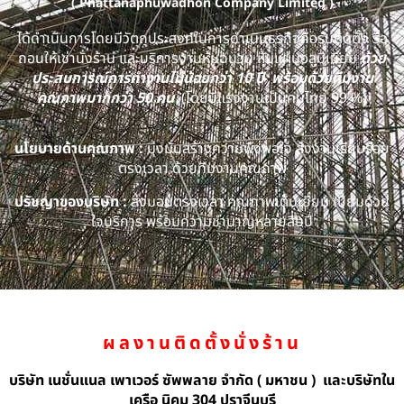
( Phattanaphuwadhon Company Limited )
ได้ดำเนินการโดยมีวัตถุประสงค์ในการดำเนินธุรกิจคือรับติดตั้ง รื้อ
ถอนให้เช่านั่งร้าน และบริการงานหุ้มฉนวน หุ้มแผ่นอลูมิเนียม
ด้วย
ประสบการณ์การทำงานไม่น้อยกว่า 10 ปี พร้อมด้วยทีมงาน
คุณภาพมากกว่า 50 คน
(โดยมีแรงงานเป็นคนไทย 99 %)
นโยบายด้านคุณภาพ :
มุ่งมั่นสร้างความพึงพอใจ ส่งงานเรียบร้อย
ตรงเวลา ด้วยทีมงานคุณภาพ
ปรัชญาของบริษัท :
ส่งมอบตรงเวลา คุณภาพเต็มเยี่ยม เปี่ยมด้วย
ใจบริการ พร้อมความชำนาญหลายสิบปี
ผลงานติดตั้งนั่งร้าน
บริษัท เนชั่นแนล เพาเวอร์ ซัพพลาย จำกัด ( มหาชน ) และบริษัทใน
เครือ นิคม 304 ปราจีนบุรี