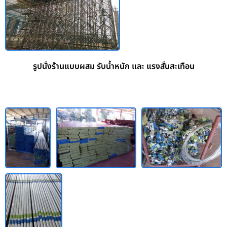
รูปนั่งร้านแบบผสม รับน้ำหนัก และ แรงสั่นสะเทือน