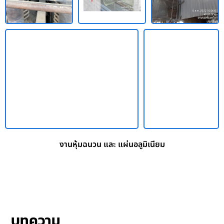
งานหุ้มฉนวน และ แผ่นอลูมิเนียม
บทความ