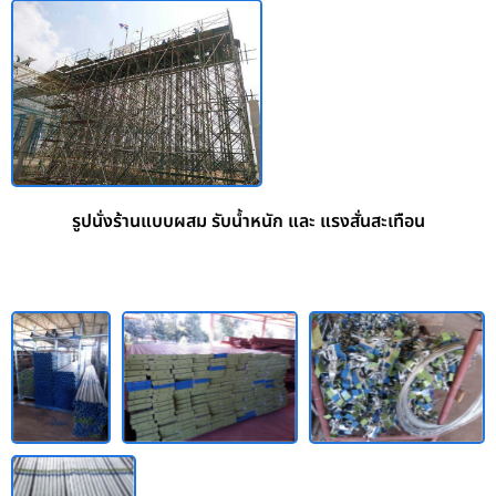
รูปนั่งร้านแบบผสม รับน้ำหนัก และ แรงสั่นสะเทือน