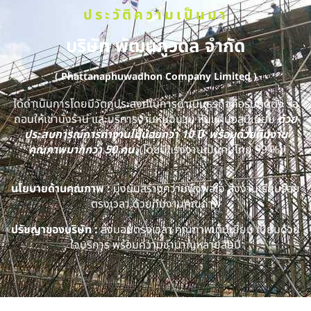
ประวัติความเป็นมา
บริษัท พัฒนภูวดล จำกัด
( Phattanaphuwadhon Company Limited )
ได้ดำเนินการโดยมีวัตถุประสงค์ในการดำเนินธุรกิจคือรับติดตั้ง รื้อ
ถอนให้เช่านั่งร้าน และบริการงานหุ้มฉนวน หุ้มแผ่นอลูมิเนียม
ด้วย
ประสบการณ์การทำงานไม่น้อยกว่า 10 ปี พร้อมด้วยทีมงาน
คุณภาพมากกว่า 50 คน
(โดยมีแรงงานเป็นคนไทย 99 %)
นโยบายด้านคุณภาพ :
มุ่งมั่นสร้างความพึงพอใจ ส่งงานเรียบร้อย
ตรงเวลา ด้วยทีมงานคุณภาพ
ปรัชญาของบริษัท :
ส่งมอบตรงเวลา คุณภาพเต็มเยี่ยม เปี่ยมด้วย
ใจบริการ พร้อมความชำนาญหลายสิบปี