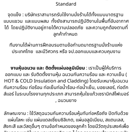
Standard
จุดแข็ง : บริษัทเราสามารถรับใช้งานนั่งร้านได้ทั้งแบบมาตรฐาน
แบบแขวน และแบบผสม ทั้งยังสามารถปฏิบัติงานในพื้นที่อับอากาศ
ได้ โดยปฏิบัติงานอยู่ภายใต้ความปลอดภัย และความถูกต้องตามที่
ลูกค้ากำหนด
ทีมงานได้ผ่านการฝึกอบรมตามข้อกำนดมาตรฐานนั่งร้านแห่ง
ประเทศไทย และมีวิศวกร หรือ จป.ออกแบบและควบคุมงาน
งานหุ้มฉนวน และ ติดตั้งแผ่นอลูมิเนียม
: เราเป็นผู้ให้บริการ
ออกแบบ และ รับติดตั้งงานหุ้ม ฉนวนกันความร้อน และ ความเย็น (
HOT & COLD Insulation and Cladding) โดยรับเหมาหุ้มฉนวน
กันความร้อน ท่อร้อน ท่อเย็นท่อน้ำร้อน-ท่อน้ำเย็น, บอยเลอร์, ท่อดัก
ส์แอร์ ในระบบโรงงานทุกประเภท สามารถหุ้มใยแก้วเซรามิกส์ไฟเบอร์
, ฉนวนยาง
ลักษณะงาน : ใช้วัสดุฉนวนกันความร้อนหุ้มทับท่อหรือถัง ปิดทับด้วย
แผ่นโลหะ เช่น แผ่นแดลเซี่ยมซิลิเกต, แผ่นอลูมิเนียม, สแตนเลส,
สังกะสี และวัสดุอื่นๆ ตามข้อกำหนดของลูกค้า โดยมีวัตถุประสงค์เพื่อ