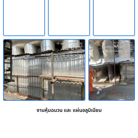
งานหุ้มฉนวน และ แผ่นอลูมิเนียม