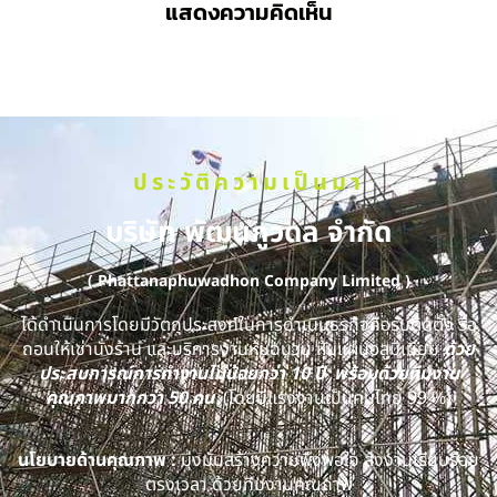
แสดงความคิดเห็น
ประวัติความเป็นมา
บริษัท พัฒนภูวดล จำกัด
( Phattanaphuwadhon Company Limited )
ได้ดำเนินการโดยมีวัตถุประสงค์ในการดำเนินธุรกิจคือรับติดตั้ง รื้อ
ถอนให้เช่านั่งร้าน และบริการงานหุ้มฉนวน หุ้มแผ่นอลูมิเนียม
ด้วย
ประสบการณ์การทำงานไม่น้อยกว่า 10 ปี พร้อมด้วยทีมงาน
คุณภาพมากกว่า 50 คน
(โดยมีแรงงานเป็นคนไทย 99 %)
นโยบายด้านคุณภาพ :
มุ่งมั่นสร้างความพึงพอใจ ส่งงานเรียบร้อย
ตรงเวลา ด้วยทีมงานคุณภาพ