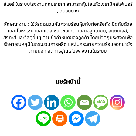
ส์แอร์ ในระบบโรงงานทุกประเภท สามารถหุ้มใยแก้วเซรามิกส์ไฟเบอร์
, ฉนวนยาง
ลักษณะงาน : ใช้วัสดุฉนวนกันความร้อนหุ้มทับท่อหรือถัง ปิดทับด้วย
แผ่นโลหะ เช่น แผ่นแดลเซี่ยมซิลิเกต, แผ่นอลูมิเนียม, สแตนเลส,
สังกะสี และวัสดุอื่นๆ ตามข้อกำหนดของลูกค้า โดยมีวัตถุประสงค์เพื่อ
รักษาอุณหภูมิในกระบวนการผลิต และไม่กระจายความร้อนออกมายัง
ภายนอก ลดการสูญเสียพลังงานในระบบ
แชร์หน้านี้