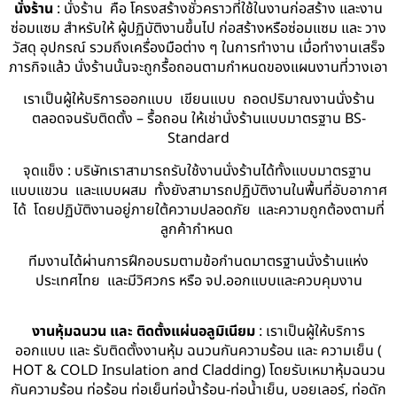
นั่งร้าน
: นั่งร้าน คือ โครงสร้างชั่วคราวที่ใช้ในงานก่อสร้าง และงาน
ซ่อมแซม สำหรับให้ ผู้ปฏิบัติงานขึ้นไป ก่อสร้างหรือซ่อมแซม และ วาง
วัสดุ อุปกรณ์ รวมถึงเครื่องมือต่าง ๆ ในการทำงาน เมื่อทำงานเสร็จ
ภารกิจแล้ว นั่งร้านนั้นจะถูกรื้อถอนตามกำหนดของแผนงานที่วางเอา
เราเป็นผู้ให้บริการออกแบบ เขียนแบบ ถอดปริมาณงานนั่งร้าน
ตลอดจนรับติดตั้ง – รื้อถอน ให้เช่านั่งร้านแบบมาตรฐาน BS-
Standard
จุดแข็ง : บริษัทเราสามารถรับใช้งานนั่งร้านได้ทั้งแบบมาตรฐาน
แบบแขวน และแบบผสม ทั้งยังสามารถปฏิบัติงานในพื้นที่อับอากาศ
ได้ โดยปฏิบัติงานอยู่ภายใต้ความปลอดภัย และความถูกต้องตามที่
ลูกค้ากำหนด
ทีมงานได้ผ่านการฝึกอบรมตามข้อกำนดมาตรฐานนั่งร้านแห่ง
ประเทศไทย และมีวิศวกร หรือ จป.ออกแบบและควบคุมงาน
งานหุ้มฉนวน และ ติดตั้งแผ่นอลูมิเนียม
: เราเป็นผู้ให้บริการ
ออกแบบ และ รับติดตั้งงานหุ้ม ฉนวนกันความร้อน และ ความเย็น (
HOT & COLD Insulation and Cladding) โดยรับเหมาหุ้มฉนวน
กันความร้อน ท่อร้อน ท่อเย็นท่อน้ำร้อน-ท่อน้ำเย็น, บอยเลอร์, ท่อดัก