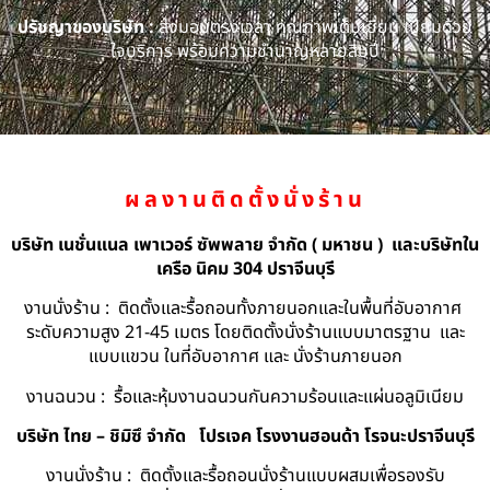
ปรัชญาของบริษัท :
ส่งมอบตรงเวลา คุณภาพเต็มเยี่ยม เปี่ยมด้วย
ใจบริการ พร้อมความชำนาญหลายสิบปี
ผลงานติดตั้งนั่งร้าน
บริษัท เนชั่นแนล เพาเวอร์ ซัพพลาย จำกัด ( มหาชน ) และบริษัทใน
เครือ นิคม 304 ปราจีนบุรี
งานนั่งร้าน : ติดตั้งและรื้อถอนทั้งภายนอกและในพื้นที่อับอากาศ
ระดับความสูง 21-45 เมตร โดยติดตั้งนั่งร้านแบบมาตรฐาน และ
แบบแขวน ในที่อับอากาศ และ นั่งร้านภายนอก
งานฉนวน : รื้อและหุ้มงานฉนวนกันความร้อนและแผ่นอลูมิเนียม
บริษัท ไทย – ชิมิซึ จำกัด
โปรเจค โรงงานฮอนด้า โรจนะปราจีนบุรี
งานนั่งร้าน : ติดตั้งและรื้อถอนนั่งร้านแบบผสมเพื่อรองรับ