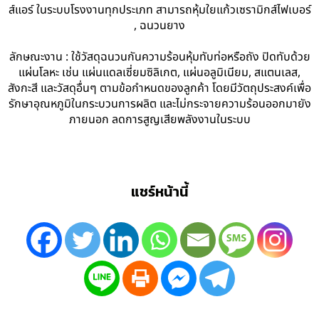
ส์แอร์ ในระบบโรงงานทุกประเภท สามารถหุ้มใยแก้วเซรามิกส์ไฟเบอร์
, ฉนวนยาง
ลักษณะงาน : ใช้วัสดุฉนวนกันความร้อนหุ้มทับท่อหรือถัง ปิดทับด้วย
แผ่นโลหะ เช่น แผ่นแดลเซี่ยมซิลิเกต, แผ่นอลูมิเนียม, สแตนเลส,
สังกะสี และวัสดุอื่นๆ ตามข้อกำหนดของลูกค้า โดยมีวัตถุประสงค์เพื่อ
รักษาอุณหภูมิในกระบวนการผลิต และไม่กระจายความร้อนออกมายัง
ภายนอก ลดการสูญเสียพลังงานในระบบ
แชร์หน้านี้