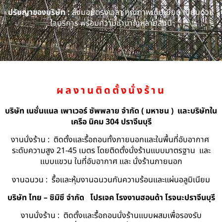
ปรัชญาของบริษัท :
ส่งมอบตรงเวลา คุณภาพเต็มเยี่ยม เปี่ยมด้วย
ใจบริการ พร้อมความชำนาญหลายสิบปี
ผลงานติดตั้งนั่งร้าน
บริษัท เนชั่นแนล เพาเวอร์ ซัพพลาย จำกัด ( มหาชน ) และบริษัทใน
เครือ นิคม 304 ปราจีนบุรี
งานนั่งร้าน : ติดตั้งและรื้อถอนทั้งภายนอกและในพื้นที่อับอากาศ
ระดับความสูง 21-45 เมตร โดยติดตั้งนั่งร้านแบบมาตรฐาน และ
แบบแขวน ในที่อับอากาศ และ นั่งร้านภายนอก
งานฉนวน : รื้อและหุ้มงานฉนวนกันความร้อนและแผ่นอลูมิเนียม
บริษัท ไทย – ชิมิซึ จำกัด
โปรเจค โรงงานฮอนด้า โรจนะปราจีนบุรี
งานนั่งร้าน : ติดตั้งและรื้อถอนนั่งร้านแบบผสมเพื่อรองรับ