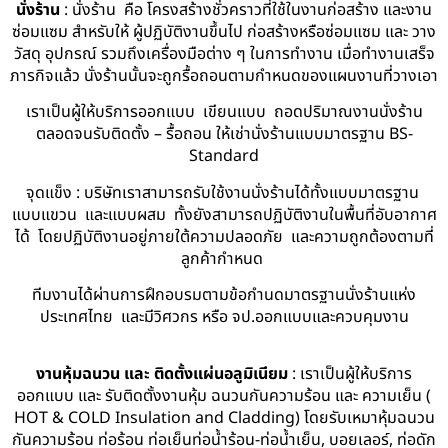
นั่งร้าน
: นั่งร้าน คือ โครงสร้างชั่วคราวที่ใช้ในงานก่อสร้าง และงาน
ซ่อมแซม สำหรับให้ ผู้ปฏิบัติงานขึ้นไป ก่อสร้างหรือซ่อมแซม และ วาง
วัสดุ อุปกรณ์ รวมถึงเครื่องมือต่าง ๆ ในการทำงาน เมื่อทำงานเสร็จ
ภารกิจแล้ว นั่งร้านนั้นจะถูกรื้อถอนตามกำหนดของแผนงานที่วางเอา
เราเป็นผู้ให้บริการออกแบบ เขียนแบบ ถอดปริมาณงานนั่งร้าน
ตลอดจนรับติดตั้ง – รื้อถอน ให้เช่านั่งร้านแบบมาตรฐาน BS-
Standard
จุดแข็ง : บริษัทเราสามารถรับใช้งานนั่งร้านได้ทั้งแบบมาตรฐาน
แบบแขวน และแบบผสม ทั้งยังสามารถปฏิบัติงานในพื้นที่อับอากาศ
ได้ โดยปฏิบัติงานอยู่ภายใต้ความปลอดภัย และความถูกต้องตามที่
ลูกค้ากำหนด
ทีมงานได้ผ่านการฝึกอบรมตามข้อกำนดมาตรฐานนั่งร้านแห่ง
ประเทศไทย และมีวิศวกร หรือ จป.ออกแบบและควบคุมงาน
งานหุ้มฉนวน และ ติดตั้งแผ่นอลูมิเนียม
: เราเป็นผู้ให้บริการ
ออกแบบ และ รับติดตั้งงานหุ้ม ฉนวนกันความร้อน และ ความเย็น (
HOT & COLD Insulation and Cladding) โดยรับเหมาหุ้มฉนวน
กันความร้อน ท่อร้อน ท่อเย็นท่อน้ำร้อน-ท่อน้ำเย็น, บอยเลอร์, ท่อดัก