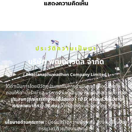
แสดงความคิดเห็น
ประวัติความเป็นมา
บริษัท พัฒนภูวดล จำกัด
( Phattanaphuwadhon Company Limited )
ได้ดำเนินการโดยมีวัตถุประสงค์ในการดำเนินธุรกิจคือรับติดตั้ง รื้อ
ถอนให้เช่านั่งร้าน และบริการงานหุ้มฉนวน หุ้มแผ่นอลูมิเนียม
ด้วย
ประสบการณ์การทำงานไม่น้อยกว่า 10 ปี พร้อมด้วยทีมงาน
คุณภาพมากกว่า 50 คน
(โดยมีแรงงานเป็นคนไทย 99 %)
นโยบายด้านคุณภาพ :
มุ่งมั่นสร้างความพึงพอใจ ส่งงานเรียบร้อย
ตรงเวลา ด้วยทีมงานคุณภาพ